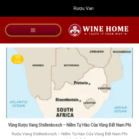
Bỏ
Rượu Vang Wine Home
qua
nội
dung
15
Th4
Vùng Rượu Vang Stellenbosch – Niềm Tự Hào Của Vùng Đất Nam Phi
Rượu Vang Stellenbosch – Niềm Tự Hào Của Vùng Đất Nam Phi