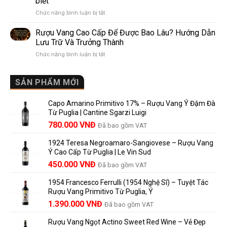
biết
Pomerol:
Điểm
ở
Chức năng bình luận bị tắt
Điểm
So
Mis
giống,
Sánh
en
khác
Dễ
Rượu Vang Cao Cấp Để Được Bao Lâu? Hướng Dẫn
Bouteille
nhau
Hiểu
Lưu Trữ Và Trưởng Thành
au
và
Cho
ở
Chức năng bình luận bị tắt
Château
vì
Người
Rượu
là
sao
Mới
Vang
gì?
Lalande
Cao
SẢN PHẨM MỚI
Ý
de
Cấp
nghĩa
Pomerol
Để
trên
là
Capo Amarino Primitivo 17% – Rượu Vang Ý Đậm Đà
Được
nhãn
lựa
Từ Puglia | Cantine Sgarzi Luigi
Bao
rượu
chọn
Giá
Giá
Lâu?
780.000
VNĐ
vang
Đã bao gồm VAT
đáng
Hướng
Pháp
gốc
hiện
giá?
Dẫn
và
1924 Teresa Negroamaro-Sangiovese – Rượu Vang
là:
tại
Lưu
những
Ý Cao Cấp Từ Puglia | Le Vin Sud
858.000 VNĐ.
là:
Trữ
điều
Giá
Giá
450.000
VNĐ
Đã bao gồm VAT
780.000 VNĐ.
Và
người
gốc
hiện
Trưởng
yêu
1954 Francesco Ferrulli (1954 Nghệ Sĩ) – Tuyệt Tác
Thành
là:
tại
vang
Rượu Vang Primitivo Từ Puglia, Ý
nên
495.000 VNĐ.
là:
Giá
Giá
biết
1.390.000
VNĐ
Đã bao gồm VAT
450.000 VNĐ.
gốc
hiện
Rượu Vang Ngọt Actino Sweet Red Wine – Vẻ Đẹp
là:
tại