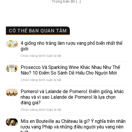
Trong bản đồ [...]
CÓ THỂ BẠN QUAN TÂM
4 giống nho trắng làm rượu vang phổ biến nhất thế
giới
ở
Chức năng bình luận bị tắt
4
giống
Prosecco Và Sparkling Wine Khác Nhau Như Thế
nho
Nào? 10 Điểm So Sánh Dễ Hiểu Cho Người Mới
trắng
ở
Chức năng bình luận bị tắt
làm
Prosecco
rượu
Và
Pomerol và Lalande de Pomerol: Điểm giống, khác
vang
Sparkling
phổ
nhau và vì sao Lalande de Pomerol là lựa chọn
Wine
biến
đáng giá?
Khác
nhất
ở
Chức năng bình luận bị tắt
Nhau
thế
Pomerol
Như
giới
và
Thế
Mis en Bouteille au Château là gì? Ý nghĩa trên nhãn
Lalande
Nào?
rượu vang Pháp và những điều người yêu vang nên
de
10