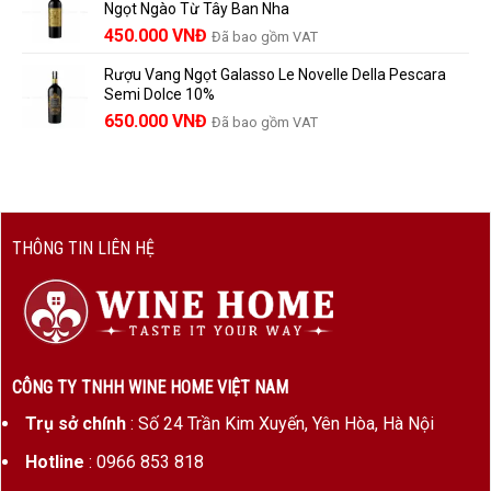
Ngọt Ngào Từ Tây Ban Nha
1.529.000 VNĐ.
là:
450.000
VNĐ
Đã bao gồm VAT
1.390.000 VNĐ.
Rượu Vang Ngọt Galasso Le Novelle Della Pescara
Semi Dolce 10%
650.000
VNĐ
Đã bao gồm VAT
THÔNG TIN LIÊN HỆ
CÔNG TY TNHH WINE HOME VIỆT NAM
Trụ sở chính
: Số 24 Trần Kim Xuyến, Yên Hòa, Hà Nội
Hotline
: 0966 853 818