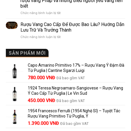
rượu vang Pháp và những điều người yêu vang nên
de
10
biết
Pomerol:
Điểm
ở
Chức năng bình luận bị tắt
Điểm
So
Mis
giống,
Sánh
en
khác
Dễ
Rượu Vang Cao Cấp Để Được Bao Lâu? Hướng Dẫn
Bouteille
nhau
Hiểu
Lưu Trữ Và Trưởng Thành
au
và
Cho
ở
Chức năng bình luận bị tắt
Château
vì
Người
Rượu
là
sao
Mới
Vang
gì?
Lalande
Cao
SẢN PHẨM MỚI
Ý
de
Cấp
nghĩa
Pomerol
Để
trên
là
Capo Amarino Primitivo 17% – Rượu Vang Ý Đậm Đà
Được
nhãn
lựa
Từ Puglia | Cantine Sgarzi Luigi
Bao
rượu
chọn
Giá
Giá
Lâu?
780.000
VNĐ
vang
Đã bao gồm VAT
đáng
Hướng
Pháp
gốc
hiện
giá?
Dẫn
và
1924 Teresa Negroamaro-Sangiovese – Rượu Vang
là:
tại
Lưu
những
Ý Cao Cấp Từ Puglia | Le Vin Sud
858.000 VNĐ.
là:
Trữ
điều
Giá
Giá
450.000
VNĐ
Đã bao gồm VAT
780.000 VNĐ.
Và
người
gốc
hiện
Trưởng
yêu
1954 Francesco Ferrulli (1954 Nghệ Sĩ) – Tuyệt Tác
Thành
là:
tại
vang
Rượu Vang Primitivo Từ Puglia, Ý
nên
495.000 VNĐ.
là:
Giá
Giá
biết
1.390.000
VNĐ
Đã bao gồm VAT
450.000 VNĐ.
gốc
hiện