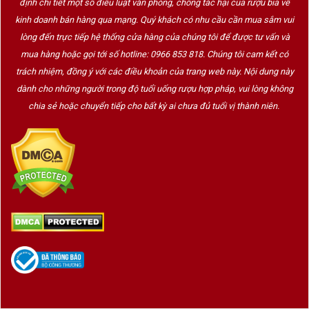
định chi tiết một số điều luật văn phòng, chống tác hại của rượu bia về
kinh doanh bán hàng qua mạng. Quý khách có nhu cầu cần mua sắm vui
lòng đến trực tiếp hệ thống cửa hàng của chúng tôi để được tư vấn và
mua hàng hoặc gọi tới số hotline: 0966 853 818. Chúng tôi cam kết có
trách nhiệm, đồng ý với các điều khoản của trang web này. Nội dung này
dành cho những người trong độ tuổi uống rượu hợp pháp, vui lòng không
chia sẻ hoặc chuyển tiếp cho bất kỳ ai chưa đủ tuổi vị thành niên.