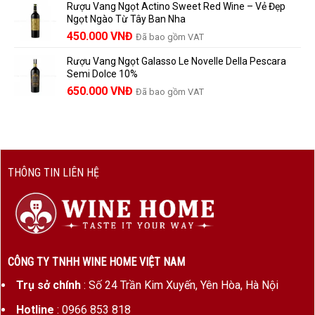
Rượu Vang Ngọt Actino Sweet Red Wine – Vẻ Đẹp
là:
tại
Ngọt Ngào Từ Tây Ban Nha
1.529.000 VNĐ.
là:
450.000
VNĐ
Đã bao gồm VAT
1.390.000 VNĐ.
Rượu Vang Ngọt Galasso Le Novelle Della Pescara
Semi Dolce 10%
650.000
VNĐ
Đã bao gồm VAT
THÔNG TIN LIÊN HỆ
CÔNG TY TNHH WINE HOME VIỆT NAM
Trụ sở chính
: Số 24 Trần Kim Xuyến, Yên Hòa, Hà Nội
Hotline
: 0966 853 818