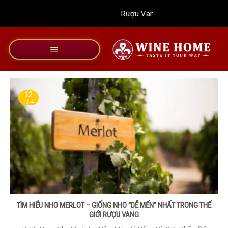
Bỏ
Rượu Vang Wine Home
qua
nội
dung
12
Th4
TÌM HIỂU NHO MERLOT – GIỐNG NHO “DỄ MẾN” NHẤT TRONG THẾ
GIỚI RƯỢU VANG