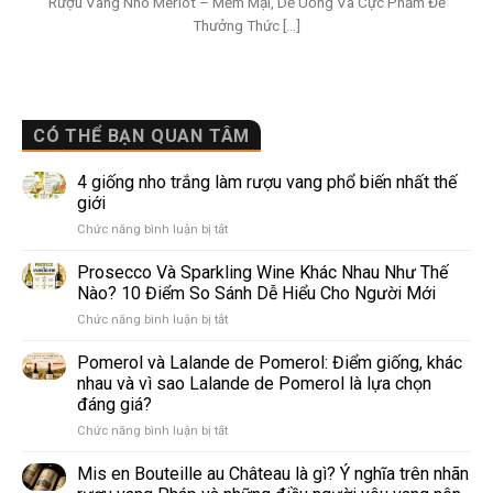
Rượu Vang Nho Merlot – Mềm Mại, Dễ Uống Và Cực Phẩm Để
Thưởng Thức [...]
CÓ THỂ BẠN QUAN TÂM
4 giống nho trắng làm rượu vang phổ biến nhất thế
giới
ở
Chức năng bình luận bị tắt
4
giống
Prosecco Và Sparkling Wine Khác Nhau Như Thế
nho
Nào? 10 Điểm So Sánh Dễ Hiểu Cho Người Mới
trắng
ở
Chức năng bình luận bị tắt
làm
Prosecco
rượu
Và
Pomerol và Lalande de Pomerol: Điểm giống, khác
vang
Sparkling
phổ
nhau và vì sao Lalande de Pomerol là lựa chọn
Wine
biến
đáng giá?
Khác
nhất
ở
Chức năng bình luận bị tắt
Nhau
thế
Pomerol
Như
giới
và
Thế
Mis en Bouteille au Château là gì? Ý nghĩa trên nhãn
Lalande
Nào?