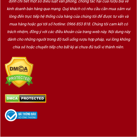
định chi tiết một số điều luật văn phòng, chống tác hại của rượu bia về
kinh doanh bán hàng qua mạng. Quý khách có nhu cầu cần mua sắm vui
lòng đến trực tiếp hệ thống cửa hàng của chúng tôi để được tư vấn và
mua hàng hoặc gọi tới số hotline: 0966 853 818. Chúng tôi cam kết có
trách nhiệm, đồng ý với các điều khoản của trang web này. Nội dung này
dành cho những người trong độ tuổi uống rượu hợp pháp, vui lòng không
chia sẻ hoặc chuyển tiếp cho bất kỳ ai chưa đủ tuổi vị thành niên.