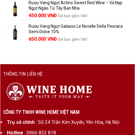
Rượu Vang Ngọt Actino Sweet Red Wine – Vẻ Đẹp
là:
tại
Ngọt Ngào Từ Tây Ban Nha
1.529.000 VNĐ.
là:
450.000
VNĐ
Đã bao gồm VAT
1.390.000 VNĐ.
Rượu Vang Ngọt Galasso Le Novelle Della Pescara
Semi Dolce 10%
650.000
VNĐ
Đã bao gồm VAT
THÔNG TIN LIÊN HỆ
CÔNG TY TNHH WINE HOME VIỆT NAM
Trụ sở chính
: Số 24 Trần Kim Xuyến, Yên Hòa, Hà Nội
Hotline
: 0966 853 818