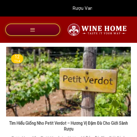
Bỏ
Rượu Vang Wine Home
qua
nội
dung
12
Th4
Tìm Hiểu Giống Nho Petit Verdot – Hương Vị Đậm Đà Cho Giới Sành
Rượu