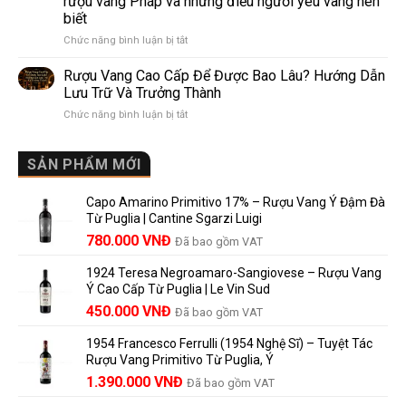
rượu vang Pháp và những điều người yêu vang nên
de
10
biết
Pomerol:
Điểm
ở
Chức năng bình luận bị tắt
Điểm
So
Mis
giống,
Sánh
en
khác
Dễ
Rượu Vang Cao Cấp Để Được Bao Lâu? Hướng Dẫn
Bouteille
nhau
Hiểu
Lưu Trữ Và Trưởng Thành
au
và
Cho
ở
Chức năng bình luận bị tắt
Château
vì
Người
Rượu
là
sao
Mới
Vang
gì?
Lalande
Cao
SẢN PHẨM MỚI
Ý
de
Cấp
nghĩa
Pomerol
Để
trên
là
Capo Amarino Primitivo 17% – Rượu Vang Ý Đậm Đà
Được
nhãn
lựa
Từ Puglia | Cantine Sgarzi Luigi
Bao
rượu
chọn
Giá
Giá
Lâu?
780.000
VNĐ
vang
Đã bao gồm VAT
đáng
Hướng
Pháp
gốc
hiện
giá?
Dẫn
và
1924 Teresa Negroamaro-Sangiovese – Rượu Vang
là:
tại
Lưu
những
Ý Cao Cấp Từ Puglia | Le Vin Sud
858.000 VNĐ.
là:
Trữ
điều
Giá
Giá
450.000
VNĐ
Đã bao gồm VAT
780.000 VNĐ.
Và
người
gốc
hiện
Trưởng
yêu
1954 Francesco Ferrulli (1954 Nghệ Sĩ) – Tuyệt Tác
Thành
là:
tại
vang
Rượu Vang Primitivo Từ Puglia, Ý
nên
495.000 VNĐ.
là:
Giá
Giá
biết
1.390.000
VNĐ
Đã bao gồm VAT
450.000 VNĐ.
gốc
hiện