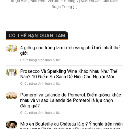
Rượu Vang Nho Petit Verdot – Hương Vị Đậm Đà Cho Giới Sành
Rượu Trong [...]
CÓ THỂ BẠN QUAN TÂM
4 giống nho trắng làm rượu vang phổ biến nhất thế
giới
ở
Chức năng bình luận bị tắt
4
giống
Prosecco Và Sparkling Wine Khác Nhau Như Thế
nho
Nào? 10 Điểm So Sánh Dễ Hiểu Cho Người Mới
trắng
ở
Chức năng bình luận bị tắt
làm
Prosecco
rượu
Và
Pomerol và Lalande de Pomerol: Điểm giống, khác
vang
Sparkling
phổ
nhau và vì sao Lalande de Pomerol là lựa chọn
Wine
biến
đáng giá?
Khác
nhất
ở
Chức năng bình luận bị tắt
Nhau
thế
Pomerol
Như
giới
và
Thế
Mis en Bouteille au Château là gì? Ý nghĩa trên nhãn
Lalande
Nào?