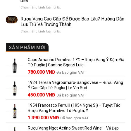
biết
Pomerol:
Điểm
ở
Chức năng bình luận bị tắt
Điểm
So
Mis
giống,
Sánh
en
khác
Dễ
Rượu Vang Cao Cấp Để Được Bao Lâu? Hướng Dẫn
Bouteille
nhau
Hiểu
Lưu Trữ Và Trưởng Thành
au
và
Cho
ở
Chức năng bình luận bị tắt
Château
vì
Người
Rượu
là
sao
Mới
Vang
gì?
Lalande
Cao
SẢN PHẨM MỚI
Ý
de
Cấp
nghĩa
Pomerol
Để
trên
là
Capo Amarino Primitivo 17% – Rượu Vang Ý Đậm Đà
Được
nhãn
lựa
Từ Puglia | Cantine Sgarzi Luigi
Bao
rượu
chọn
Giá
Giá
Lâu?
780.000
VNĐ
vang
Đã bao gồm VAT
đáng
Hướng
Pháp
gốc
hiện
giá?
Dẫn
và
1924 Teresa Negroamaro-Sangiovese – Rượu Vang
là:
tại
Lưu
những
Ý Cao Cấp Từ Puglia | Le Vin Sud
858.000 VNĐ.
là:
Trữ
điều
Giá
Giá
450.000
VNĐ
Đã bao gồm VAT
780.000 VNĐ.
Và
người
gốc
hiện
Trưởng
yêu
1954 Francesco Ferrulli (1954 Nghệ Sĩ) – Tuyệt Tác
Thành
là:
tại
vang
Rượu Vang Primitivo Từ Puglia, Ý
nên
495.000 VNĐ.
là:
Giá
Giá
biết
1.390.000
VNĐ
Đã bao gồm VAT
450.000 VNĐ.
gốc
hiện
Rượu Vang Ngọt Actino Sweet Red Wine – Vẻ Đẹp
là:
tại