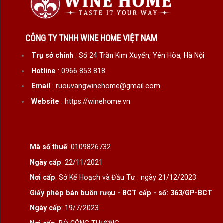
CÔNG TY TNHH WINE HOME VIỆT NAM
Trụ sở chính
: Số 24 Trần Kim Xuyến, Yên Hòa, Hà Nội
Hotline
: 0966 853 818
Email
: ruouvangwinehome@gmail.com
Website
: https://winehome.vn
Mã số thuế
: 0109826732
Ngày cấp
: 22/11/2021
Nơi cấp
: Sở Kế Hoạch và Đầu Tư : ngày 21/12/2023
Giấy phép bán buôn rượu - BCT cấp - số: 363/GP-BCT
Ngày cấp
: 19/7/2023
Nơi cấp
: BỘ CÔNG THƯƠNG