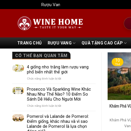
Bỏ
Rượu Vang Wine Home
qua
nội
Tìm
dung
kiếm
TRANG CHỦ
RƯỢU VANG
QUÀ TẶNG CAO CẤP
CÓ THỂ BẠN QUAN TÂM
10
Th4
4 giống nho trắng làm rượu vang
phổ biến nhất thế giới
ở
Chức năng bình luận bị tắt
4
giống
Prosecco Và Sparkling Wine Khác
nho
Nhau Như Thế Nào? 10 Điểm So
trắng
Sánh Dễ Hiểu Cho Người Mới
làm
rượu
Khám Phá Vù
ở
Chức năng bình luận bị tắt
vang
Prosecco
phổ
Và
Pomerol và Lalande de Pomerol:
biến
Sparkling
Khám Phá Vù
Điểm giống, khác nhau và vì sao
nhất
Wine
Vang
Lalande de Pomerol là lựa chọn
thế
Khác
giới