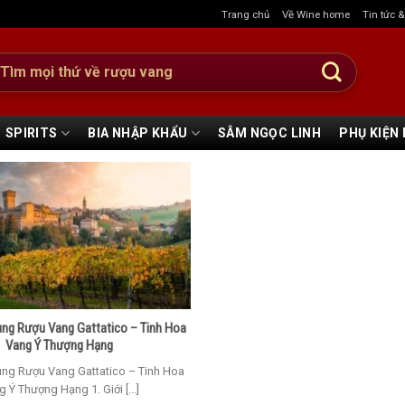
Trang chủ
Về Wine home
Tin tức 
:
SPIRITS
BIA NHẬP KHẨU
SÂM NGỌC LINH
PHỤ KIỆN
ng Rượu Vang Gattatico – Tinh Hoa
Vang Ý Thượng Hạng
ng Rượu Vang Gattatico – Tinh Hoa
 Ý Thượng Hạng 1. Giới [...]