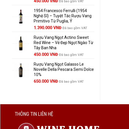
Giá
Giá
450.000
VNĐ
Đã bao gồm VAT
gốc
hiện
1954 Francesco Ferrulli (1954
là:
tại
Nghệ Sĩ) – Tuyệt Tác Rượu Vang
495.000 VNĐ.
là:
Primitivo Từ Puglia, Ý
450.000 VNĐ.
Giá
Giá
1.390.000
VNĐ
Đã bao gồm VAT
gốc
hiện
Rượu Vang Ngọt Actino Sweet
là:
tại
Red Wine – Vẻ Đẹp Ngọt Ngào Từ
1.529.000 VNĐ.
là:
Tây Ban Nha
1.390.000 VNĐ.
450.000
VNĐ
Đã bao gồm VAT
Rượu Vang Ngọt Galasso Le
Novelle Della Pescara Semi Dolce
10%
650.000
VNĐ
Đã bao gồm VAT
THÔNG TIN LIÊN HỆ