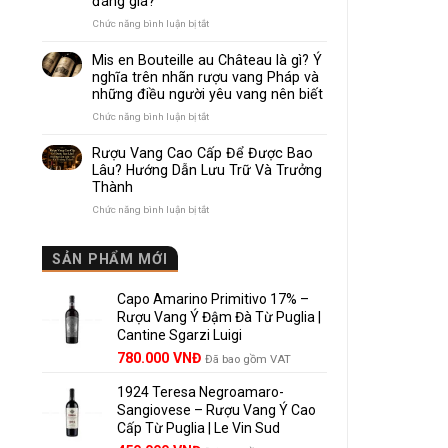
đáng giá?
Nhau
Như
ở
Chức năng bình luận bị tắt
Thế
Pomerol
Nào?
và
Mis en Bouteille au Château là gì? Ý
10
Lalande
nghĩa trên nhãn rượu vang Pháp và
Điểm
de
những điều người yêu vang nên biết
So
Pomerol:
Sánh
Điểm
ở
Chức năng bình luận bị tắt
Dễ
giống,
Mis
Hiểu
khác
en
Rượu Vang Cao Cấp Để Được Bao
Cho
nhau
Bouteille
Lâu? Hướng Dẫn Lưu Trữ Và Trưởng
Người
và
au
Mới
Thành
vì
Château
sao
là
ở
Chức năng bình luận bị tắt
Lalande
gì?
Rượu
de
Ý
Vang
Pomerol
nghĩa
Cao
SẢN PHẨM MỚI
là
trên
Cấp
lựa
nhãn
Để
chọn
rượu
Capo Amarino Primitivo 17% –
Được
đáng
vang
Bao
Rượu Vang Ý Đậm Đà Từ Puglia |
giá?
Pháp
Lâu?
Cantine Sgarzi Luigi
và
Hướng
Giá
Giá
những
780.000
VNĐ
Đã bao gồm VAT
Dẫn
điều
gốc
hiện
Lưu
người
Trữ
1924 Teresa Negroamaro-
là:
tại
yêu
Và
Sangiovese – Rượu Vang Ý Cao
858.000 VNĐ.
là:
vang
Trưởng
Cấp Từ Puglia | Le Vin Sud
780.000 VNĐ.
nên
Thành
biết