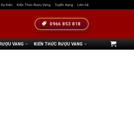
& Sự Kiện
Kiến Thức Rượu Vang
Tuyển dụng
Liên hệ
0966 853 818
 RƯỢU VANG
KIẾN THỨC RƯỢU VANG