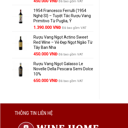
Giá
Giá
450.000
VNĐ
Đã bao gồm VAT
gốc
hiện
1954 Francesco Ferrulli (1954
là:
tại
Nghệ Sĩ) – Tuyệt Tác Rượu Vang
495.000 VNĐ.
là:
Primitivo Từ Puglia, Ý
450.000 VNĐ.
Giá
Giá
1.390.000
VNĐ
Đã bao gồm VAT
gốc
hiện
Rượu Vang Ngọt Actino Sweet
là:
tại
Red Wine – Vẻ Đẹp Ngọt Ngào Từ
1.529.000 VNĐ.
là:
Tây Ban Nha
1.390.000 VNĐ.
450.000
VNĐ
Đã bao gồm VAT
Rượu Vang Ngọt Galasso Le
Novelle Della Pescara Semi Dolce
10%
650.000
VNĐ
Đã bao gồm VAT
THÔNG TIN LIÊN HỆ