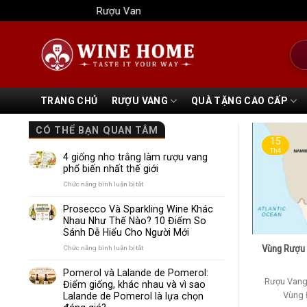
Bỏ
Rượu Vang Wine Home
qua
nội
Tìm
dung
kiếm
TRANG CHỦ
RƯỢU VANG
QUÀ TẶNG CAO CẤP
CÓ THỂ BẠN QUAN TÂM
15
Th4
4 giống nho trắng làm rượu vang
phổ biến nhất thế giới
ở
Chức năng bình luận bị tắt
4
giống
Prosecco Và Sparkling Wine Khác
nho
Nhau Như Thế Nào? 10 Điểm So
trắng
Sánh Dễ Hiểu Cho Người Mới
làm
rượu
Vùng Rượu 
ở
Chức năng bình luận bị tắt
vang
Prosecco
phổ
Và
Pomerol và Lalande de Pomerol:
biến
Sparkling
Rượu Vang
Điểm giống, khác nhau và vì sao
nhất
Wine
Vùng Đ
Lalande de Pomerol là lựa chọn
thế
Khác
giới