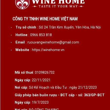
CÔNG TY TNHH WINE HOME VIỆT NAM
Trụ sở chính
: Số 24 Trần Kim Xuyến, Yên Hòa, Hà Nội
Hotline
: 0966 853 818
Email
: ruouvangwinehome@gmail.com
Website
: https://winehome.vn
Mã số thuế
: 0109826732
Ngày cấp
: 22/11/2021
Nơi cấp
: Sở Kế Hoạch và Đầu Tư : ngày 21/12/2023
Giấy phép bán buôn rượu - BCT cấp - số: 363/GP-BCT
Ngày cấp
: 19/7/2023
Nơi cấp
: BỘ CÔNG THƯƠNG