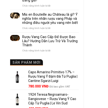
đáng giá?
Nhau
Như
ở
Chức năng bình luận bị tắt
Thế
Pomerol
Nào?
và
Mis en Bouteille au Château là gì? Ý
10
Lalande
nghĩa trên nhãn rượu vang Pháp và
Điểm
de
những điều người yêu vang nên biết
So
Pomerol:
Sánh
Điểm
ở
Chức năng bình luận bị tắt
Dễ
giống,
Mis
Hiểu
khác
en
Rượu Vang Cao Cấp Để Được Bao
Cho
nhau
Bouteille
Lâu? Hướng Dẫn Lưu Trữ Và Trưởng
Người
và
au
Mới
Thành
vì
Château
sao
là
ở
Chức năng bình luận bị tắt
Lalande
gì?
Rượu
de
Ý
Vang
Pomerol
nghĩa
Cao
SẢN PHẨM MỚI
là
trên
Cấp
lựa
nhãn
Để
chọn
rượu
Capo Amarino Primitivo 17% –
Được
đáng
vang
Bao
Rượu Vang Ý Đậm Đà Từ Puglia |
giá?
Pháp
Lâu?
Cantine Sgarzi Luigi
và
Hướng
Giá
Giá
những
780.000
VNĐ
Đã bao gồm VAT
Dẫn
điều
gốc
hiện
Lưu
người
Trữ
1924 Teresa Negroamaro-
là:
tại
yêu
Và
Sangiovese – Rượu Vang Ý Cao
858.000 VNĐ.
là:
vang
Trưởng
Cấp Từ Puglia | Le Vin Sud
780.000 VNĐ.
nên
Thành
biết