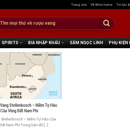
Trang chủ
Về Wine home
Tin tức 
:
SPIRITS
BIA NHẬP KHẨU
SÂM NGỌC LINH
PHỤ KIỆN
Vang Stellenbosch – Niềm Tự Hào
Của Vùng Đất Nam Phi
 Stellenbosch – Niềm Tự Hào Của
ất Nam Phi Trong bản đồ [...]