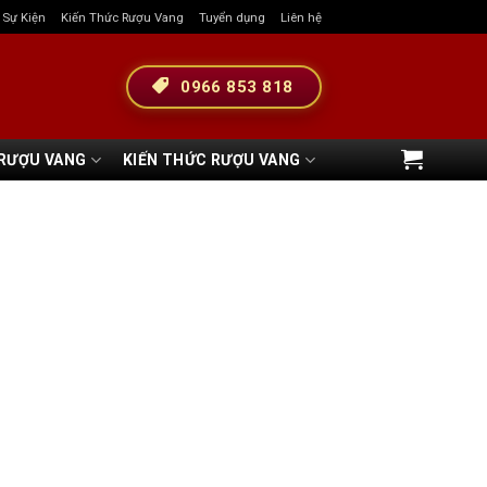
& Sự Kiện
Kiến Thức Rượu Vang
Tuyển dụng
Liên hệ
0966 853 818
 RƯỢU VANG
KIẾN THỨC RƯỢU VANG