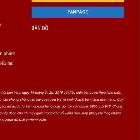
FANPAGE
n
BẢN ĐỒ
ản phẩm
iếu nại
 hội ban hành ngày 14 tháng 6 năm 2019 về điều kiện bán rượu theo hình thức
ật văn phòng, chống tác hại của rượu bia về kinh doanh bán hàng qua mạng. Quý
 tôi để được tư vấn và mua hàng hoặc gọi tới số hotline: 0966 853 818. Chúng
ng này dành cho những người trong độ tuổi uống rượu hợp pháp, vui lòng không
 ai chưa đủ tuổi vị thành niên.