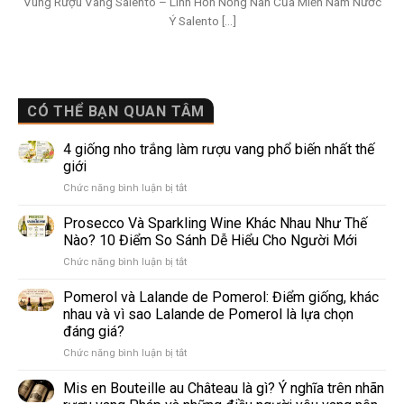
Vùng Rượu Vang Salento – Linh Hồn Nồng Nàn Của Miền Nam Nước
Ý Salento [...]
CÓ THỂ BẠN QUAN TÂM
4 giống nho trắng làm rượu vang phổ biến nhất thế
giới
ở
Chức năng bình luận bị tắt
4
giống
Prosecco Và Sparkling Wine Khác Nhau Như Thế
nho
Nào? 10 Điểm So Sánh Dễ Hiểu Cho Người Mới
trắng
ở
Chức năng bình luận bị tắt
làm
Prosecco
rượu
Và
Pomerol và Lalande de Pomerol: Điểm giống, khác
vang
Sparkling
phổ
nhau và vì sao Lalande de Pomerol là lựa chọn
Wine
biến
đáng giá?
Khác
nhất
ở
Chức năng bình luận bị tắt
Nhau
thế
Pomerol
Như
giới
và
Thế
Mis en Bouteille au Château là gì? Ý nghĩa trên nhãn
Lalande
Nào?