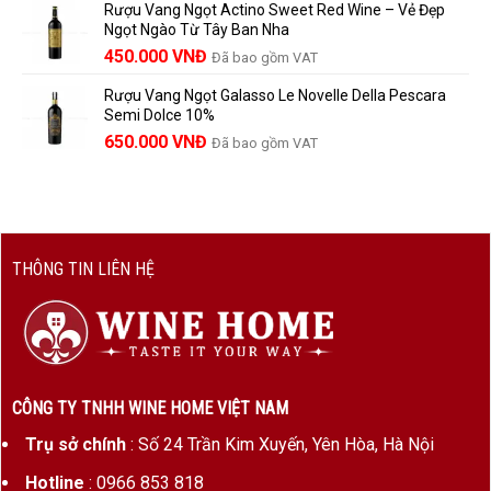
Rượu Vang Ngọt Actino Sweet Red Wine – Vẻ Đẹp
là:
tại
Ngọt Ngào Từ Tây Ban Nha
1.529.000 VNĐ.
là:
450.000
VNĐ
Đã bao gồm VAT
1.390.000 VNĐ.
Rượu Vang Ngọt Galasso Le Novelle Della Pescara
Semi Dolce 10%
650.000
VNĐ
Đã bao gồm VAT
THÔNG TIN LIÊN HỆ
CÔNG TY TNHH WINE HOME VIỆT NAM
Trụ sở chính
: Số 24 Trần Kim Xuyến, Yên Hòa, Hà Nội
Hotline
: 0966 853 818