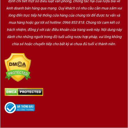
định chi tiết một số điều luật văn phòng, chống tác hại của rượu bia về
kinh doanh bán hàng qua mạng. Quý khách có nhu cầu cần mua sắm vui
lòng đến trực tiếp hệ thống cửa hàng của chúng tôi để được tư vấn và
mua hàng hoặc gọi tới số hotline: 0966 853 818. Chúng tôi cam kết có
trách nhiệm, đồng ý với các điều khoản của trang web này. Nội dung này
dành cho những người trong độ tuổi uống rượu hợp pháp, vui lòng không
chia sẻ hoặc chuyển tiếp cho bất kỳ ai chưa đủ tuổi vị thành niên.