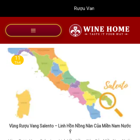
Bỏ
Rượu Vang Wine Home
qua
nội
dung
11
Th4
Vùng Rượu Vang Salento – Linh Hồn Nồng Nàn Của Miền Nam Nước
Ý