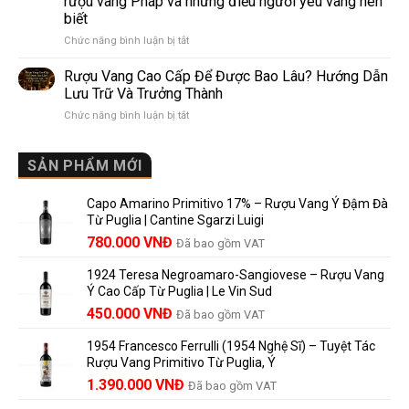
rượu vang Pháp và những điều người yêu vang nên
de
10
biết
Pomerol:
Điểm
ở
Chức năng bình luận bị tắt
Điểm
So
Mis
giống,
Sánh
en
khác
Dễ
Rượu Vang Cao Cấp Để Được Bao Lâu? Hướng Dẫn
Bouteille
nhau
Hiểu
Lưu Trữ Và Trưởng Thành
au
và
Cho
ở
Chức năng bình luận bị tắt
Château
vì
Người
Rượu
là
sao
Mới
Vang
gì?
Lalande
Cao
SẢN PHẨM MỚI
Ý
de
Cấp
nghĩa
Pomerol
Để
trên
là
Capo Amarino Primitivo 17% – Rượu Vang Ý Đậm Đà
Được
nhãn
lựa
Từ Puglia | Cantine Sgarzi Luigi
Bao
rượu
chọn
Giá
Giá
Lâu?
780.000
VNĐ
vang
Đã bao gồm VAT
đáng
Hướng
Pháp
gốc
hiện
giá?
Dẫn
và
1924 Teresa Negroamaro-Sangiovese – Rượu Vang
là:
tại
Lưu
những
Ý Cao Cấp Từ Puglia | Le Vin Sud
858.000 VNĐ.
là:
Trữ
điều
Giá
Giá
450.000
VNĐ
Đã bao gồm VAT
780.000 VNĐ.
Và
người
gốc
hiện
Trưởng
yêu
1954 Francesco Ferrulli (1954 Nghệ Sĩ) – Tuyệt Tác
Thành
là:
tại
vang
Rượu Vang Primitivo Từ Puglia, Ý
nên
495.000 VNĐ.
là:
Giá
Giá
biết
1.390.000
VNĐ
Đã bao gồm VAT
450.000 VNĐ.
gốc
hiện