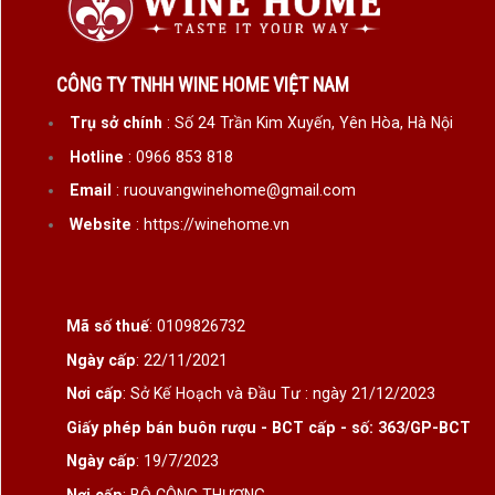
CÔNG TY TNHH WINE HOME VIỆT NAM
Trụ sở chính
: Số 24 Trần Kim Xuyến, Yên Hòa, Hà Nội
Hotline
: 0966 853 818
Email
: ruouvangwinehome@gmail.com
Website
: https://winehome.vn
Mã số thuế
: 0109826732
Ngày cấp
: 22/11/2021
Nơi cấp
: Sở Kế Hoạch và Đầu Tư : ngày 21/12/2023
Giấy phép bán buôn rượu - BCT cấp - số: 363/GP-BCT
Ngày cấp
: 19/7/2023
Nơi cấp
: BỘ CÔNG THƯƠNG