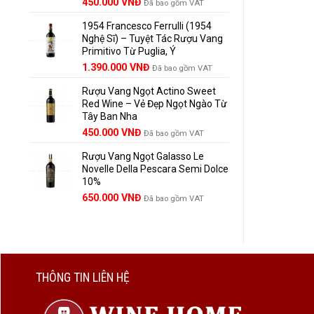
Giá
Giá
450.000
VNĐ
Đã bao gồm VAT
gốc
hiện
1954 Francesco Ferrulli (1954
là:
tại
Nghệ Sĩ) – Tuyệt Tác Rượu Vang
495.000 VNĐ.
là:
Primitivo Từ Puglia, Ý
450.000 VNĐ.
Giá
Giá
1.390.000
VNĐ
Đã bao gồm VAT
gốc
hiện
Rượu Vang Ngọt Actino Sweet
là:
tại
Red Wine – Vẻ Đẹp Ngọt Ngào Từ
1.529.000 VNĐ.
là:
Tây Ban Nha
1.390.000 VNĐ.
450.000
VNĐ
Đã bao gồm VAT
Rượu Vang Ngọt Galasso Le
Novelle Della Pescara Semi Dolce
10%
650.000
VNĐ
Đã bao gồm VAT
THÔNG TIN LIÊN HỆ