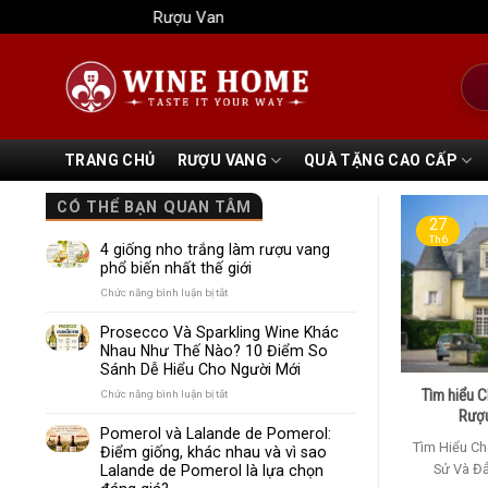
Bỏ
Rượu Vang Wine Home
qua
nội
Tìm
dung
kiếm
TRANG CHỦ
RƯỢU VANG
QUÀ TẶNG CAO CẤP
CÓ THỂ BẠN QUAN TÂM
27
Th6
4 giống nho trắng làm rượu vang
phổ biến nhất thế giới
ở
Chức năng bình luận bị tắt
4
giống
Prosecco Và Sparkling Wine Khác
nho
Nhau Như Thế Nào? 10 Điểm So
trắng
Sánh Dễ Hiểu Cho Người Mới
làm
rượu
Tìm hiểu 
ở
Chức năng bình luận bị tắt
vang
Prosecco
Rượu
phổ
Và
Pomerol và Lalande de Pomerol:
biến
Sparkling
Tìm Hiểu Ch
Điểm giống, khác nhau và vì sao
nhất
Wine
Sử Và Đẳ
Lalande de Pomerol là lựa chọn
thế
Khác
giới