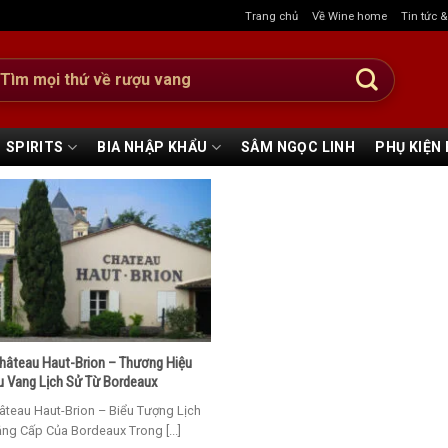
Trang chủ
Về Wine home
Tin tức 
:
SPIRITS
BIA NHẬP KHẨU
SÂM NGỌC LINH
PHỤ KIỆN
Château Haut-Brion – Thương Hiệu
 Vang Lịch Sử Từ Bordeaux
âteau Haut-Brion – Biểu Tượng Lịch
ng Cấp Của Bordeaux Trong [...]