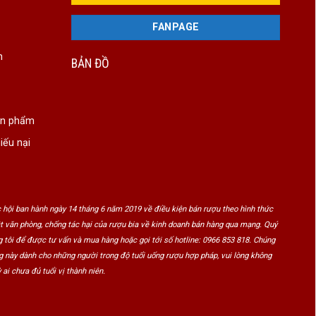
FANPAGE
n
BẢN ĐỒ
ản phẩm
iếu nại
 hội ban hành ngày 14 tháng 6 năm 2019 về điều kiện bán rượu theo hình thức
ật văn phòng, chống tác hại của rượu bia về kinh doanh bán hàng qua mạng. Quý
 tôi để được tư vấn và mua hàng hoặc gọi tới số hotline: 0966 853 818. Chúng
ng này dành cho những người trong độ tuổi uống rượu hợp pháp, vui lòng không
 ai chưa đủ tuổi vị thành niên.