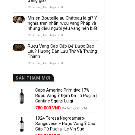
đáng giá?
Nhau
Như
ở
Chức năng bình luận bị tắt
Thế
Pomerol
Nào?
và
Mis en Bouteille au Château là gì? Ý
10
Lalande
nghĩa trên nhãn rượu vang Pháp và
Điểm
de
những điều người yêu vang nên biết
So
Pomerol:
Sánh
Điểm
ở
Chức năng bình luận bị tắt
Dễ
giống,
Mis
Hiểu
khác
en
Rượu Vang Cao Cấp Để Được Bao
Cho
nhau
Bouteille
Lâu? Hướng Dẫn Lưu Trữ Và Trưởng
Người
và
au
Mới
Thành
vì
Château
sao
là
ở
Chức năng bình luận bị tắt
Lalande
gì?
Rượu
de
Ý
Vang
Pomerol
nghĩa
Cao
SẢN PHẨM MỚI
là
trên
Cấp
lựa
nhãn
Để
chọn
rượu
Capo Amarino Primitivo 17% –
Được
đáng
vang
Bao
Rượu Vang Ý Đậm Đà Từ Puglia |
giá?
Pháp
Lâu?
Cantine Sgarzi Luigi
và
Hướng
Giá
Giá
những
780.000
VNĐ
Đã bao gồm VAT
Dẫn
điều
gốc
hiện
Lưu
người
Trữ
1924 Teresa Negroamaro-
là:
tại
yêu
Và
Sangiovese – Rượu Vang Ý Cao
858.000 VNĐ.
là:
vang
Trưởng
Cấp Từ Puglia | Le Vin Sud
780.000 VNĐ.
nên
Thành
biết