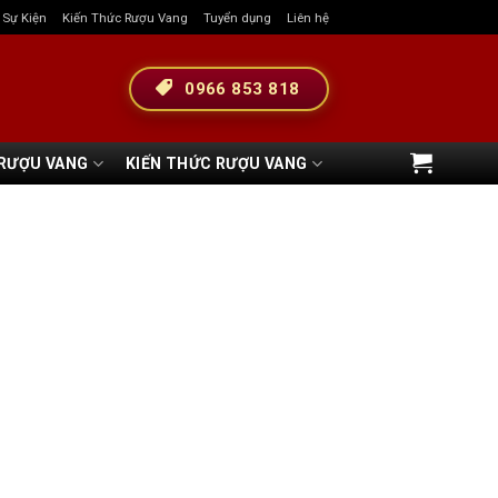
& Sự Kiện
Kiến Thức Rượu Vang
Tuyển dụng
Liên hệ
0966 853 818
 RƯỢU VANG
KIẾN THỨC RƯỢU VANG