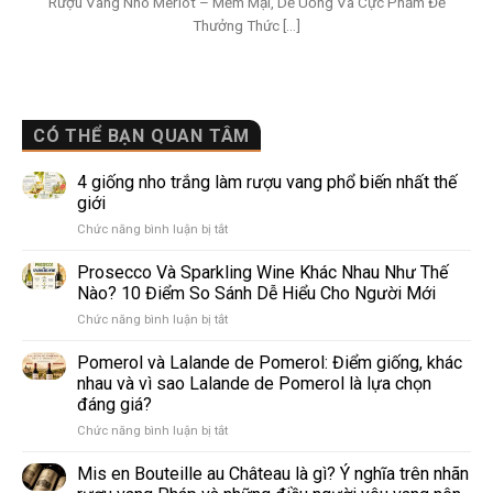
Rượu Vang Nho Merlot – Mềm Mại, Dễ Uống Và Cực Phẩm Để
Thưởng Thức [...]
CÓ THỂ BẠN QUAN TÂM
4 giống nho trắng làm rượu vang phổ biến nhất thế
giới
ở
Chức năng bình luận bị tắt
4
giống
Prosecco Và Sparkling Wine Khác Nhau Như Thế
nho
Nào? 10 Điểm So Sánh Dễ Hiểu Cho Người Mới
trắng
ở
Chức năng bình luận bị tắt
làm
Prosecco
rượu
Và
Pomerol và Lalande de Pomerol: Điểm giống, khác
vang
Sparkling
phổ
nhau và vì sao Lalande de Pomerol là lựa chọn
Wine
biến
đáng giá?
Khác
nhất
ở
Chức năng bình luận bị tắt
Nhau
thế
Pomerol
Như
giới
và
Thế
Mis en Bouteille au Château là gì? Ý nghĩa trên nhãn
Lalande
Nào?