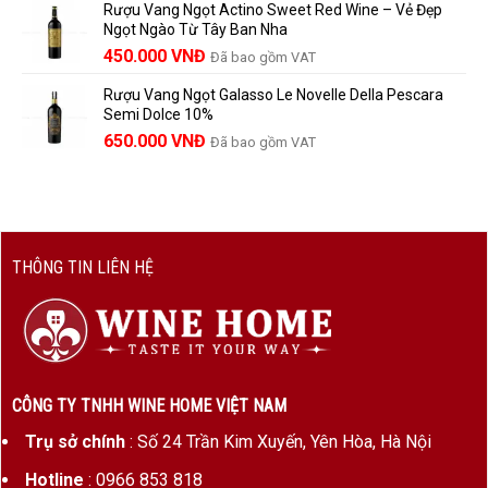
Rượu Vang Ngọt Actino Sweet Red Wine – Vẻ Đẹp
là:
tại
Ngọt Ngào Từ Tây Ban Nha
1.529.000 VNĐ.
là:
450.000
VNĐ
Đã bao gồm VAT
1.390.000 VNĐ.
Rượu Vang Ngọt Galasso Le Novelle Della Pescara
Semi Dolce 10%
650.000
VNĐ
Đã bao gồm VAT
THÔNG TIN LIÊN HỆ
CÔNG TY TNHH WINE HOME VIỆT NAM
Trụ sở chính
: Số 24 Trần Kim Xuyến, Yên Hòa, Hà Nội
Hotline
: 0966 853 818