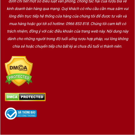
định chi tiết một số điều luật văn phòng, chống tác hại của rượu bia về
kinh doanh bán hàng qua mạng. Quý khách có nhu cầu cần mua sắm vui
lòng đến trực tiếp hệ thống cửa hàng của chúng tôi để được tư vấn và
mua hàng hoặc gọi tới số hotline: 0966 853 818. Chúng tôi cam kết có
trách nhiệm, đồng ý với các điều khoản của trang web này. Nội dung này
dành cho những người trong độ tuổi uống rượu hợp pháp, vui lòng không
chia sẻ hoặc chuyển tiếp cho bất kỳ ai chưa đủ tuổi vị thành niên.