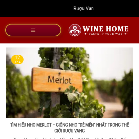
Bỏ
Rượu Vang Wine Home
qua
nội
dung
12
Th4
TÌM HIỂU NHO MERLOT – GIỐNG NHO “DỄ MẾN” NHẤT TRONG THẾ
GIỚI RƯỢU VANG