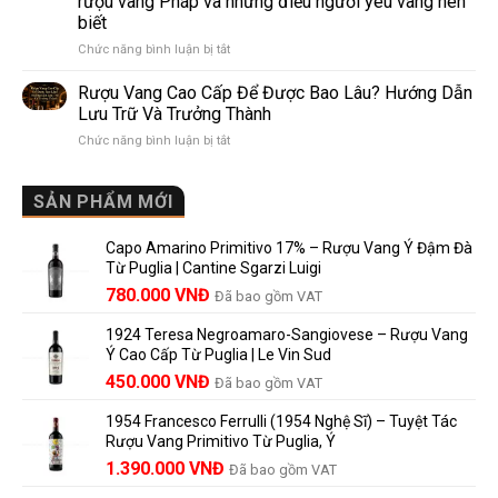
rượu vang Pháp và những điều người yêu vang nên
de
10
biết
Pomerol:
Điểm
ở
Chức năng bình luận bị tắt
Điểm
So
Mis
giống,
Sánh
en
khác
Dễ
Rượu Vang Cao Cấp Để Được Bao Lâu? Hướng Dẫn
Bouteille
nhau
Hiểu
Lưu Trữ Và Trưởng Thành
au
và
Cho
ở
Chức năng bình luận bị tắt
Château
vì
Người
Rượu
là
sao
Mới
Vang
gì?
Lalande
Cao
SẢN PHẨM MỚI
Ý
de
Cấp
nghĩa
Pomerol
Để
trên
là
Capo Amarino Primitivo 17% – Rượu Vang Ý Đậm Đà
Được
nhãn
lựa
Từ Puglia | Cantine Sgarzi Luigi
Bao
rượu
chọn
Giá
Giá
Lâu?
780.000
VNĐ
vang
Đã bao gồm VAT
đáng
Hướng
Pháp
gốc
hiện
giá?
Dẫn
và
1924 Teresa Negroamaro-Sangiovese – Rượu Vang
là:
tại
Lưu
những
Ý Cao Cấp Từ Puglia | Le Vin Sud
858.000 VNĐ.
là:
Trữ
điều
Giá
Giá
450.000
VNĐ
Đã bao gồm VAT
780.000 VNĐ.
Và
người
gốc
hiện
Trưởng
yêu
1954 Francesco Ferrulli (1954 Nghệ Sĩ) – Tuyệt Tác
Thành
là:
tại
vang
Rượu Vang Primitivo Từ Puglia, Ý
nên
495.000 VNĐ.
là:
Giá
Giá
biết
1.390.000
VNĐ
Đã bao gồm VAT
450.000 VNĐ.
gốc
hiện