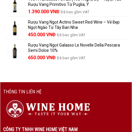
là:
tại
vang
Rượu Vang Primitivo Từ Puglia, Ý
nên
495.000 VNĐ.
là:
Giá
Giá
biết
1.390.000
VNĐ
Đã bao gồm VAT
450.000 VNĐ.
gốc
hiện
Rượu Vang Ngọt Actino Sweet Red Wine – Vẻ Đẹp
là:
tại
Ngọt Ngào Từ Tây Ban Nha
1.529.000 VNĐ.
là:
450.000
VNĐ
Đã bao gồm VAT
1.390.000 VNĐ.
Rượu Vang Ngọt Galasso Le Novelle Della Pescara
Semi Dolce 10%
650.000
VNĐ
Đã bao gồm VAT
THÔNG TIN LIÊN HỆ
CÔNG TY TNHH WINE HOME VIỆT NAM