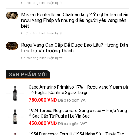
ở
Chức năng bình luận bị tắt
Nhau
thế
Pomerol
Như
giới
và
Thế
Mis en Bouteille au Château là gì? Ý nghĩa trên nhãn
Lalande
Nào?
rượu vang Pháp và những điều người yêu vang nên
de
10
biết
Pomerol:
Điểm
ở
Chức năng bình luận bị tắt
Điểm
So
Mis
giống,
Sánh
en
khác
Dễ
Rượu Vang Cao Cấp Để Được Bao Lâu? Hướng Dẫn
Bouteille
nhau
Hiểu
Lưu Trữ Và Trưởng Thành
au
và
Cho
ở
Chức năng bình luận bị tắt
Château
vì
Người
Rượu
là
sao
Mới
Vang
gì?
Lalande
Cao
SẢN PHẨM MỚI
Ý
de
Cấp
nghĩa
Pomerol
Để
trên
là
Capo Amarino Primitivo 17% – Rượu Vang Ý Đậm Đà
Được
nhãn
lựa
Từ Puglia | Cantine Sgarzi Luigi
Bao
rượu
chọn
Giá
Giá
Lâu?
780.000
VNĐ
vang
Đã bao gồm VAT
đáng
Hướng
Pháp
gốc
hiện
giá?
Dẫn
và
1924 Teresa Negroamaro-Sangiovese – Rượu Vang
là:
tại
Lưu
những
Ý Cao Cấp Từ Puglia | Le Vin Sud
858.000 VNĐ.
là:
Trữ
điều
Giá
Giá
450.000
VNĐ
Đã bao gồm VAT
780.000 VNĐ.
Và
người
gốc
hiện
Trưởng
yêu
1954 Francesco Ferrulli (1954 Nghệ Sĩ) – Tuyệt Tác
Thành