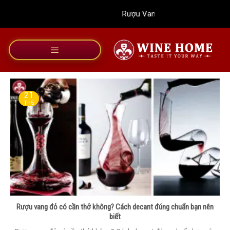
Bỏ
Rượu Vang Wine Home
qua
nội
dung
21
Th5
Rượu vang đỏ có cần thở không? Cách decant đúng chuẩn bạn nên
biết