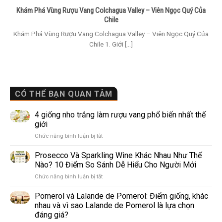
Khám Phá Vùng Rượu Vang Colchagua Valley – Viên Ngọc Quý Của
Chile
Khám Phá Vùng Rượu Vang Colchagua Valley – Viên Ngọc Quý Của
Chile 1. Giới [...]
CÓ THỂ BẠN QUAN TÂM
4 giống nho trắng làm rượu vang phổ biến nhất thế
giới
ở
Chức năng bình luận bị tắt
4
giống
Prosecco Và Sparkling Wine Khác Nhau Như Thế
nho
Nào? 10 Điểm So Sánh Dễ Hiểu Cho Người Mới
trắng
ở
Chức năng bình luận bị tắt
làm
Prosecco
rượu
Và
Pomerol và Lalande de Pomerol: Điểm giống, khác
vang
Sparkling
phổ
nhau và vì sao Lalande de Pomerol là lựa chọn
Wine
biến
đáng giá?
Khác
nhất