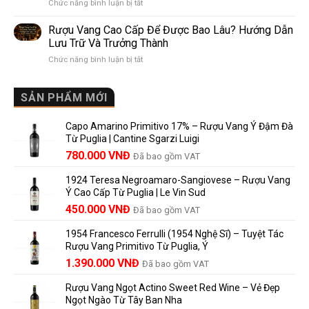
ở
Chức năng bình luận bị tắt
Điểm
So
Mis
giống,
Sánh
en
khác
Dễ
Rượu Vang Cao Cấp Để Được Bao Lâu? Hướng Dẫn
Bouteille
nhau
Hiểu
Lưu Trữ Và Trưởng Thành
au
và
Cho
ở
Chức năng bình luận bị tắt
Château
vì
Người
Rượu
là
sao
Mới
Vang
gì?
Lalande
Cao
SẢN PHẨM MỚI
Ý
de
Cấp
nghĩa
Pomerol
Để
trên
là
Capo Amarino Primitivo 17% – Rượu Vang Ý Đậm Đà
Được
nhãn
lựa
Từ Puglia | Cantine Sgarzi Luigi
Bao
rượu
chọn
Giá
Giá
Lâu?
780.000
VNĐ
vang
Đã bao gồm VAT
đáng
Hướng
Pháp
gốc
hiện
giá?
Dẫn
và
1924 Teresa Negroamaro-Sangiovese – Rượu Vang
là:
tại
Lưu
những
Ý Cao Cấp Từ Puglia | Le Vin Sud
858.000 VNĐ.
là:
Trữ
điều
Giá
Giá
450.000
VNĐ
Đã bao gồm VAT
780.000 VNĐ.
Và
người
gốc
hiện
Trưởng
yêu
1954 Francesco Ferrulli (1954 Nghệ Sĩ) – Tuyệt Tác
Thành
là:
tại
vang
Rượu Vang Primitivo Từ Puglia, Ý
nên
495.000 VNĐ.
là:
Giá
Giá
biết
1.390.000
VNĐ
Đã bao gồm VAT
450.000 VNĐ.
gốc
hiện
Rượu Vang Ngọt Actino Sweet Red Wine – Vẻ Đẹp
là:
tại
Ngọt Ngào Từ Tây Ban Nha
1.529.000 VNĐ.
là: