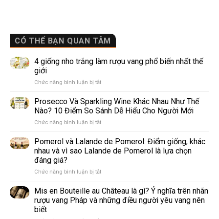
CÓ THỂ BẠN QUAN TÂM
4 giống nho trắng làm rượu vang phổ biến nhất thế
giới
ở
Chức năng bình luận bị tắt
4
giống
Prosecco Và Sparkling Wine Khác Nhau Như Thế
nho
Nào? 10 Điểm So Sánh Dễ Hiểu Cho Người Mới
trắng
ở
Chức năng bình luận bị tắt
làm
Prosecco
rượu
Và
Pomerol và Lalande de Pomerol: Điểm giống, khác
vang
Sparkling
phổ
nhau và vì sao Lalande de Pomerol là lựa chọn
Wine
biến
đáng giá?
Khác
nhất
ở
Chức năng bình luận bị tắt
Nhau
thế
Pomerol
Như
giới
và
Thế
Mis en Bouteille au Château là gì? Ý nghĩa trên nhãn
Lalande
Nào?
rượu vang Pháp và những điều người yêu vang nên
de
10
biết
Pomerol:
Điểm