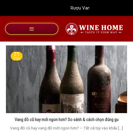
Bỏ
Rượu Vang Wine Home
qua
nội
dung
21
Th5
Vang đỏ cũ hay mới ngon hơn? So sánh & cách chọn đúng gu
Vang đỏ cũ hay vang đỏ mới ngon hơn? – Tất cả tùy vào khẩu [...]