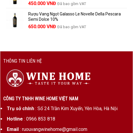
450.000
VNĐ
Đã bao gồm VAT
1.390.000 VNĐ.
Rượu Vang Ngọt Galasso Le Novelle Della Pescara
Semi Dolce 10%
650.000
VNĐ
Đã bao gồm VAT
THÔNG TIN LIÊN HỆ
CÔNG TY TNHH WINE HOME VIỆT NAM
Trụ sở chính
: Số 24 Trần Kim Xuyến, Yên Hòa, Hà Nội
Hotline
: 0966 853 818
Email
: ruouvangwinehome@gmail.com