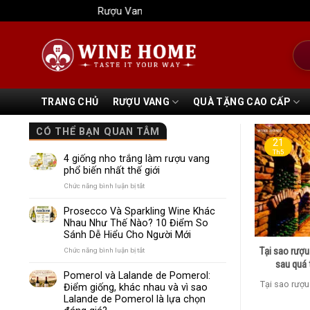
Bỏ
Rượu Vang Wine Home
qua
nội
Tìm
dung
kiếm
TRANG CHỦ
RƯỢU VANG
QUÀ TẶNG CAO CẤP
CÓ THỂ BẠN QUAN TÂM
21
Th5
4 giống nho trắng làm rượu vang
phổ biến nhất thế giới
ở
Chức năng bình luận bị tắt
4
giống
Prosecco Và Sparkling Wine Khác
nho
Nhau Như Thế Nào? 10 Điểm So
trắng
Sánh Dễ Hiểu Cho Người Mới
làm
rượu
Tại sao rượu
ở
Chức năng bình luận bị tắt
vang
Prosecco
sau quá 
phổ
Và
Pomerol và Lalande de Pomerol:
biến
Sparkling
Tại sao rượu
Điểm giống, khác nhau và vì sao
nhất
Wine
Lalande de Pomerol là lựa chọn
thế
Khác
giới