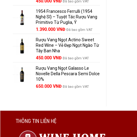
Giá
Giá
450.000
VNĐ
Đã bao gồm VAT
gốc
hiện
1954 Francesco Ferrulli (1954
là:
tại
Nghệ Sĩ) – Tuyệt Tác Rượu Vang
495.000 VNĐ.
là:
Primitivo Từ Puglia, Ý
450.000 VNĐ.
Giá
Giá
1.390.000
VNĐ
Đã bao gồm VAT
gốc
hiện
Rượu Vang Ngọt Actino Sweet
là:
tại
Red Wine – Vẻ Đẹp Ngọt Ngào Từ
1.529.000 VNĐ.
là:
Tây Ban Nha
1.390.000 VNĐ.
450.000
VNĐ
Đã bao gồm VAT
Rượu Vang Ngọt Galasso Le
Novelle Della Pescara Semi Dolce
10%
650.000
VNĐ
Đã bao gồm VAT
THÔNG TIN LIÊN HỆ