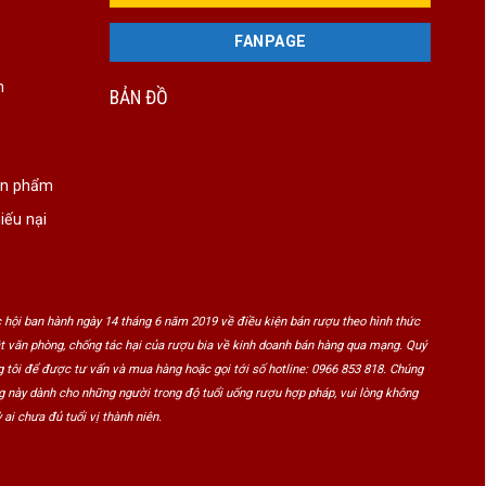
FANPAGE
n
BẢN ĐỒ
ản phẩm
iếu nại
 hội ban hành ngày 14 tháng 6 năm 2019 về điều kiện bán rượu theo hình thức
ật văn phòng, chống tác hại của rượu bia về kinh doanh bán hàng qua mạng. Quý
 tôi để được tư vấn và mua hàng hoặc gọi tới số hotline: 0966 853 818. Chúng
ng này dành cho những người trong độ tuổi uống rượu hợp pháp, vui lòng không
 ai chưa đủ tuổi vị thành niên.