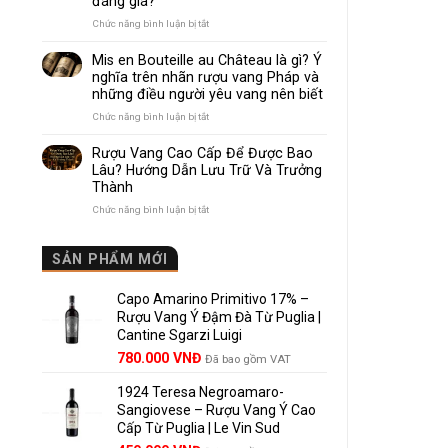
đáng giá?
Nhau
Như
ở
Chức năng bình luận bị tắt
Thế
Pomerol
Nào?
và
Mis en Bouteille au Château là gì? Ý
10
Lalande
nghĩa trên nhãn rượu vang Pháp và
Điểm
de
những điều người yêu vang nên biết
So
Pomerol:
Sánh
Điểm
ở
Chức năng bình luận bị tắt
Dễ
giống,
Mis
Hiểu
khác
en
Rượu Vang Cao Cấp Để Được Bao
Cho
nhau
Bouteille
Lâu? Hướng Dẫn Lưu Trữ Và Trưởng
Người
và
au
Mới
Thành
vì
Château
sao
là
ở
Chức năng bình luận bị tắt
Lalande
gì?
Rượu
de
Ý
Vang
Pomerol
nghĩa
Cao
SẢN PHẨM MỚI
là
trên
Cấp
lựa
nhãn
Để
chọn
rượu
Capo Amarino Primitivo 17% –
Được
đáng
vang
Bao
Rượu Vang Ý Đậm Đà Từ Puglia |
giá?
Pháp
Lâu?
Cantine Sgarzi Luigi
và
Hướng
Giá
Giá
những
780.000
VNĐ
Đã bao gồm VAT
Dẫn
điều
gốc
hiện
Lưu
người
Trữ
1924 Teresa Negroamaro-
là:
tại
yêu
Và
Sangiovese – Rượu Vang Ý Cao
858.000 VNĐ.
là:
vang
Trưởng
Cấp Từ Puglia | Le Vin Sud
780.000 VNĐ.
nên
Thành
biết