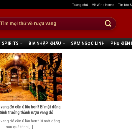
Trang chủ
Về Wine home
Tin tức 
:
SPIRITS
BIA NHẬP KHẨU
SÂM NGỌC LINH
PHỤ KIỆN
 vang đỏ cần ủ lâu hơn? Bí mật đằng
trình trưởng thành rượu vang đỏ
 vang đỏ cần ủ lâu hơn? Bí mật đằng
sau quá trình [...]