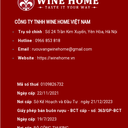
CÔNG TY TNHH WINE HOME VIỆT NAM
Trụ sở chính
: Số 24 Trần Kim Xuyến, Yên Hòa, Hà Nội
Hotline
: 0966 853 818
Email
: ruouvangwinehome@gmail.com
Website
: https://winehome.vn
Mã số thuế
: 0109826732
Ngày cấp
: 22/11/2021
Nơi cấp
: Sở Kế Hoạch và Đầu Tư : ngày 21/12/2023
Giấy phép bán buôn rượu - BCT cấp - số: 363/GP-BCT
Ngày cấp
: 19/7/2023
Nơi cấp
: BỘ CÔNG THƯƠNG