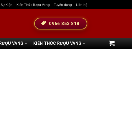
& Sự Kiện
Kiến Thức Rượu Vang
Tuyển dụng
Liên hệ
0966 853 818
 RƯỢU VANG
KIẾN THỨC RƯỢU VANG