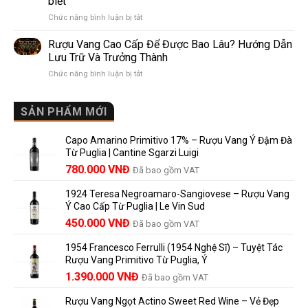
biết
Pomerol:
Điểm
ở
Chức năng bình luận bị tắt
Điểm
So
Mis
giống,
Sánh
en
khác
Dễ
Rượu Vang Cao Cấp Để Được Bao Lâu? Hướng Dẫn
Bouteille
nhau
Hiểu
Lưu Trữ Và Trưởng Thành
au
và
Cho
ở
Chức năng bình luận bị tắt
Château
vì
Người
Rượu
là
sao
Mới
Vang
gì?
Lalande
Cao
SẢN PHẨM MỚI
Ý
de
Cấp
nghĩa
Pomerol
Để
trên
là
Capo Amarino Primitivo 17% – Rượu Vang Ý Đậm Đà
Được
nhãn
lựa
Từ Puglia | Cantine Sgarzi Luigi
Bao
rượu
chọn
Giá
Giá
Lâu?
780.000
VNĐ
vang
Đã bao gồm VAT
đáng
Hướng
Pháp
gốc
hiện
giá?
Dẫn
và
1924 Teresa Negroamaro-Sangiovese – Rượu Vang
là:
tại
Lưu
những
Ý Cao Cấp Từ Puglia | Le Vin Sud
858.000 VNĐ.
là:
Trữ
điều
Giá
Giá
450.000
VNĐ
Đã bao gồm VAT
780.000 VNĐ.
Và
người
gốc
hiện
Trưởng
yêu
1954 Francesco Ferrulli (1954 Nghệ Sĩ) – Tuyệt Tác
Thành
là:
tại
vang
Rượu Vang Primitivo Từ Puglia, Ý
nên
495.000 VNĐ.
là:
Giá
Giá
biết
1.390.000
VNĐ
Đã bao gồm VAT
450.000 VNĐ.
gốc
hiện
Rượu Vang Ngọt Actino Sweet Red Wine – Vẻ Đẹp
là:
tại