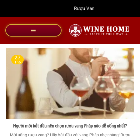
Bỏ
Rượu Vang Wine Home
qua
nội
dung
27
Th6
Người mới bắt đầu nên chọn rượu vang Pháp nào dễ uống nhất?
Mới uống rượu vang? Hãy bắt đầu với vang Pháp nhẹ nhàng! Rượu