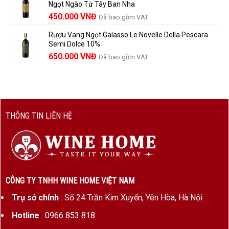
Ngọt Ngào Từ Tây Ban Nha
1.529.000 VNĐ.
là:
450.000
VNĐ
Đã bao gồm VAT
1.390.000 VNĐ.
Rượu Vang Ngọt Galasso Le Novelle Della Pescara
Semi Dolce 10%
650.000
VNĐ
Đã bao gồm VAT
THÔNG TIN LIÊN HỆ
CÔNG TY TNHH WINE HOME VIỆT NAM
Trụ sở chính
: Số 24 Trần Kim Xuyến, Yên Hòa, Hà Nội
Hotline
: 0966 853 818