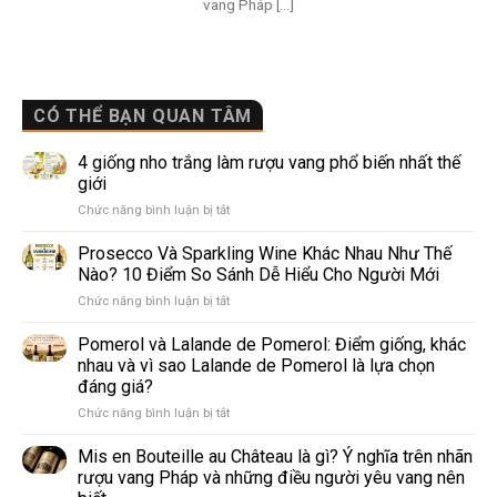
vang Pháp [...]
CÓ THỂ BẠN QUAN TÂM
4 giống nho trắng làm rượu vang phổ biến nhất thế
giới
ở
Chức năng bình luận bị tắt
4
giống
Prosecco Và Sparkling Wine Khác Nhau Như Thế
nho
Nào? 10 Điểm So Sánh Dễ Hiểu Cho Người Mới
trắng
ở
Chức năng bình luận bị tắt
làm
Prosecco
rượu
Và
Pomerol và Lalande de Pomerol: Điểm giống, khác
vang
Sparkling
phổ
nhau và vì sao Lalande de Pomerol là lựa chọn
Wine
biến
đáng giá?
Khác
nhất
ở
Chức năng bình luận bị tắt
Nhau
thế
Pomerol
Như
giới
và
Thế
Mis en Bouteille au Château là gì? Ý nghĩa trên nhãn
Lalande
Nào?
rượu vang Pháp và những điều người yêu vang nên
de
10