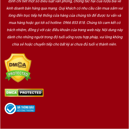
định chi tiết một số điều luật văn phòng, chống tác hại của rượu bia về
kinh doanh bán hàng qua mạng. Quý khách có nhu cầu cần mua sắm vui
lòng đến trực tiếp hệ thống cửa hàng của chúng tôi để được tư vấn và
mua hàng hoặc gọi tới số hotline: 0966 853 818. Chúng tôi cam kết có
trách nhiệm, đồng ý với các điều khoản của trang web này. Nội dung này
dành cho những người trong độ tuổi uống rượu hợp pháp, vui lòng không
chia sẻ hoặc chuyển tiếp cho bất kỳ ai chưa đủ tuổi vị thành niên.