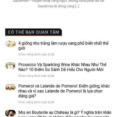
Sauternes – Huyền thoại vang ngọt, nhưng chưa phải tất cả!
Sauternes là dòng vang [...]
CÓ THỂ BẠN QUAN TÂM
4 giống nho trắng làm rượu vang phổ biến nhất thế
giới
ở
Chức năng bình luận bị tắt
4
giống
Prosecco Và Sparkling Wine Khác Nhau Như Thế
nho
Nào? 10 Điểm So Sánh Dễ Hiểu Cho Người Mới
trắng
ở
Chức năng bình luận bị tắt
làm
Prosecco
rượu
Và
Pomerol và Lalande de Pomerol: Điểm giống, khác
vang
Sparkling
phổ
nhau và vì sao Lalande de Pomerol là lựa chọn
Wine
biến
đáng giá?
Khác
nhất
ở
Chức năng bình luận bị tắt
Nhau
thế
Pomerol
Như
giới
và
Thế
Mis en Bouteille au Château là gì? Ý nghĩa trên nhãn
Lalande
Nào?