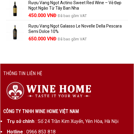
Rượu Vang Ngọt Actino Sweet Red Wine – Vẻ Đẹp
là:
tại
Ngọt Ngào Từ Tây Ban Nha
1.529.000 VNĐ.
là:
450.000
VNĐ
Đã bao gồm VAT
1.390.000 VNĐ.
Rượu Vang Ngọt Galasso Le Novelle Della Pescara
Semi Dolce 10%
650.000
VNĐ
Đã bao gồm VAT
THÔNG TIN LIÊN HỆ
CÔNG TY TNHH WINE HOME VIỆT NAM
Trụ sở chính
: Số 24 Trần Kim Xuyến, Yên Hòa, Hà Nội
Hotline
: 0966 853 818