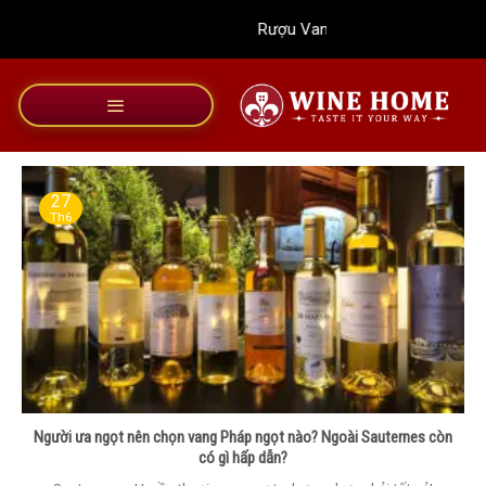
Bỏ
Rượu Vang Wine Home
qua
nội
dung
27
Th6
Người ưa ngọt nên chọn vang Pháp ngọt nào? Ngoài Sauternes còn
có gì hấp dẫn?