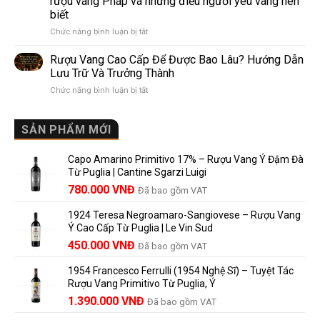
rượu vang Pháp và những điều người yêu vang nên
de
10
biết
Pomerol:
Điểm
ở
Chức năng bình luận bị tắt
Điểm
So
Mis
giống,
Sánh
en
khác
Dễ
Rượu Vang Cao Cấp Để Được Bao Lâu? Hướng Dẫn
Bouteille
nhau
Hiểu
Lưu Trữ Và Trưởng Thành
au
và
Cho
ở
Chức năng bình luận bị tắt
Château
vì
Người
Rượu
là
sao
Mới
Vang
gì?
Lalande
Cao
SẢN PHẨM MỚI
Ý
de
Cấp
nghĩa
Pomerol
Để
trên
là
Capo Amarino Primitivo 17% – Rượu Vang Ý Đậm Đà
Được
nhãn
lựa
Từ Puglia | Cantine Sgarzi Luigi
Bao
rượu
chọn
Giá
Giá
Lâu?
780.000
VNĐ
vang
Đã bao gồm VAT
đáng
Hướng
Pháp
gốc
hiện
giá?
Dẫn
và
1924 Teresa Negroamaro-Sangiovese – Rượu Vang
là:
tại
Lưu
những
Ý Cao Cấp Từ Puglia | Le Vin Sud
858.000 VNĐ.
là:
Trữ
điều
Giá
Giá
450.000
VNĐ
Đã bao gồm VAT
780.000 VNĐ.
Và
người
gốc
hiện
Trưởng
yêu
1954 Francesco Ferrulli (1954 Nghệ Sĩ) – Tuyệt Tác
Thành
là:
tại
vang
Rượu Vang Primitivo Từ Puglia, Ý
nên
495.000 VNĐ.
là:
Giá
Giá
biết
1.390.000
VNĐ
Đã bao gồm VAT
450.000 VNĐ.
gốc
hiện