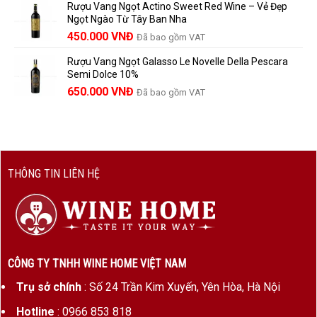
Rượu Vang Ngọt Actino Sweet Red Wine – Vẻ Đẹp
là:
tại
Ngọt Ngào Từ Tây Ban Nha
1.529.000 VNĐ.
là:
450.000
VNĐ
Đã bao gồm VAT
1.390.000 VNĐ.
Rượu Vang Ngọt Galasso Le Novelle Della Pescara
Semi Dolce 10%
650.000
VNĐ
Đã bao gồm VAT
THÔNG TIN LIÊN HỆ
CÔNG TY TNHH WINE HOME VIỆT NAM
Trụ sở chính
: Số 24 Trần Kim Xuyến, Yên Hòa, Hà Nội
Hotline
: 0966 853 818