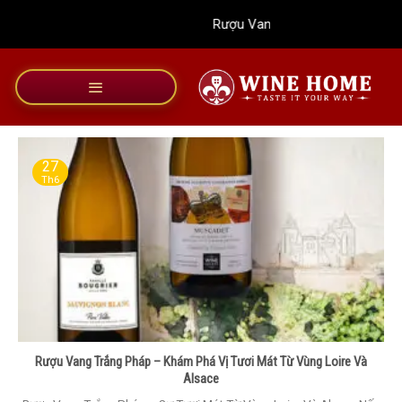
Bỏ
Rượu Vang Wine Home
qua
nội
dung
27
Th6
Rượu Vang Trắng Pháp – Khám Phá Vị Tươi Mát Từ Vùng Loire Và
Alsace