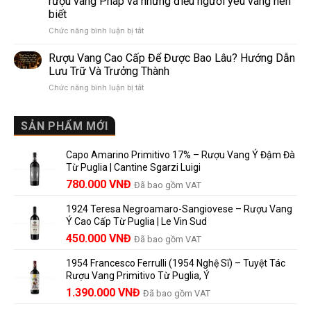
rượu vang Pháp và những điều người yêu vang nên
de
10
biết
Pomerol:
Điểm
ở
Chức năng bình luận bị tắt
Điểm
So
Mis
giống,
Sánh
en
khác
Dễ
Rượu Vang Cao Cấp Để Được Bao Lâu? Hướng Dẫn
Bouteille
nhau
Hiểu
Lưu Trữ Và Trưởng Thành
au
và
Cho
ở
Chức năng bình luận bị tắt
Château
vì
Người
Rượu
là
sao
Mới
Vang
gì?
Lalande
Cao
SẢN PHẨM MỚI
Ý
de
Cấp
nghĩa
Pomerol
Để
trên
là
Capo Amarino Primitivo 17% – Rượu Vang Ý Đậm Đà
Được
nhãn
lựa
Từ Puglia | Cantine Sgarzi Luigi
Bao
rượu
chọn
Giá
Giá
Lâu?
780.000
VNĐ
vang
Đã bao gồm VAT
đáng
Hướng
Pháp
gốc
hiện
giá?
Dẫn
và
1924 Teresa Negroamaro-Sangiovese – Rượu Vang
là:
tại
Lưu
những
Ý Cao Cấp Từ Puglia | Le Vin Sud
858.000 VNĐ.
là:
Trữ
điều
Giá
Giá
450.000
VNĐ
Đã bao gồm VAT
780.000 VNĐ.
Và
người
gốc
hiện
Trưởng
yêu
1954 Francesco Ferrulli (1954 Nghệ Sĩ) – Tuyệt Tác
Thành
là:
tại
vang
Rượu Vang Primitivo Từ Puglia, Ý
nên
495.000 VNĐ.
là:
Giá
Giá
biết
1.390.000
VNĐ
Đã bao gồm VAT
450.000 VNĐ.
gốc
hiện