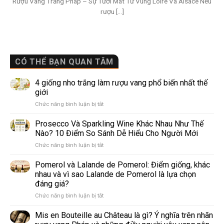
Rượu Vang Trắng Pháp – Sự Tươi Mát Từ Vùng Loire Và Alsace Nếu
rượu [...]
CÓ THỂ BẠN QUAN TÂM
4 giống nho trắng làm rượu vang phổ biến nhất thế
giới
ở
Chức năng bình luận bị tắt
4
giống
Prosecco Và Sparkling Wine Khác Nhau Như Thế
nho
Nào? 10 Điểm So Sánh Dễ Hiểu Cho Người Mới
trắng
ở
Chức năng bình luận bị tắt
làm
Prosecco
rượu
Và
Pomerol và Lalande de Pomerol: Điểm giống, khác
vang
Sparkling
phổ
nhau và vì sao Lalande de Pomerol là lựa chọn
Wine
biến
đáng giá?
Khác
nhất
ở
Chức năng bình luận bị tắt
Nhau
thế
Pomerol
Như
giới
và
Thế
Mis en Bouteille au Château là gì? Ý nghĩa trên nhãn
Lalande
Nào?