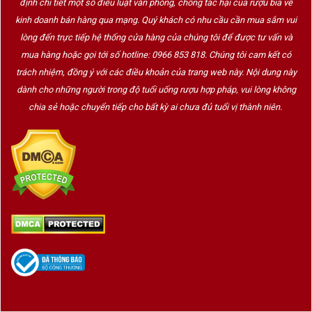
định chi tiết một số điều luật văn phòng, chống tác hại của rượu bia về
kinh doanh bán hàng qua mạng. Quý khách có nhu cầu cần mua sắm vui
lòng đến trực tiếp hệ thống cửa hàng của chúng tôi để được tư vấn và
mua hàng hoặc gọi tới số hotline: 0966 853 818. Chúng tôi cam kết có
trách nhiệm, đồng ý với các điều khoản của trang web này. Nội dung này
dành cho những người trong độ tuổi uống rượu hợp pháp, vui lòng không
chia sẻ hoặc chuyển tiếp cho bất kỳ ai chưa đủ tuổi vị thành niên.