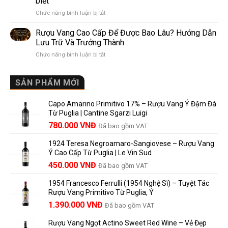
biết
Pomerol:
Điểm
ở
Chức năng bình luận bị tắt
Điểm
So
Mis
giống,
Sánh
en
khác
Dễ
Rượu Vang Cao Cấp Để Được Bao Lâu? Hướng Dẫn
Bouteille
nhau
Hiểu
Lưu Trữ Và Trưởng Thành
au
và
Cho
ở
Chức năng bình luận bị tắt
Château
vì
Người
Rượu
là
sao
Mới
Vang
gì?
Lalande
Cao
SẢN PHẨM MỚI
Ý
de
Cấp
nghĩa
Pomerol
Để
trên
là
Capo Amarino Primitivo 17% – Rượu Vang Ý Đậm Đà
Được
nhãn
lựa
Từ Puglia | Cantine Sgarzi Luigi
Bao
rượu
chọn
Giá
Giá
Lâu?
780.000
VNĐ
vang
Đã bao gồm VAT
đáng
Hướng
Pháp
gốc
hiện
giá?
Dẫn
và
1924 Teresa Negroamaro-Sangiovese – Rượu Vang
là:
tại
Lưu
những
Ý Cao Cấp Từ Puglia | Le Vin Sud
858.000 VNĐ.
là:
Trữ
điều
Giá
Giá
450.000
VNĐ
Đã bao gồm VAT
780.000 VNĐ.
Và
người
gốc
hiện
Trưởng
yêu
1954 Francesco Ferrulli (1954 Nghệ Sĩ) – Tuyệt Tác
Thành
là:
tại
vang
Rượu Vang Primitivo Từ Puglia, Ý
nên
495.000 VNĐ.
là:
Giá
Giá
biết
1.390.000
VNĐ
Đã bao gồm VAT
450.000 VNĐ.
gốc
hiện
Rượu Vang Ngọt Actino Sweet Red Wine – Vẻ Đẹp
là:
tại