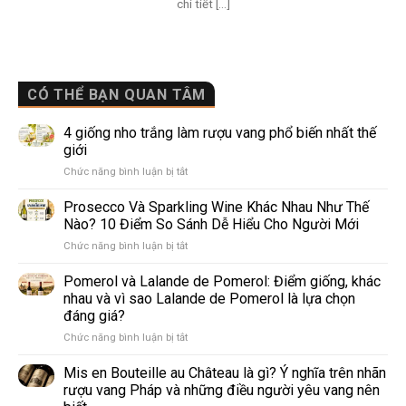
chi tiết [...]
CÓ THỂ BẠN QUAN TÂM
4 giống nho trắng làm rượu vang phổ biến nhất thế
giới
ở
Chức năng bình luận bị tắt
4
giống
Prosecco Và Sparkling Wine Khác Nhau Như Thế
nho
Nào? 10 Điểm So Sánh Dễ Hiểu Cho Người Mới
trắng
ở
Chức năng bình luận bị tắt
làm
Prosecco
rượu
Và
Pomerol và Lalande de Pomerol: Điểm giống, khác
vang
Sparkling
phổ
nhau và vì sao Lalande de Pomerol là lựa chọn
Wine
biến
đáng giá?
Khác
nhất
ở
Chức năng bình luận bị tắt
Nhau
thế
Pomerol
Như
giới
và
Thế
Mis en Bouteille au Château là gì? Ý nghĩa trên nhãn
Lalande
Nào?
rượu vang Pháp và những điều người yêu vang nên
de
10