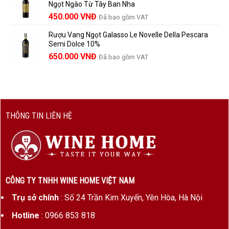
Ngọt Ngào Từ Tây Ban Nha
1.529.000 VNĐ.
là:
450.000
VNĐ
Đã bao gồm VAT
1.390.000 VNĐ.
Rượu Vang Ngọt Galasso Le Novelle Della Pescara
Semi Dolce 10%
650.000
VNĐ
Đã bao gồm VAT
THÔNG TIN LIÊN HỆ
CÔNG TY TNHH WINE HOME VIỆT NAM
Trụ sở chính
: Số 24 Trần Kim Xuyến, Yên Hòa, Hà Nội
Hotline
: 0966 853 818