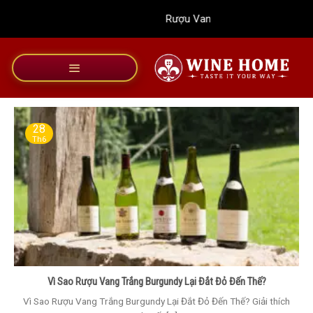
Bỏ
Rượu Vang Wine Home
qua
nội
dung
28
Th6
Vì Sao Rượu Vang Trắng Burgundy Lại Đắt Đỏ Đến Thế?
Vì Sao Rượu Vang Trắng Burgundy Lại Đắt Đỏ Đến Thế? Giải thích