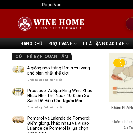
Bỏ
Rượu Vang Wine Home
qua
nội
Tìm
dung
kiếm
TRANG CHỦ
RƯỢU VANG
QUÀ TẶNG CAO CẤP
CÓ THỂ BẠN QUAN TÂM
10
Th5
4 giống nho trắng làm rượu vang
phổ biến nhất thế giới
ở
Chức năng bình luận bị tắt
4
giống
Prosecco Và Sparkling Wine Khác
nho
Nhau Như Thế Nào? 10 Điểm So
trắng
Sánh Dễ Hiểu Cho Người Mới
làm
rượu
Khám Phá Rư
ở
Chức năng bình luận bị tắt
vang
Prosecco
phổ
Và
Pomerol và Lalande de Pomerol:
biến
Sparkling
Khám Phá Rư
Điểm giống, khác nhau và vì sao
nhất
Wine
Âu Tro
Lalande de Pomerol là lựa chọn
thế
Khác
giới