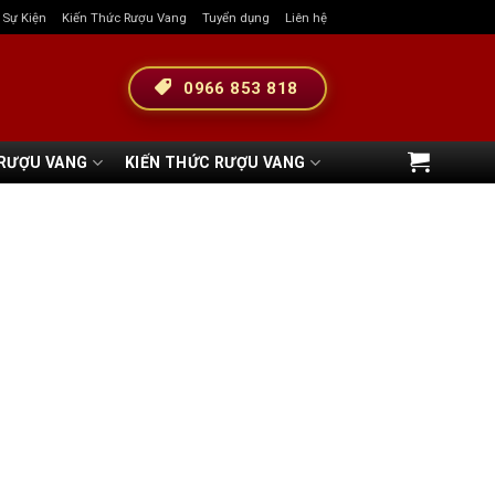
& Sự Kiện
Kiến Thức Rượu Vang
Tuyển dụng
Liên hệ
0966 853 818
 RƯỢU VANG
KIẾN THỨC RƯỢU VANG