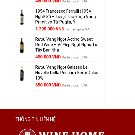
Giá
Giá
450.000
VNĐ
Đã bao gồm VAT
gốc
hiện
1954 Francesco Ferrulli (1954
là:
tại
Nghệ Sĩ) – Tuyệt Tác Rượu Vang
495.000 VNĐ.
là:
Primitivo Từ Puglia, Ý
450.000 VNĐ.
Giá
Giá
1.390.000
VNĐ
Đã bao gồm VAT
gốc
hiện
Rượu Vang Ngọt Actino Sweet
là:
tại
Red Wine – Vẻ Đẹp Ngọt Ngào Từ
1.529.000 VNĐ.
là:
Tây Ban Nha
1.390.000 VNĐ.
450.000
VNĐ
Đã bao gồm VAT
Rượu Vang Ngọt Galasso Le
Novelle Della Pescara Semi Dolce
10%
650.000
VNĐ
Đã bao gồm VAT
THÔNG TIN LIÊN HỆ