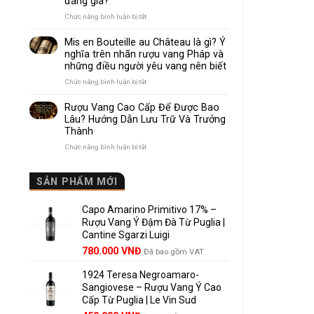
đáng giá?
Nhau
Như
ở
Chức năng bình luận bị tắt
Thế
Pomerol
Nào?
và
Mis en Bouteille au Château là gì? Ý
10
Lalande
nghĩa trên nhãn rượu vang Pháp và
Điểm
de
những điều người yêu vang nên biết
So
Pomerol:
Sánh
Điểm
ở
Chức năng bình luận bị tắt
Dễ
giống,
Mis
Hiểu
khác
en
Rượu Vang Cao Cấp Để Được Bao
Cho
nhau
Bouteille
Lâu? Hướng Dẫn Lưu Trữ Và Trưởng
Người
và
au
Mới
Thành
vì
Château
sao
là
ở
Chức năng bình luận bị tắt
Lalande
gì?
Rượu
de
Ý
Vang
Pomerol
nghĩa
Cao
SẢN PHẨM MỚI
là
trên
Cấp
lựa
nhãn
Để
chọn
rượu
Capo Amarino Primitivo 17% –
Được
đáng
vang
Bao
Rượu Vang Ý Đậm Đà Từ Puglia |
giá?
Pháp
Lâu?
Cantine Sgarzi Luigi
và
Hướng
Giá
Giá
những
780.000
VNĐ
Đã bao gồm VAT
Dẫn
điều
gốc
hiện
Lưu
người
Trữ
1924 Teresa Negroamaro-
là:
tại
yêu
Và
Sangiovese – Rượu Vang Ý Cao
858.000 VNĐ.
là:
vang
Trưởng
Cấp Từ Puglia | Le Vin Sud
780.000 VNĐ.
nên
Thành
biết