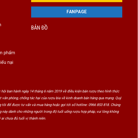
FANPAGE
n
BẢN ĐỒ
ản phẩm
iếu nại
 hội ban hành ngày 14 tháng 6 năm 2019 về điều kiện bán rượu theo hình thức
ật văn phòng, chống tác hại của rượu bia về kinh doanh bán hàng qua mạng. Quý
 tôi để được tư vấn và mua hàng hoặc gọi tới số hotline: 0966 853 818. Chúng
ng này dành cho những người trong độ tuổi uống rượu hợp pháp, vui lòng không
 ai chưa đủ tuổi vị thành niên.