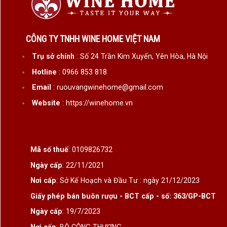
CÔNG TY TNHH WINE HOME VIỆT NAM
Trụ sở chính
: Số 24 Trần Kim Xuyến, Yên Hòa, Hà Nội
Hotline
: 0966 853 818
Email
: ruouvangwinehome@gmail.com
Website
: https://winehome.vn
Mã số thuế
: 0109826732
Ngày cấp
: 22/11/2021
Nơi cấp
: Sở Kế Hoạch và Đầu Tư : ngày 21/12/2023
Giấy phép bán buôn rượu - BCT cấp - số: 363/GP-BCT
Ngày cấp
: 19/7/2023
Nơi cấp
: BỘ CÔNG THƯƠNG