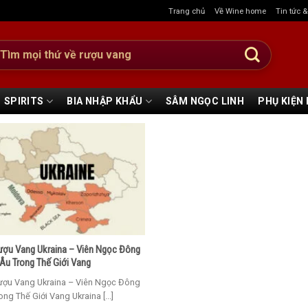
Trang chủ
Về Wine home
Tin tức 
:
SPIRITS
BIA NHẬP KHẨU
SÂM NGỌC LINH
PHỤ KIỆN
ợu Vang Ukraina – Viên Ngọc Đông
Âu Trong Thế Giới Vang
ợu Vang Ukraina – Viên Ngọc Đông
ng Thế Giới Vang Ukraina [...]