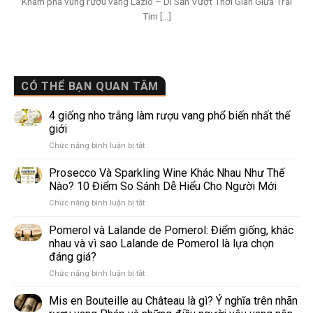
Khám phá vùng rượu vang Lazio – Di Sản Vượt Thời Gian Giữa Trái
Tim [...]
CÓ THỂ BẠN QUAN TÂM
4 giống nho trắng làm rượu vang phổ biến nhất thế
giới
ở
Chức năng bình luận bị tắt
4
giống
Prosecco Và Sparkling Wine Khác Nhau Như Thế
nho
Nào? 10 Điểm So Sánh Dễ Hiểu Cho Người Mới
trắng
ở
Chức năng bình luận bị tắt
làm
Prosecco
rượu
Và
Pomerol và Lalande de Pomerol: Điểm giống, khác
vang
Sparkling
phổ
nhau và vì sao Lalande de Pomerol là lựa chọn
Wine
biến
đáng giá?
Khác
nhất
ở
Chức năng bình luận bị tắt
Nhau
thế
Pomerol
Như
giới
và
Thế
Mis en Bouteille au Château là gì? Ý nghĩa trên nhãn
Lalande
Nào?