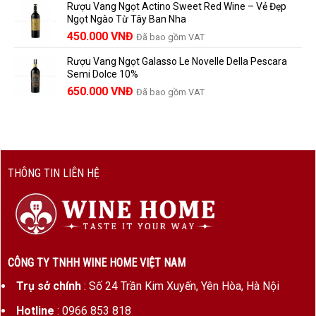
Rượu Vang Ngọt Actino Sweet Red Wine – Vẻ Đẹp
là:
tại
Ngọt Ngào Từ Tây Ban Nha
1.529.000 VNĐ.
là:
450.000
VNĐ
Đã bao gồm VAT
1.390.000 VNĐ.
Rượu Vang Ngọt Galasso Le Novelle Della Pescara
Semi Dolce 10%
650.000
VNĐ
Đã bao gồm VAT
THÔNG TIN LIÊN HỆ
CÔNG TY TNHH WINE HOME VIỆT NAM
Trụ sở chính
: Số 24 Trần Kim Xuyến, Yên Hòa, Hà Nội
Hotline
: 0966 853 818