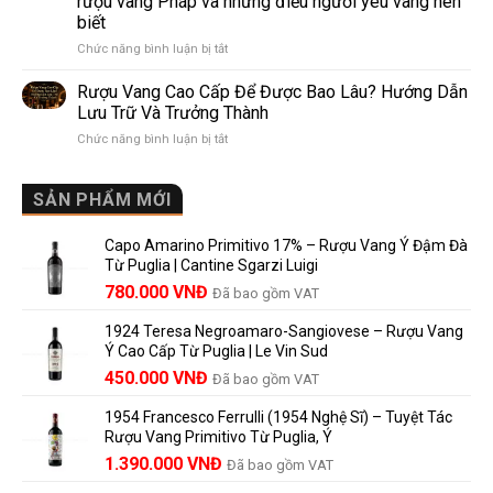
rượu vang Pháp và những điều người yêu vang nên
de
10
biết
Pomerol:
Điểm
ở
Chức năng bình luận bị tắt
Điểm
So
Mis
giống,
Sánh
en
khác
Dễ
Rượu Vang Cao Cấp Để Được Bao Lâu? Hướng Dẫn
Bouteille
nhau
Hiểu
Lưu Trữ Và Trưởng Thành
au
và
Cho
ở
Chức năng bình luận bị tắt
Château
vì
Người
Rượu
là
sao
Mới
Vang
gì?
Lalande
Cao
SẢN PHẨM MỚI
Ý
de
Cấp
nghĩa
Pomerol
Để
trên
là
Capo Amarino Primitivo 17% – Rượu Vang Ý Đậm Đà
Được
nhãn
lựa
Từ Puglia | Cantine Sgarzi Luigi
Bao
rượu
chọn
Giá
Giá
Lâu?
780.000
VNĐ
vang
Đã bao gồm VAT
đáng
Hướng
Pháp
gốc
hiện
giá?
Dẫn
và
1924 Teresa Negroamaro-Sangiovese – Rượu Vang
là:
tại
Lưu
những
Ý Cao Cấp Từ Puglia | Le Vin Sud
858.000 VNĐ.
là:
Trữ
điều
Giá
Giá
450.000
VNĐ
Đã bao gồm VAT
780.000 VNĐ.
Và
người
gốc
hiện
Trưởng
yêu
1954 Francesco Ferrulli (1954 Nghệ Sĩ) – Tuyệt Tác
Thành
là:
tại
vang
Rượu Vang Primitivo Từ Puglia, Ý
nên
495.000 VNĐ.
là:
Giá
Giá
biết
1.390.000
VNĐ
Đã bao gồm VAT
450.000 VNĐ.
gốc
hiện