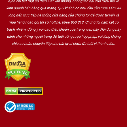
định chi tiết một số điều luật văn phòng, chống tác hại của rượu bia về
kinh doanh bán hàng qua mạng. Quý khách có nhu cầu cần mua sắm vui
lòng đến trực tiếp hệ thống cửa hàng của chúng tôi để được tư vấn và
mua hàng hoặc gọi tới số hotline: 0966 853 818. Chúng tôi cam kết có
trách nhiệm, đồng ý với các điều khoản của trang web này. Nội dung này
dành cho những người trong độ tuổi uống rượu hợp pháp, vui lòng không
chia sẻ hoặc chuyển tiếp cho bất kỳ ai chưa đủ tuổi vị thành niên.