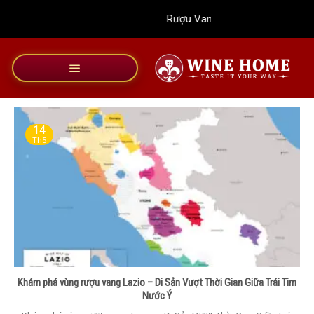
Bỏ
Rượu Vang Wine Home
qua
nội
dung
14
Th5
Khám phá vùng rượu vang Lazio – Di Sản Vượt Thời Gian Giữa Trái Tim
Nước Ý