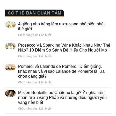
CÓ THỂ BẠN QUAN TÂM
4 giống nho trắng làm rượu vang phổ biến nhất
thế giới
ở
Chức năng bình luận bị tắt
4
giống
Prosecco Và Sparkling Wine Khác Nhau Như Thế
nho
Nào? 10 Điểm So Sánh Dễ Hiểu Cho Người Mới
trắng
ở
Chức năng bình luận bị tắt
làm
Prosecco
rượu
Và
vang
Pomerol và Lalande de Pomerol: Điểm giống,
Sparkling
phổ
khác nhau và vì sao Lalande de Pomerol là lựa
Wine
biến
chọn đáng giá?
Khác
nhất
ở
Chức năng bình luận bị tắt
Nhau
thế
Pomerol
Như
giới
và
Thế
Mis en Bouteille au Château là gì? Ý nghĩa trên
Lalande
Nào?
nhãn rượu vang Pháp và những điều người yêu
de
10
vang nên biết
Pomerol:
Điểm
ở
Chức năng bình luận bị tắt
Điểm
So
Mis
giống,
Sánh