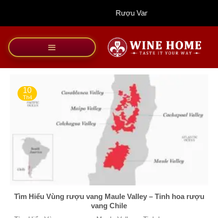
Bỏ
Rượu Vang Wine Home
qua
nội
dung
10
Th4
Tìm Hiểu Vùng rượu vang Maule Valley – Tinh hoa rượu
vang Chile