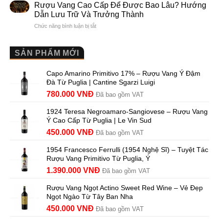
en
khác
Dễ
Rượu Vang Cao Cấp Để Được Bao Lâu? Hướng
Bouteille
nhau
Hiểu
Dẫn Lưu Trữ Và Trưởng Thành
au
và
Cho
ở
Chức năng bình luận bị tắt
Château
vì
Người
Rượu
là
sao
Mới
Vang
gì?
Lalande
Cao
SẢN PHẨM MỚI
Ý
de
Cấp
nghĩa
Pomerol
Để
trên
là
Capo Amarino Primitivo 17% – Rượu Vang Ý Đậm
Được
nhãn
lựa
Đà Từ Puglia | Cantine Sgarzi Luigi
Bao
rượu
chọn
Lâu?
Giá
Giá
780.000
VNĐ
vang
đáng
Đã bao gồm VAT
Hướng
Pháp
giá?
gốc
hiện
Dẫn
và
1924 Teresa Negroamaro-Sangiovese – Rượu Vang
là:
tại
Lưu
những
Ý Cao Cấp Từ Puglia | Le Vin Sud
858.000 VNĐ.
là:
Trữ
điều
Giá
Giá
450.000
VNĐ
Đã bao gồm VAT
780.000 VNĐ.
Và
người
gốc
hiện
Trưởng
yêu
1954 Francesco Ferrulli (1954 Nghệ Sĩ) – Tuyệt Tác
Thành
là:
tại
vang
Rượu Vang Primitivo Từ Puglia, Ý
nên
495.000 VNĐ.
là:
biết
Giá
Giá
1.390.000
VNĐ
Đã bao gồm VAT
450.000 VNĐ.
gốc
hiện
Rượu Vang Ngọt Actino Sweet Red Wine – Vẻ Đẹp
là:
tại
Ngọt Ngào Từ Tây Ban Nha
1.529.000 VNĐ.
là:
450.000
VNĐ
Đã bao gồm VAT
1.390.000 VNĐ.