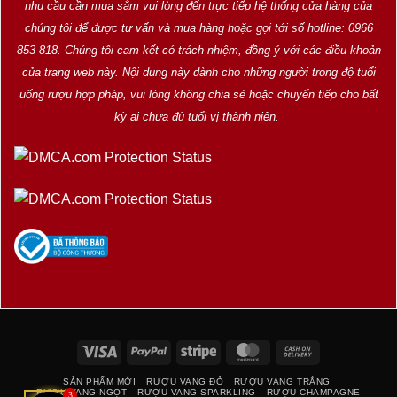
nhu cầu cần mua sắm vui lòng đến trực tiếp hệ thống cửa hàng của
chúng tôi để được tư vấn và mua hàng hoặc gọi tới số hotline: 0966
853 818. Chúng tôi cam kết có trách nhiệm, đồng ý với các điều khoản
của trang web này. Nội dung này dành cho những người trong độ tuổi
uống rượu hợp pháp, vui lòng không chia sẻ hoặc chuyển tiếp cho bất
kỳ ai chưa đủ tuổi vị thành niên.
Visa
PayPal
Stripe
MasterCard
Cash
On
SẢN PHẨM MỚI
RƯỢU VANG ĐỎ
RƯỢU VANG TRẮNG
Delivery
RƯỢU VANG NGỌT
RƯỢU VANG SPARKLING
RƯỢU CHAMPAGNE
3