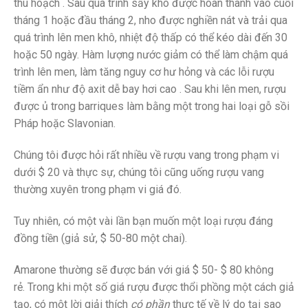
thu hoạch . Sau quá trình sấy khô được hoàn thành vào cuối
tháng 1 hoặc đầu tháng 2, nho được nghiền nát và trải qua
quá trình lên men khô, nhiệt độ thấp có thể kéo dài đến 30
hoặc 50 ngày. Hàm lượng nước giảm có thể làm chậm quá
trình lên men, làm tăng nguy cơ hư hỏng và các lỗi rượu
tiềm ẩn như độ axit dễ bay hơi cao . Sau khi lên men, rượu
được ủ trong barriques làm bằng một trong hai loại gỗ sồi
Pháp hoặc Slavonian.
Chúng tôi được hỏi rất nhiều về rượu vang trong phạm vi
dưới $ 20 và thực sự, chúng tôi cũng uống rượu vang
thường xuyên trong phạm vi giá đó.
Tuy nhiên, có một vài lần bạn muốn một loại rượu đáng
đồng tiền (giả sử, $ 50-80 một chai).
Amarone thường sẽ được bán với giá $ 50- $ 80 không
rẻ. Trong khi một số giá rượu được thổi phồng một cách giả
tạo, có một lời giải thích
có phần
thực tế về lý do tại sao