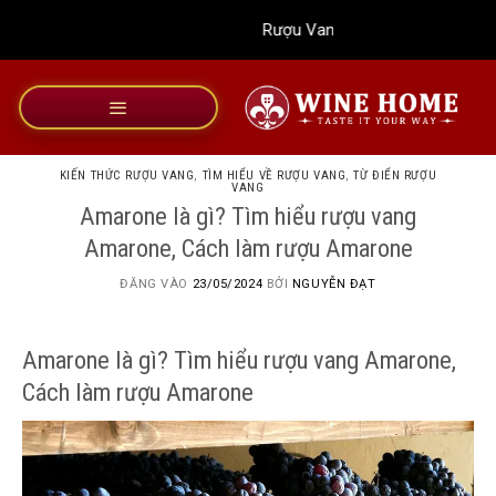
Bỏ
Rượu Vang Wine Home
qua
nội
dung
KIẾN THỨC RƯỢU VANG
,
TÌM HIỂU VỀ RƯỢU VANG
,
TỪ ĐIỂN RƯỢU
VANG
Amarone là gì? Tìm hiểu rượu vang
Amarone, Cách làm rượu Amarone
ĐĂNG VÀO
23/05/2024
BỞI
NGUYỄN ĐẠT
Amarone là gì? Tìm hiểu rượu vang Amarone,
Cách làm rượu Amarone