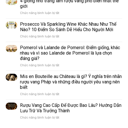
4 giống nho trắng làm rượu vang phổ biến nhất thế
giới
ở
Chức năng bình luận bị tắt
4
giống
Prosecco Và Sparkling Wine Khác Nhau Như Thế
nho
Nào? 10 Điểm So Sánh Dễ Hiểu Cho Người Mới
trắng
ở
Chức năng bình luận bị tắt
làm
Prosecco
rượu
Và
Pomerol và Lalande de Pomerol: Điểm giống, khác
vang
Sparkling
phổ
nhau và vì sao Lalande de Pomerol là lựa chọn
Wine
biến
đáng giá?
Khác
nhất
ở
Chức năng bình luận bị tắt
Nhau
thế
Pomerol
Như
giới
và
Thế
Mis en Bouteille au Château là gì? Ý nghĩa trên nhãn
Lalande
Nào?
rượu vang Pháp và những điều người yêu vang nên
de
10
biết
Pomerol:
Điểm
ở
Chức năng bình luận bị tắt
Điểm
So
Mis
giống,
Sánh
en
khác
Dễ
Rượu Vang Cao Cấp Để Được Bao Lâu? Hướng Dẫn
Bouteille
nhau
Hiểu
Lưu Trữ Và Trưởng Thành
au
và
Cho
ở
Chức năng bình luận bị tắt
Château
vì
Người
Rượu
là
sao
Mới
Vang
gì?