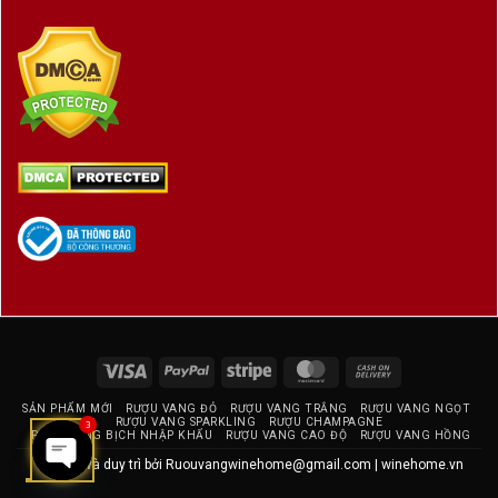
Visa
PayPal
Stripe
MasterCard
Cash
On
SẢN PHẨM MỚI
RƯỢU VANG ĐỎ
RƯỢU VANG TRẮNG
RƯỢU VANG NGỌT
Delivery
RƯỢU VANG SPARKLING
RƯỢU CHAMPAGNE
3
RƯỢU VANG BỊCH NHẬP KHẨU
RƯỢU VANG CAO ĐỘ
RƯỢU VANG HỒNG
Thiết kế và duy trì bởi
Ruouvangwinehome@gmail.com
|
winehome.vn