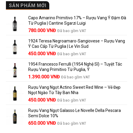
Lalande
Cao
SẢN PHẨM MỚI
Ý
de
Cấp
nghĩa
Pomerol
Để
trên
là
Capo Amarino Primitivo 17% – Rượu Vang Ý Đậm Đà
Được
nhãn
lựa
Từ Puglia | Cantine Sgarzi Luigi
Bao
rượu
chọn
Giá
Giá
Lâu?
780.000
VNĐ
vang
Đã bao gồm VAT
đáng
Hướng
Pháp
gốc
hiện
giá?
Dẫn
và
1924 Teresa Negroamaro-Sangiovese – Rượu Vang
là:
tại
Lưu
những
Ý Cao Cấp Từ Puglia | Le Vin Sud
858.000 VNĐ.
là:
Trữ
điều
Giá
Giá
450.000
VNĐ
Đã bao gồm VAT
780.000 VNĐ.
Và
người
gốc
hiện
Trưởng
yêu
1954 Francesco Ferrulli (1954 Nghệ Sĩ) – Tuyệt Tác
Thành
là:
tại
vang
Rượu Vang Primitivo Từ Puglia, Ý
nên
495.000 VNĐ.
là:
Giá
Giá
biết
1.390.000
VNĐ
Đã bao gồm VAT
450.000 VNĐ.
gốc
hiện
Rượu Vang Ngọt Actino Sweet Red Wine – Vẻ Đẹp
là:
tại
Ngọt Ngào Từ Tây Ban Nha
1.529.000 VNĐ.
là:
450.000
VNĐ
Đã bao gồm VAT
1.390.000 VNĐ.
Rượu Vang Ngọt Galasso Le Novelle Della Pescara
Semi Dolce 10%
650.000
VNĐ
Đã bao gồm VAT