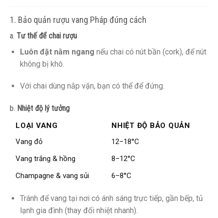
1. Bảo quản rượu vang Pháp đúng cách
a.
Tư thế để chai rượu
Luôn đặt nằm ngang
nếu chai có nút bần (cork), để nút
không bị khô.
Với chai dùng nắp vặn, bạn có thể để đứng.
b.
Nhiệt độ lý tưởng
LOẠI VANG
NHIỆT ĐỘ BẢO QUẢN
Vang đỏ
12–18°C
Vang trắng & hồng
8–12°C
Champagne & vang sủi
6–8°C
Tránh để vang tại nơi có ánh sáng trực tiếp, gần bếp, tủ
lạnh gia đình (thay đổi nhiệt nhanh).