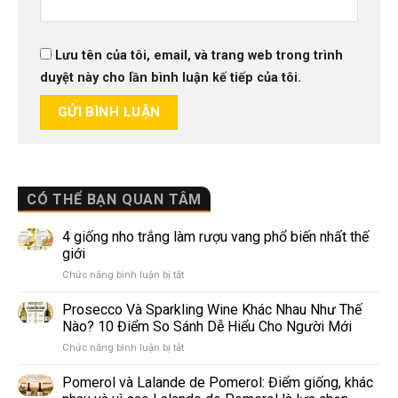
Lưu tên của tôi, email, và trang web trong trình
duyệt này cho lần bình luận kế tiếp của tôi.
CÓ THỂ BẠN QUAN TÂM
4 giống nho trắng làm rượu vang phổ biến nhất thế
giới
ở
Chức năng bình luận bị tắt
4
giống
Prosecco Và Sparkling Wine Khác Nhau Như Thế
nho
Nào? 10 Điểm So Sánh Dễ Hiểu Cho Người Mới
trắng
ở
Chức năng bình luận bị tắt
làm
Prosecco
rượu
Và
Pomerol và Lalande de Pomerol: Điểm giống, khác
vang
Sparkling
phổ