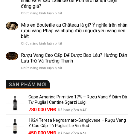
nhau và vì sao Lalande de Pomerol là lựa chọn
Wine
biến
đáng giá?
Khác
nhất
ở
Chức năng bình luận bị tắt
Nhau
thế
Pomerol
Như
giới
và
Thế
Mis en Bouteille au Château là gì? Ý nghĩa trên nhãn
Lalande
Nào?
rượu vang Pháp và những điều người yêu vang nên
de
10
biết
Pomerol:
Điểm
ở
Chức năng bình luận bị tắt
Điểm
So
Mis
giống,
Sánh
en
khác
Dễ
Rượu Vang Cao Cấp Để Được Bao Lâu? Hướng Dẫn
Bouteille
nhau
Hiểu
Lưu Trữ Và Trưởng Thành
au
và
Cho
ở
Chức năng bình luận bị tắt
Château
vì
Người
Rượu
là
sao
Mới
Vang
gì?
Lalande
Cao
SẢN PHẨM MỚI
Ý
de
Cấp
nghĩa
Pomerol
Để
trên
là
Capo Amarino Primitivo 17% – Rượu Vang Ý Đậm Đà
Được
nhãn
lựa
Từ Puglia | Cantine Sgarzi Luigi
Bao
rượu
chọn
Giá
Giá
Lâu?
780.000
VNĐ
vang
Đã bao gồm VAT
đáng
Hướng
Pháp
gốc
hiện
giá?
Dẫn
và
1924 Teresa Negroamaro-Sangiovese – Rượu Vang
là:
tại
Lưu
những
Ý Cao Cấp Từ Puglia | Le Vin Sud
858.000 VNĐ.
là:
Trữ
điều
Giá
Giá
450.000
VNĐ
Đã bao gồm VAT
Và