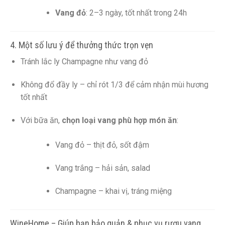
Vang đỏ
: 2–3 ngày, tốt nhất trong 24h
4. Một số lưu ý để thưởng thức trọn vẹn
Tránh lắc ly Champagne như vang đỏ
Không đổ đầy ly – chỉ rót 1/3 để cảm nhận mùi hương
tốt nhất
Với bữa ăn,
chọn loại vang phù hợp món ăn
:
Vang đỏ – thịt đỏ, sốt đậm
Vang trắng – hải sản, salad
Champagne – khai vị, tráng miệng
WineHome – Giúp bạn bảo quản & phục vụ rượu vang