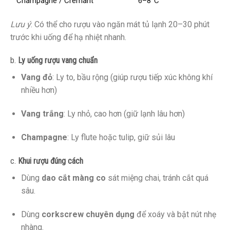
Champagne / Crémant
6–8°C
Lưu ý
: Có thể cho rượu vào ngăn mát tủ lạnh 20–30 phút
trước khi uống để hạ nhiệt nhanh.
b.
Ly uống rượu vang chuẩn
Vang đỏ
: Ly to, bầu rộng (giúp rượu tiếp xúc không khí
nhiều hơn)
Vang trắng
: Ly nhỏ, cao hơn (giữ lạnh lâu hơn)
Champagne
: Ly flute hoặc tulip, giữ sủi lâu
c.
Khui rượu đúng cách
Dùng
dao cắt màng co
sát miệng chai, tránh cắt quá
sâu.
Dùng
corkscrew chuyên dụng
để xoáy và bật nút nhẹ
nhàng.