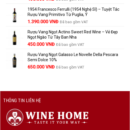
780.000 VNĐ.
người
gốc
hiện
Trưởng
yêu
1954 Francesco Ferrulli (1954 Nghệ Sĩ) – Tuyệt Tác
Thành
là:
tại
vang
Rượu Vang Primitivo Từ Puglia, Ý
nên
495.000 VNĐ.
là:
Giá
Giá
biết
1.390.000
VNĐ
Đã bao gồm VAT
450.000 VNĐ.
gốc
hiện
Rượu Vang Ngọt Actino Sweet Red Wine – Vẻ Đẹp
là:
tại
Ngọt Ngào Từ Tây Ban Nha
1.529.000 VNĐ.
là:
450.000
VNĐ
Đã bao gồm VAT
1.390.000 VNĐ.
Rượu Vang Ngọt Galasso Le Novelle Della Pescara
Semi Dolce 10%
650.000
VNĐ
Đã bao gồm VAT
THÔNG TIN LIÊN HỆ