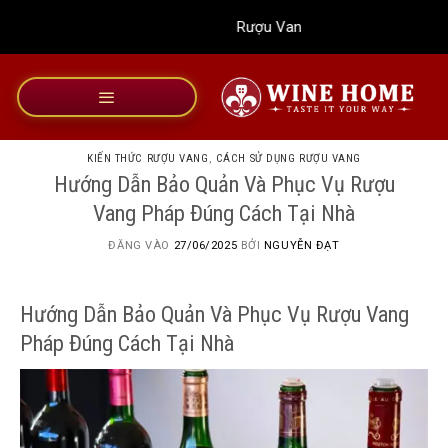
Bỏ
Rượu Vang Wine Home
qua
nội
dung
KIẾN THỨC RƯỢU VANG
,
CÁCH SỬ DỤNG RƯỢU VANG
Hướng Dẫn Bảo Quản Và Phục Vụ Rượu
Vang Pháp Đúng Cách Tại Nhà
ĐĂNG VÀO
27/06/2025
BỞI
NGUYỄN ĐẠT
Hướng Dẫn Bảo Quản Và Phục Vụ Rượu Vang
Pháp Đúng Cách Tại Nhà