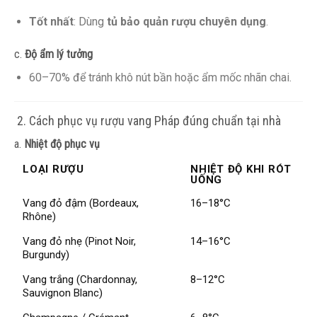
Tốt nhất
: Dùng
tủ bảo quản rượu chuyên dụng
.
c.
Độ ẩm lý tưởng
60–70% để tránh khô nút bần hoặc ẩm mốc nhãn chai.
️ 2. Cách phục vụ rượu vang Pháp đúng chuẩn tại nhà
a.
Nhiệt độ phục vụ
LOẠI RƯỢU
NHIỆT ĐỘ KHI RÓT
UỐNG
Vang đỏ đậm (Bordeaux,
16–18°C
Rhône)
Vang đỏ nhẹ (Pinot Noir,
14–16°C
Burgundy)
Vang trắng (Chardonnay,
8–12°C
Sauvignon Blanc)