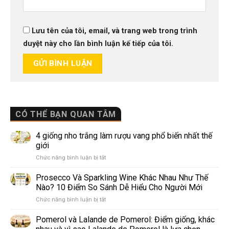
Lưu tên của tôi, email, và trang web trong trình
duyệt này cho lần bình luận kế tiếp của tôi.
CÓ THỂ BẠN QUAN TÂM
4 giống nho trắng làm rượu vang phổ biến nhất thế
giới
ở
Chức năng bình luận bị tắt
4
giống
Prosecco Và Sparkling Wine Khác Nhau Như Thế
nho
Nào? 10 Điểm So Sánh Dễ Hiểu Cho Người Mới
trắng
ở
Chức năng bình luận bị tắt
làm
Prosecco
rượu
Và
Pomerol và Lalande de Pomerol: Điểm giống, khác
vang
Sparkling
phổ