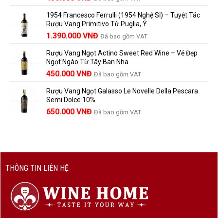
780.000 VNĐ.
người
gốc
hiện
Trưởng
yêu
1954 Francesco Ferrulli (1954 Nghệ Sĩ) – Tuyệt Tác
Thành
là:
tại
vang
Rượu Vang Primitivo Từ Puglia, Ý
nên
495.000 VNĐ.
là:
Giá
Giá
biết
1.390.000
VNĐ
Đã bao gồm VAT
450.000 VNĐ.
gốc
hiện
Rượu Vang Ngọt Actino Sweet Red Wine – Vẻ Đẹp
là:
tại
Ngọt Ngào Từ Tây Ban Nha
1.529.000 VNĐ.
là:
450.000
VNĐ
Đã bao gồm VAT
1.390.000 VNĐ.
Rượu Vang Ngọt Galasso Le Novelle Della Pescara
Semi Dolce 10%
650.000
VNĐ
Đã bao gồm VAT
THÔNG TIN LIÊN HỆ