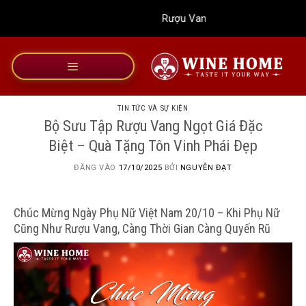
Bỏ
Rượu Vang Wine Home
qua
nội
dung
TIN TỨC VÀ SỰ KIỆN
Bộ Sưu Tập Rượu Vang Ngọt Giá Đặc
Biệt – Quà Tặng Tôn Vinh Phái Đẹp
ĐĂNG VÀO
17/10/2025
BỞI
NGUYỄN ĐẠT
Chúc Mừng Ngày Phụ Nữ Việt Nam 20/10 – Khi Phụ Nữ
Cũng Như Rượu Vang, Càng Thời Gian Càng Quyến Rũ