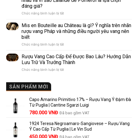
nhau và vì sao Lalande de Pomerol là lựa chọn
Wine
biến
đáng giá?
Khác
nhất
ở
Chức năng bình luận bị tắt
Nhau
thế
Pomerol
Như
giới
và
Thế
Mis en Bouteille au Château là gì? Ý nghĩa trên nhãn
Lalande
Nào?
rượu vang Pháp và những điều người yêu vang nên
de
10
biết
Pomerol:
Điểm
ở
Chức năng bình luận bị tắt
Điểm
So
Mis
giống,
Sánh
en
khác
Dễ
Rượu Vang Cao Cấp Để Được Bao Lâu? Hướng Dẫn
Bouteille
nhau
Hiểu
Lưu Trữ Và Trưởng Thành
au
và
Cho
ở
Chức năng bình luận bị tắt
Château
vì
Người
Rượu
là
sao
Mới
Vang
gì?
Lalande
Cao
SẢN PHẨM MỚI
Ý
de
Cấp
nghĩa
Pomerol
Để
trên
là
Capo Amarino Primitivo 17% – Rượu Vang Ý Đậm Đà
Được
nhãn
lựa
Từ Puglia | Cantine Sgarzi Luigi
Bao
rượu
chọn
Giá
Giá
Lâu?
780.000
VNĐ
vang
Đã bao gồm VAT
đáng
Hướng
Pháp
gốc
hiện
giá?
Dẫn
và
1924 Teresa Negroamaro-Sangiovese – Rượu Vang
là:
tại
Lưu
những
Ý Cao Cấp Từ Puglia | Le Vin Sud
858.000 VNĐ.
là:
Trữ
điều
Giá
Giá
450.000
VNĐ
Đã bao gồm VAT
Và