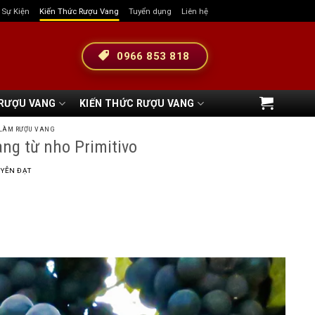
& Sự Kiện
Kiến Thức Rượu Vang
Tuyển dụng
Liên hệ
0966 853 818
 RƯỢU VANG
KIẾN THỨC RƯỢU VANG
LÀM RƯỢU VANG
ang từ nho Primitivo
YỄN ĐẠT