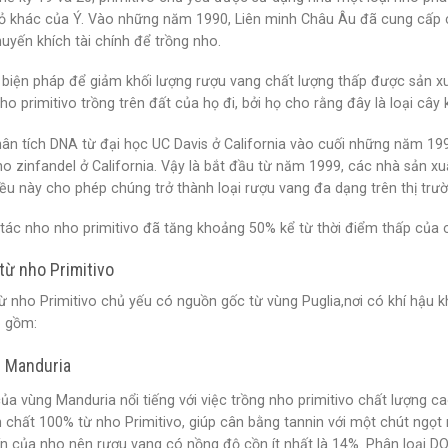
ỏ khác của Ý. Vào những năm 1990, Liên minh Châu Âu đã cung cấp ch
uyến khích tài chính để trồng nho.
biện pháp để giảm khối lượng rượu vang chất lượng thấp được sản xuấ
o primitivo trồng trên đất của họ đi, bởi họ cho rằng đây là loại câ
hân tích DNA từ đại học UC Davis ở California vào cuối những năm 19
ho zinfandel ở California. Vậy là bắt đầu từ năm 1999, các nhà sản x
iều này cho phép chúng trở thành loại rượu vang đa dạng trên thị trư
tác nho nho primitivo đã tăng khoảng 50% kể từ thời điểm thấp của
từ nho Primitivo
ừ nho Primitivo chủ yếu có nguồn gốc từ vùng Puglia,nơi có khí hậu 
o gồm:
i Manduria
ủa vùng Manduria nổi tiếng với việc trồng nho primitivo chất lượng 
chất 100% từ nho Primitivo, giúp cân bằng tannin với một chút ngọt 
ín của nho nên rượu vang có nồng độ cồn ít nhất là 14%. Phân loại D