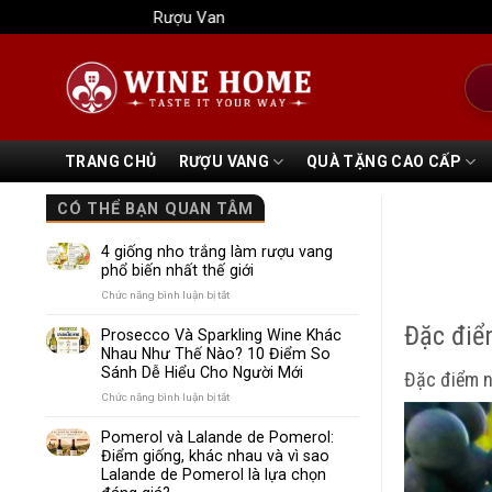
Bỏ
Rượu Vang Wine Home
qua
nội
Tìm
dung
kiếm
TRANG CHỦ
RƯỢU VANG
QUÀ TẶNG CAO CẤP
CÓ THỂ BẠN QUAN TÂM
4 giống nho trắng làm rượu vang
phổ biến nhất thế giới
ở
Chức năng bình luận bị tắt
4
Đặc điể
giống
Prosecco Và Sparkling Wine Khác
nho
Nhau Như Thế Nào? 10 Điểm So
trắng
Sánh Dễ Hiểu Cho Người Mới
Đặc điểm n
làm
rượu
ở
Chức năng bình luận bị tắt
vang
Prosecco
phổ
Và
Pomerol và Lalande de Pomerol:
biến
Sparkling
Điểm giống, khác nhau và vì sao
nhất
Wine
Lalande de Pomerol là lựa chọn
thế
Khác
giới