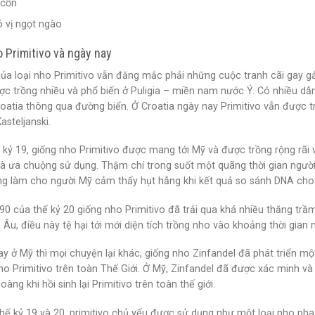
 cồn
ó vị ngọt ngào
 Primitivo và ngày nay
a loại nho Primitivo vẫn đăng mắc phải những cuộc tranh cãi gay gắt 
ược trồng nhiều và phổ biến ở Puligia – miền nam nước Ý. Có nhiều d
roatia thông qua đường biển. Ở Croatia ngày nay Primitivo vẫn được 
asteljanski.
kỷ 19, giống nho Primitivo được mang tới Mỹ và được trồng rộng rãi v
à ưa chuộng sử dụng. Thậm chí trong suốt một quãng thời gian người
g làm cho người Mỹ cảm thấy hụt hẫng khi kết quả so sánh DNA cho th
0 của thế kỷ 20 giống nho Primitivo đã trải qua khá nhiều thăng tr
Âu, điều này tệ hại tới mới diện tích trồng nho vào khoảng thời gian
y ở Mỹ thì mọi chuyện lại khác, giống nho Zinfandel đã phát triển 
nho Primitivo trên toàn Thế Giới. Ở Mỹ, Zinfandel đã được xác minh
oàng khi hồi sinh lại Primitivo trên toàn thế giới.
thế kỷ 19 và 20, primitivo chủ yếu được sử dụng như một loại nho p