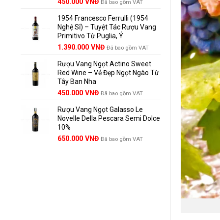
Giá
Giá
450.000
VNĐ
Đã bao gồm VAT
gốc
hiện
1954 Francesco Ferrulli (1954
là:
tại
Nghệ Sĩ) – Tuyệt Tác Rượu Vang
495.000 VNĐ.
là:
Primitivo Từ Puglia, Ý
450.000 VNĐ.
Giá
Giá
1.390.000
VNĐ
Đã bao gồm VAT
gốc
hiện
Rượu Vang Ngọt Actino Sweet
là:
tại
Red Wine – Vẻ Đẹp Ngọt Ngào Từ
1.529.000 VNĐ.
là:
Tây Ban Nha
1.390.000 VNĐ.
450.000
VNĐ
Đã bao gồm VAT
Rượu Vang Ngọt Galasso Le
Novelle Della Pescara Semi Dolce
10%
650.000
VNĐ
Đã bao gồm VAT