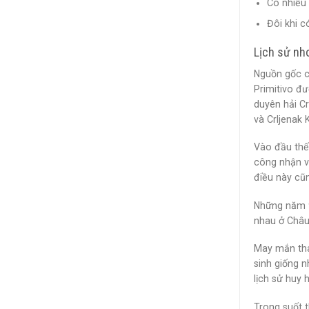
Có nhiều
Đôi khi c
Lịch sử nho
Nguồn gốc củ
Primitivo đ
duyên hải C
và Crljenak K
Vào đầu thế 
công nhận v
điều này cũn
Những năm 9
nhau ở Châu 
May mắn tha
sinh giống 
lịch sử huy h
Trong suốt 