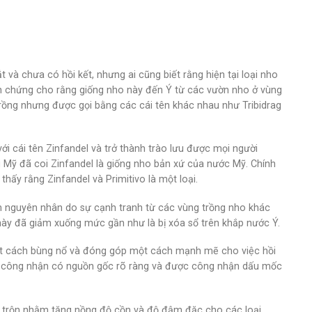
và chưa có hồi kết, nhưng ai cũng biết rằng hiện tại loại nho
ẫn chứng cho rằng giống nho này đến Ý từ các vườn nho ở vùng
trồng nhưng được gọi bằng các cái tên khác nhau như Tribidrag
ới cái tên Zinfandel và trở thành trào lưu được mọi người
 Mỹ đã coi Zinfandel là giống nho bản xứ của nước Mỹ. Chính
ấy rằng Zinfandel và Primitivo là một loại.
ầm nguyên nhân do sự cạnh tranh từ các vùng trồng nho khác
 này đã giảm xuống mức gần như là bị xóa sổ trên khắp nước Ý.
một cách bùng nổ và đóng góp một cách mạnh mẽ cho việc hồi
 và công nhận có nguồn gốc rõ ràng và được công nhận dấu mốc
ha trộn nhằm tăng nồng độ cồn và độ đậm đặc cho các loại