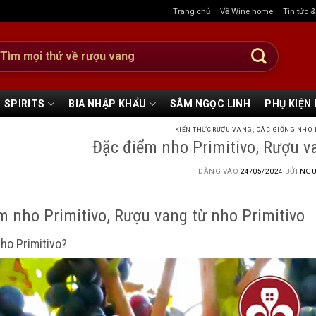
Trang chủ
Về Wine home
Tin tức 
:
SPIRITS
BIA NHẬP KHẨU
SÂM NGỌC LINH
PHỤ KIỆN
KIẾN THỨC RƯỢU VANG
,
CÁC GIỐNG NHO 
Đặc điểm nho Primitivo, Rượu v
ĐĂNG VÀO
24/05/2024
BỞI
NGU
m nho Primitivo, Rượu vang từ nho Primitivo
ho Primitivo?