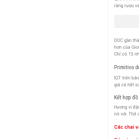
rằng rượu v
DOC gần thà
hơn của Gioi
Chỉ có 15 nh
Primitivo d
IGT trên bá
giá cả hết s
Kết hợp đồ 
Hương vị đậm
nó với: Thịt
Các chai v