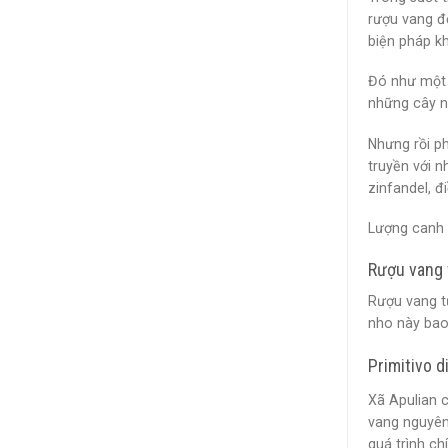
rượu vang đ
biện pháp kh
Đó như một 
những cây nh
Nhưng rồi p
truyền với n
zinfandel, đ
Lượng canh 
Rượu vang 
Rượu vang t
nho này ba
Primitivo d
Xã Apulian c
vang nguyên 
quá trình ch