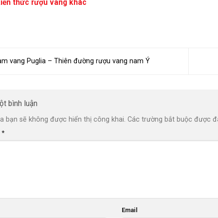
iến thức rượu vang khác
àm vang Puglia – Thiên đường rượu vang nam Ý
ột bình luận
a bạn sẽ không được hiển thị công khai.
Các trường bắt buộc được 
n
*
Email