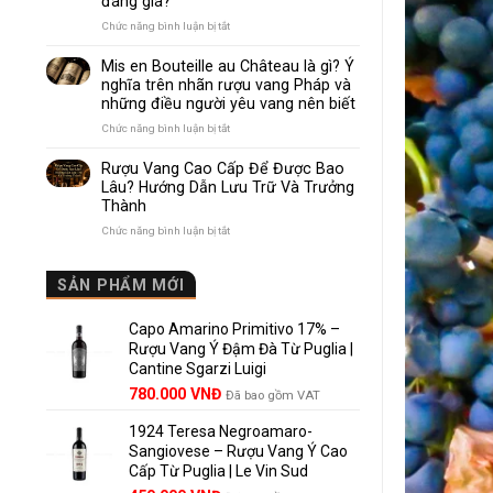
đáng giá?
Nhau
Như
ở
Chức năng bình luận bị tắt
Thế
Pomerol
Nào?
và
Mis en Bouteille au Château là gì? Ý
10
Lalande
nghĩa trên nhãn rượu vang Pháp và
Điểm
de
những điều người yêu vang nên biết
So
Pomerol:
Sánh
Điểm
ở
Chức năng bình luận bị tắt
Dễ
giống,
Mis
Hiểu
khác
en
Rượu Vang Cao Cấp Để Được Bao
Cho
nhau
Bouteille
Lâu? Hướng Dẫn Lưu Trữ Và Trưởng
Người
và
au
Mới
Thành
vì
Château
sao
là
ở
Chức năng bình luận bị tắt
Lalande
gì?
Rượu
de
Ý
Vang
Pomerol
nghĩa
Cao
SẢN PHẨM MỚI
là
trên
Cấp
lựa
nhãn
Để
chọn
rượu
Capo Amarino Primitivo 17% –
Được
đáng
vang
Bao
Rượu Vang Ý Đậm Đà Từ Puglia |
giá?
Pháp
Lâu?
Cantine Sgarzi Luigi
và
Hướng
Giá
Giá
những
780.000
VNĐ
Đã bao gồm VAT
Dẫn
điều
gốc
hiện
Lưu
người
Trữ
1924 Teresa Negroamaro-
là:
tại
yêu
Và
Sangiovese – Rượu Vang Ý Cao
858.000 VNĐ.
là:
vang
Trưởng
Cấp Từ Puglia | Le Vin Sud
780.000 VNĐ.
nên
Thành
biết