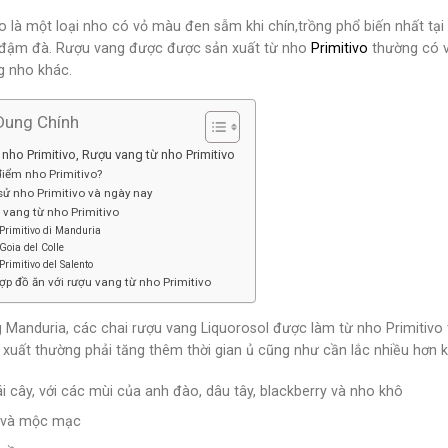
vo là một loại nho có vỏ màu đen sẫm khi chín,trồng phổ biến nhất t
 đậm đà. Rượu vang được được sản xuất từ nho
Primitivo
thường có v
g nho khác.
Dung Chính
nho Primitivo, Rượu vang từ nho Primitivo
iểm nho Primitivo?
sử nho Primitivo và ngày nay
vang từ nho Primitivo
Primitivo di Manduria
Goia del Colle
Primitivo del Salento
ợp đồ ăn với rượu vang từ nho Primitivo
g Manduria, các chai rượu vang Liquorosol được làm từ nho Primitivo
xuất thường phải tăng thêm thời gian ủ cũng như cần lắc nhiều hơn k
i cây, với các mùi của anh đào, dâu tây, blackberry và nho khô
 và mộc mạc