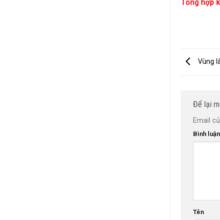
Tổng hợp k
Vùng l
Để lại m
Email củ
Bình luậ
Tên