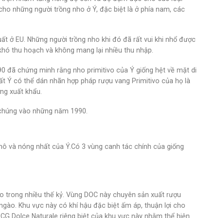
o những người trồng nho ở Ý, đặc biệt là ở phía nam, các
t ở EU. Những người trồng nho khi đó đã rất vui khi nhổ được
y khó thu hoạch và không mang lại nhiều thu nhập.
90 đã chứng minh rằng nho primitivo của Ý giống hệt về mặt di
uất Ý có thể dán nhãn hợp pháp rượu vang Primitivo của họ là
ờng xuất khẩu.
 chúng vào những năm 1990.
khô và nóng nhất của Ý.Có 3 vùng canh tác chính của giống
cao trong nhiều thế kỷ. Vùng DOC này chuyên sản xuất rượu
ngào. Khu vực này có khí hậu đặc biệt ấm áp, thuận lợi cho
OCG Dolce Naturale riêng biệt của khu vực này nhằm thể hiện