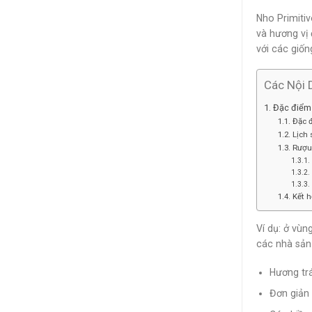
Nho Primiti
và hương vị
với các giốn
Các Nội 
Đặc điểm 
Đặc đ
Lịch 
Rượu 
Kết h
Ví dụ: ở vùn
các nhà sản 
Hương trá
Đơn giản