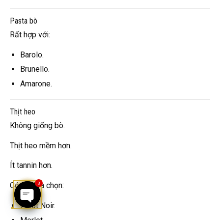
Pasta bò
Rất hợp với:
Barolo.
Brunello.
Amarone.
Thịt heo
Không giống bò.
Thịt heo mềm hơn.
Ít tannin hơn.
3
Có thể lựa chọn:
Pinot Noir.
OPEN