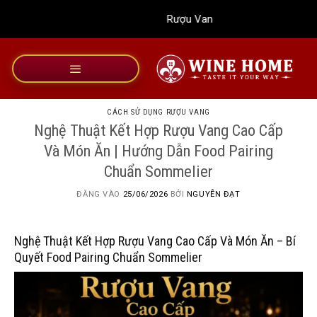
Bỏ
Rượu Vang Wine Home
qua
nội
dung
CÁCH SỬ DỤNG RƯỢU VANG
Nghệ Thuật Kết Hợp Rượu Vang Cao Cấp
Và Món Ăn | Hướng Dẫn Food Pairing
Chuẩn Sommelier
ĐĂNG VÀO
25/06/2026
BỞI
NGUYỄN ĐẠT
Nghệ Thuật Kết Hợp Rượu Vang Cao Cấp Và Món Ăn – Bí
Quyết Food Pairing Chuẩn Sommelier