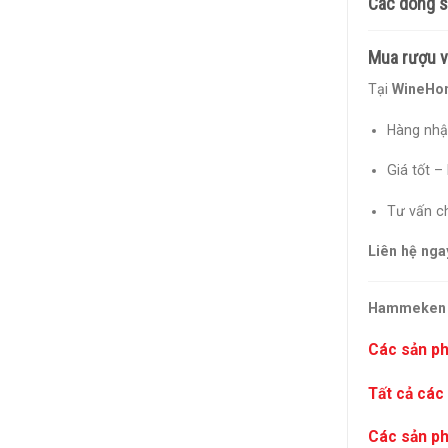
Các dòng 
Mua rượu 
Tại
WineHo
Hàng nhập
Giá tốt 
Tư vấn ch
Liên hệ nga
Hammeken Ce
Các sản p
Tất cả các
Các sản ph