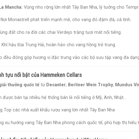
-La Mancha:
Vùng nho rộng lớn nhất Tây Ban Nha, lý tưởng cho Tempra
Nơi Monastrell phát triển mạnh mẽ, cho vang đỏ đậm đà, cá tính.
ng đất cho ra đời các chai Verdejo trắng tươi mát nổi tiếng.
:
Khí hậu Địa Trung Hải, hoàn hảo cho vang hồng trẻ trung.
o đều đóng góp hương vị đặc trưng vào các bộ sưu tập vang đa dạ
h tựu nổi bật của Hammeken Cellars
giải thưởng quốc tế
từ
Decanter
,
Berliner Wein Trophy
,
Mundus Vin
được bán tại nhiều hệ thống bán lẻ nổi tiếng ở Mỹ, Anh, Nhật…
g Top các nhà xuất khẩu rượu vang lớn nhất Tây Ban Nha
g xu hướng vang Tây Ban Nha phong cách quốc tế, phù hợp thị hiếu 