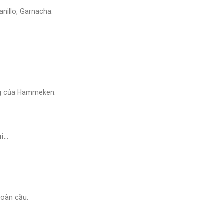
nillo, Garnacha.
ng của Hammeken.
i
…
toàn cầu.