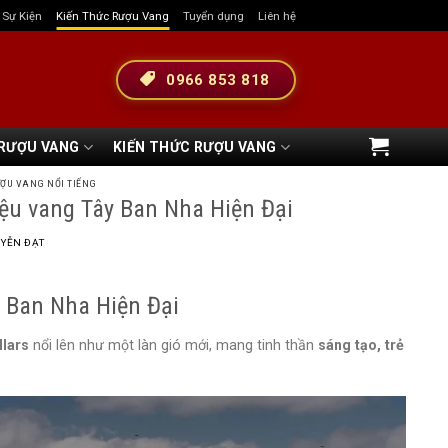
& Sự Kiện
Kiến Thức Rượu Vang
Tuyển dụng
Liên hệ
0966 853 818
 RƯỢU VANG
KIẾN THỨC RƯỢU VANG
ỢU VANG NỔI TIẾNG
u vang Tây Ban Nha Hiện Đại
YỄN ĐẠT
 Ban Nha Hiện Đại
lars
nổi lên như một làn gió mới, mang tinh thần
sáng tạo, trẻ