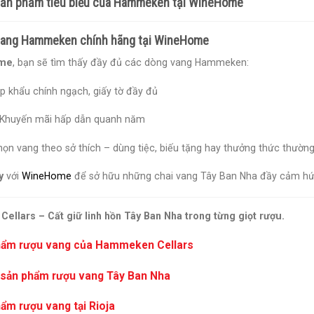
sản phẩm tiêu biểu của Hammeken tại WineHome
vang Hammeken chính hãng tại WineHome
me
, bạn sẽ tìm thấy đầy đủ các dòng vang Hammeken:
 khẩu chính ngạch, giấy tờ đầy đủ
– Khuyến mãi hấp dẫn quanh năm
ọn vang theo sở thích – dùng tiệc, biếu tặng hay thưởng thức thường
y
với
WineHome
để sở hữu những chai vang Tây Ban Nha đầy cảm hứ
llars – Cất giữ linh hồn Tây Ban Nha trong từng giọt rượu.
hẩm rượu vang của Hammeken Cellars
 sản phẩm rượu vang Tây Ban Nha
ẩm rượu vang tại Rioja