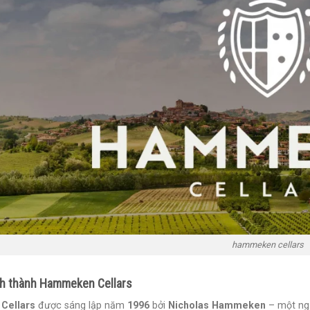
hammeken cellars
nh thành Hammeken Cellars
Cellars
được sáng lập năm
1996
bởi
Nicholas Hammeken
– một ng