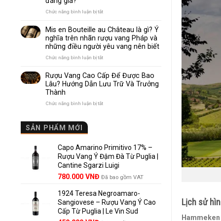
đáng giá?
Nhau
Như
ở
Chức năng bình luận bị tắt
Thế
Pomerol
Nào?
và
Mis en Bouteille au Château là gì? Ý
10
Lalande
nghĩa trên nhãn rượu vang Pháp và
Điểm
de
những điều người yêu vang nên biết
So
Pomerol:
Sánh
Điểm
ở
Chức năng bình luận bị tắt
Dễ
giống,
Mis
Hiểu
khác
en
Rượu Vang Cao Cấp Để Được Bao
Cho
nhau
Bouteille
Lâu? Hướng Dẫn Lưu Trữ Và Trưởng
Người
và
au
Mới
Thành
vì
Château
sao
là
ở
Chức năng bình luận bị tắt
Lalande
gì?
Rượu
de
Ý
Vang
Pomerol
nghĩa
Cao
SẢN PHẨM MỚI
là
trên
Cấp
lựa
nhãn
Để
chọn
rượu
Capo Amarino Primitivo 17% –
Được
đáng
vang
Bao
Rượu Vang Ý Đậm Đà Từ Puglia |
giá?
Pháp
Lâu?
Cantine Sgarzi Luigi
và
Hướng
Giá
Giá
những
780.000
VNĐ
Đã bao gồm VAT
Dẫn
điều
gốc
hiện
Lưu
người
Trữ
1924 Teresa Negroamaro-
là:
tại
yêu
Và
Lịch sử hì
Sangiovese – Rượu Vang Ý Cao
858.000 VNĐ.
là:
vang
Trưởng
Cấp Từ Puglia | Le Vin Sud
780.000 VNĐ.
nên
Thành
Hammeken 
biết