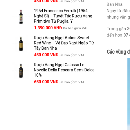
Giá
Giá
450.000
VNĐ
Đã bao gồm VAT
Ban Nha.
gốc
hiện
Ngay từ đầu
1954 Francesco Ferrulli (1954
là:
tại
Nghệ Sĩ) – Tuyệt Tác Rượu Vang
495.000 VNĐ.
là:
nhưng vẫn 
Primitivo Từ Puglia, Ý
450.000 VNĐ.
Giá
Giá
1.390.000
VNĐ
Đã bao gồm VAT
Trong gần 3
gốc
hiện
đến hơn
37 
Rượu Vang Ngọt Actino Sweet
là:
tại
Red Wine – Vẻ Đẹp Ngọt Ngào Từ
1.529.000 VNĐ.
là:
Tây Ban Nha
1.390.000 VNĐ.
Các vùng đ
450.000
VNĐ
Đã bao gồm VAT
Rượu Vang Ngọt Galasso Le
Novelle Della Pescara Semi Dolce
10%
650.000
VNĐ
Đã bao gồm VAT