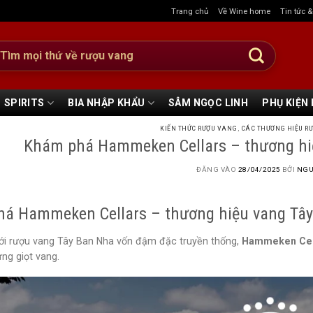
Trang chủ
Về Wine home
Tin tức 
:
SPIRITS
BIA NHẬP KHẨU
SÂM NGỌC LINH
PHỤ KIỆN
KIẾN THỨC RƯỢU VANG
,
CÁC THƯƠNG HIỆU RƯ
Khám phá Hammeken Cellars – thương hiệ
ĐĂNG VÀO
28/04/2025
BỞI
NGU
á Hammeken Cellars – thương hiệu vang Tây
iới rượu vang Tây Ban Nha vốn đậm đặc truyền thống,
Hammeken Cel
ng giọt vang.