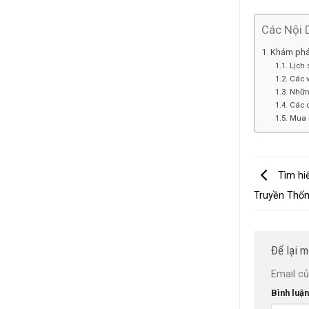
Các Nội 
Khám phá 
Lịch
Các 
Nhữn
Các 
Mua 
Tìm hiể
Truyền Thốn
Để lại m
Email củ
Bình luậ