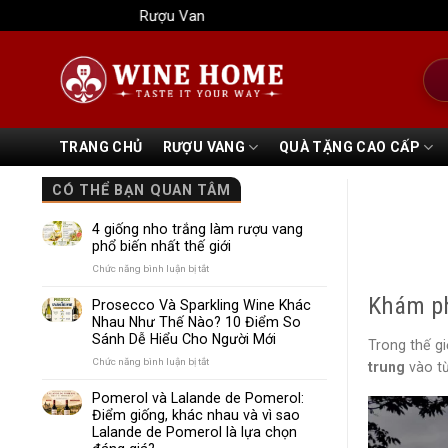
Bỏ
Rượu Vang Wine Home
qua
nội
Tìm
dung
kiếm
TRANG CHỦ
RƯỢU VANG
QUÀ TẶNG CAO CẤP
CÓ THỂ BẠN QUAN TÂM
4 giống nho trắng làm rượu vang
phổ biến nhất thế giới
ở
Chức năng bình luận bị tắt
4
Khám ph
giống
Prosecco Và Sparkling Wine Khác
nho
Nhau Như Thế Nào? 10 Điểm So
trắng
Sánh Dễ Hiểu Cho Người Mới
Trong thế g
làm
rượu
ở
Chức năng bình luận bị tắt
trung
vào từ
vang
Prosecco
phổ
Và
Pomerol và Lalande de Pomerol:
biến
Sparkling
Điểm giống, khác nhau và vì sao
nhất
Wine
Lalande de Pomerol là lựa chọn
thế
Khác
giới