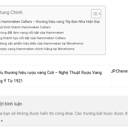
Dung Chính
Hammeken Cellars – thương hiệu vang Tây Ban Nha Hiện Đại
 sử hình thành Hammeken Cellars
vùng đất làm vang nổi bật của Hammeken
g thành tựu nổi bật của Hammeken Cellars
dòng sản phẩm tiêu biểu của Hammeken tại WineHome
rượu vang Hammeken chính hãng tại WineHome
JP.Chene
u thương hiệu rượu vang Coli – Nghệ Thuật Rượu Vang
g Ý Từ 1921
ột bình luận
a bạn sẽ không được hiển thị công khai.
Các trường bắt buộc được 
n
*