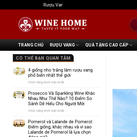
Bỏ
Rượu Vang Wine Home
qua
nội
Tìm
dung
kiếm
TRANG CHỦ
RƯỢU VANG
QUÀ TẶNG CAO CẤP
CÓ THỂ BẠN QUAN TÂM
4 giống nho trắng làm rượu vang
phổ biến nhất thế giới
ở
Chức năng bình luận bị tắt
4
giống
Prosecco Và Sparkling Wine Khác
nho
Nhau Như Thế Nào? 10 Điểm So
trắng
Sánh Dễ Hiểu Cho Người Mới
làm
rượu
ở
Chức năng bình luận bị tắt
vang
Prosecco
phổ
Và
Pomerol và Lalande de Pomerol:
biến
Sparkling
Điểm giống, khác nhau và vì sao
nhất
Wine
Lalande de Pomerol là lựa chọn
thế
Khác
giới