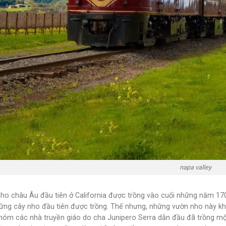
napa valley
ho châu Âu đầu tiên ở California được trồng vào cuối những năm 1700.
ng cây nho đầu tiên được trồng. Thế nhưng, những vườn nho này kh
hóm các nhà truyền giáo do cha Junipero Serra dẫn đầu đã trồng mộ