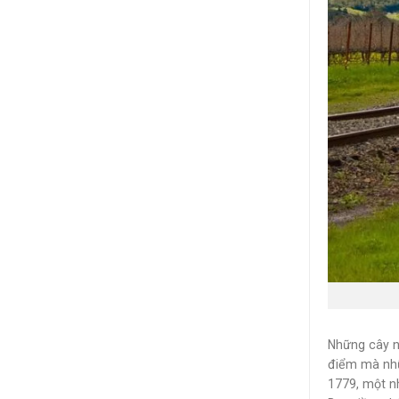
Những cây n
điểm mà nhữ
1779, một n