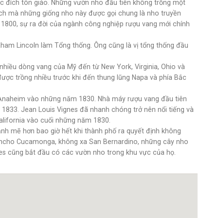
 đích tôn giáo. Những vườn nho đầu tiên không trồng một
ích mà những giống nho này được gọi chung là nho truyền
m 1800, sự ra đời của ngành công nghiệp rượu vang mới chính
am Lincoln làm Tổng thống. Ông cũng là vị tổng thống đầu
 nhiều dòng vang của Mỹ đến từ New York, Virginia, Ohio và
 được trồng nhiều trước khi đến thung lũng Napa và phía Bắc
à Anaheim vào những năm 1830. Nhà máy rượu vang đầu tiên
1833. Jean Louis Vignes đã nhanh chóng trở nên nổi tiếng và
alifornia vào cuối những năm 1830.
h mẽ hơn bao giờ hết khi thành phố ra quyết định không
Rancho Cucamonga, không xa San Bernardino, những cây nho
s cũng bắt đầu có các vườn nho trong khu vực của họ.