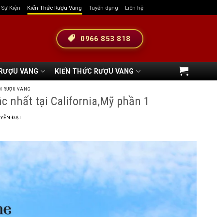
& Sự Kiện
Kiến Thức Rượu Vang
Tuyển dụng
Liên hệ
0966 853 818
 RƯỢU VANG
KIẾN THỨC RƯỢU VANG
M RƯỢU VANG
 nhất tại California,Mỹ phần 1
YỄN ĐẠT