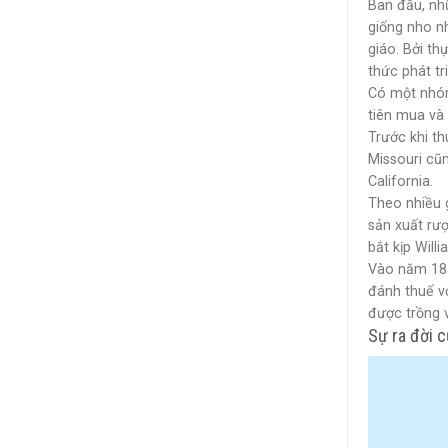
Ban đầu, nh
giống nho n
giáo. Bởi t
thức phát tr
Có một nhóm
tiên mua và 
Trước khi th
Missouri cũn
California.
Theo nhiều 
sản xuất rư
bắt kịp Wil
Vào năm 185
đánh thuế v
được trồng 
Sự ra đời 