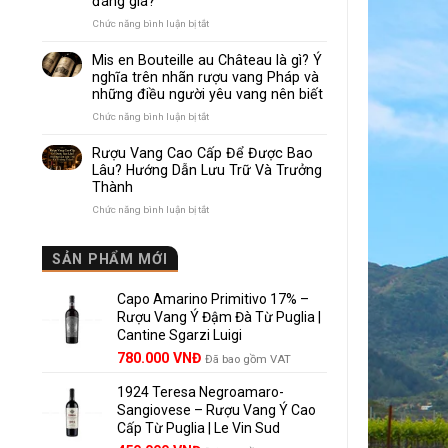
đáng giá?
Nhau
Như
ở
Chức năng bình luận bị tắt
Thế
Pomerol
Nào?
và
Mis en Bouteille au Château là gì? Ý
10
Lalande
nghĩa trên nhãn rượu vang Pháp và
Điểm
de
những điều người yêu vang nên biết
So
Pomerol:
Sánh
Điểm
ở
Chức năng bình luận bị tắt
Dễ
giống,
Mis
Hiểu
khác
en
Rượu Vang Cao Cấp Để Được Bao
Cho
nhau
Bouteille
Lâu? Hướng Dẫn Lưu Trữ Và Trưởng
Người
và
au
Mới
Thành
vì
Château
sao
là
ở
Chức năng bình luận bị tắt
Lalande
gì?
Rượu
de
Ý
Vang
Pomerol
nghĩa
Cao
SẢN PHẨM MỚI
là
trên
Cấp
lựa
nhãn
Để
chọn
rượu
Capo Amarino Primitivo 17% –
Được
đáng
vang
Bao
Rượu Vang Ý Đậm Đà Từ Puglia |
giá?
Pháp
Lâu?
Cantine Sgarzi Luigi
và
Hướng
Giá
Giá
những
780.000
VNĐ
Đã bao gồm VAT
Dẫn
điều
gốc
hiện
Lưu
người
Trữ
1924 Teresa Negroamaro-
là:
tại
yêu
Và
Sangiovese – Rượu Vang Ý Cao
858.000 VNĐ.
là:
vang
Trưởng
Cấp Từ Puglia | Le Vin Sud
780.000 VNĐ.
nên
Thành
biết