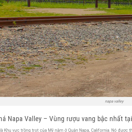
napa valley
á Napa Valley – Vùng rượu vang bậc nhất tại
 là Khu vực trồng trọt của Mỹ nằm ở Quận Napa, California. Nó được 