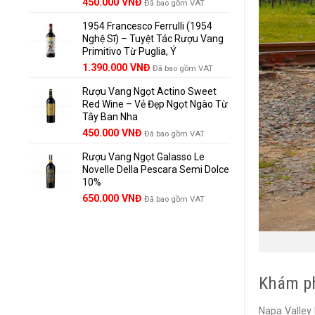
Giá
Giá
450.000
VNĐ
Đã bao gồm VAT
gốc
hiện
1954 Francesco Ferrulli (1954
là:
tại
Nghệ Sĩ) – Tuyệt Tác Rượu Vang
495.000 VNĐ.
là:
Primitivo Từ Puglia, Ý
450.000 VNĐ.
Giá
Giá
1.390.000
VNĐ
Đã bao gồm VAT
gốc
hiện
Rượu Vang Ngọt Actino Sweet
là:
tại
Red Wine – Vẻ Đẹp Ngọt Ngào Từ
1.529.000 VNĐ.
là:
Tây Ban Nha
1.390.000 VNĐ.
450.000
VNĐ
Đã bao gồm VAT
Rượu Vang Ngọt Galasso Le
Novelle Della Pescara Semi Dolce
10%
650.000
VNĐ
Đã bao gồm VAT
Khám ph
Napa Valley