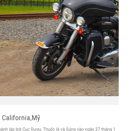
 California,Mỹ
thành lập bởi Cục Rượu, Thuốc lá và Súng vào ngày 27 tháng 1