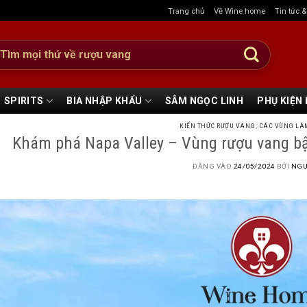
Trang chủ
Về Wine home
Tin tức 
:
SPIRITS
BIA NHẬP KHẨU
SÂM NGỌC LINH
PHỤ KIỆN
KIẾN THỨC RƯỢU VANG
,
CÁC VÙNG LÀ
Khám phá Napa Valley – Vùng rượu vang bậc
ĐĂNG VÀO
24/05/2024
BỞI
NGU