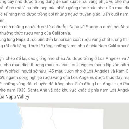
ững cây nho được trồng dùng để sản xuất rượu vang phục vụ cho mục
hất định mà là sự hỗn hợp của nhiều giống nho khác nhau. Do mục đ
hực tế rằng nho được trồng bởi những người truyền giáo. Đến cuối nă
iển.
 nhỏ những người di cư từ châu Âu, Napa và Sonoma dưới thời Abrah
thưởng thức rượu vang của California.
ung lũng Napa được biết đến là nơi sản xuất rượu vang chất lượng thì
g rất nổi tiếng. Thực tế rằng, những vườn nho ở phía Nam California
ghi chép để lại, các giống nho châu Âu được trồng ở Los Angeles v
ợu cho mục đích thương mại do Jean Louis Vignes thành lập vào năm 
liam Wolfskill người sở hữu 145 mẫu vườn nho ở Los Angeles và Nam C
9, ngành công nghiệp rượu vang của Los Angeles được thúc đẩy mạn
ới những vùng đất chuyên để trồng nho. Phía đông Los Angeles, ở 
vào năm 1838. Santa Ana và các khu vực khác ở phía nam Los Angele
của Napa Valley