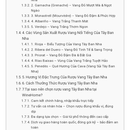
Nha”
2. Garnacha (Grenache) – Vang Đỏ Mượt Mà & Ngọt
Ngào
3. Monastrell (Mourvèdre) – Vang Đỏ Đậm & Phức Hợp
4. Albariño – Vang Trắng Thanh Mát
5. Verdejo – Vang Trắng Thơm Ngon
4. Các Vùng Sản Xuất Rượu Vang Nổi Tiếng Của Tây Ban
Nha
1. Rioja – Biểu Tượng Của Vang Tây Ban Nha
2. Ribera del Duero – Vang Đỏ Tinh Tế & Sang Trọng
3. Priorat – Vang Đỏ Đậm Đà & Đắt Giá
4. Rías Baixas – Vùng Của Vang Trắng Tuyệt Hảo
5. Penedès – Quê Hương Của Cava (Vang Sủi Tây Ban
Nha)
5. Hương Vị Đặc Trưng Của Rượu Vang Tây Ban Nha
6. Cách Thưởng Thức Rượu Vang Tây Ban Nha
7.Tại sao nên chọn rượu vang Tây Ban Nha tại
WineHome?
Cam kết chính hãng, nhập khẩu trực tiếp
Tư vấn cá nhân hóa – Chọn rượu đúng khẩu vị, đúng
dịp
Đa dạng lựa chọn – Giá từ phổ thông đến cao cấp
Dịch vụ giao hàng toàn quốc, đóng gói kỹ – bảo đảm an
toàn