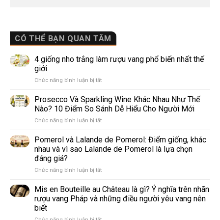
CÓ THỂ BẠN QUAN TÂM
4 giống nho trắng làm rượu vang phổ biến nhất thế
giới
ở
Chức năng bình luận bị tắt
4
giống
Prosecco Và Sparkling Wine Khác Nhau Như Thế
nho
Nào? 10 Điểm So Sánh Dễ Hiểu Cho Người Mới
trắng
ở
Chức năng bình luận bị tắt
làm
Prosecco
rượu
Và
Pomerol và Lalande de Pomerol: Điểm giống, khác
vang
Sparkling
phổ
nhau và vì sao Lalande de Pomerol là lựa chọn
Wine
biến
đáng giá?
Khác
nhất
ở
Chức năng bình luận bị tắt
Nhau
thế
Pomerol
Như
giới
và
Thế
Mis en Bouteille au Château là gì? Ý nghĩa trên nhãn
Lalande
Nào?
rượu vang Pháp và những điều người yêu vang nên
de
10
biết
Pomerol:
Điểm
ở
Chức năng bình luận bị tắt
Điểm