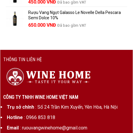
450.000
VNĐ
Đã bao gồm VAT
1.390.000 VNĐ.
Rượu Vang Ngọt Galasso Le Novelle Della Pescara
Semi Dolce 10%
650.000
VNĐ
Đã bao gồm VAT
THÔNG TIN LIÊN HỆ
CÔNG TY TNHH WINE HOME VIỆT NAM
Trụ sở chính
: Số 24 Trần Kim Xuyến, Yên Hòa, Hà Nội
Hotline
: 0966 853 818
Email
: ruouvangwinehome@gmail.com