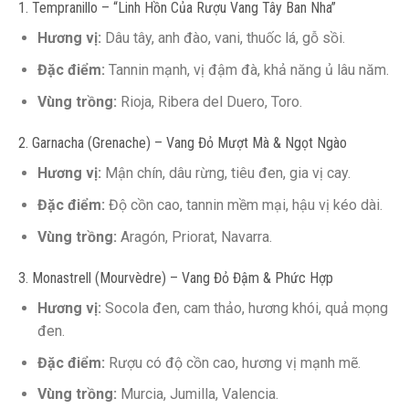
1. Tempranillo – “Linh Hồn Của Rượu Vang Tây Ban Nha”
Hương vị:
Dâu tây, anh đào, vani, thuốc lá, gỗ sồi.
Đặc điểm:
Tannin mạnh, vị đậm đà, khả năng ủ lâu năm.
Vùng trồng:
Rioja, Ribera del Duero, Toro.
2. Garnacha (Grenache) – Vang Đỏ Mượt Mà & Ngọt Ngào
Hương vị:
Mận chín, dâu rừng, tiêu đen, gia vị cay.
Đặc điểm:
Độ cồn cao, tannin mềm mại, hậu vị kéo dài.
Vùng trồng:
Aragón, Priorat, Navarra.
3. Monastrell (Mourvèdre) – Vang Đỏ Đậm & Phức Hợp
Hương vị:
Socola đen, cam thảo, hương khói, quả mọng
đen.
Đặc điểm:
Rượu có độ cồn cao, hương vị mạnh mẽ.
Vùng trồng:
Murcia, Jumilla, Valencia.