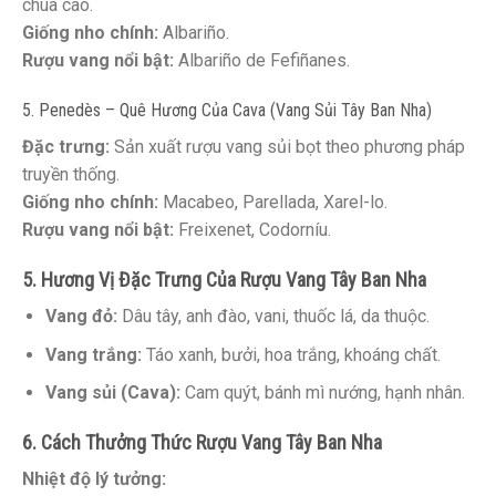
chua cao.
Giống nho chính:
Albariño.
Rượu vang nổi bật:
Albariño de Fefiñanes.
5. Penedès – Quê Hương Của Cava (Vang Sủi Tây Ban Nha)
Đặc trưng:
Sản xuất rượu vang sủi bọt theo phương pháp
truyền thống.
Giống nho chính:
Macabeo, Parellada, Xarel-lo.
Rượu vang nổi bật:
Freixenet, Codorníu.
5. Hương Vị Đặc Trưng Của Rượu Vang Tây Ban Nha
Vang đỏ:
Dâu tây, anh đào, vani, thuốc lá, da thuộc.
Vang trắng:
Táo xanh, bưởi, hoa trắng, khoáng chất.
Vang sủi (Cava):
Cam quýt, bánh mì nướng, hạnh nhân.
6. Cách Thưởng Thức Rượu Vang Tây Ban Nha
Nhiệt độ lý tưởng: