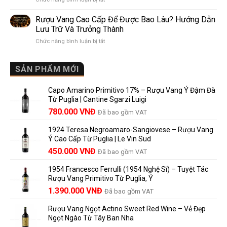
So
Mis
giống,
Sánh
en
khác
Dễ
Rượu Vang Cao Cấp Để Được Bao Lâu? Hướng Dẫn
Bouteille
nhau
Hiểu
Lưu Trữ Và Trưởng Thành
au
và
Cho
ở
Chức năng bình luận bị tắt
Château
vì
Người
Rượu
là
sao
Mới
Vang
gì?
Lalande
Cao
SẢN PHẨM MỚI
Ý
de
Cấp
nghĩa
Pomerol
Để
trên
là
Capo Amarino Primitivo 17% – Rượu Vang Ý Đậm Đà
Được
nhãn
lựa
Từ Puglia | Cantine Sgarzi Luigi
Bao
rượu
chọn
Giá
Giá
Lâu?
780.000
VNĐ
vang
Đã bao gồm VAT
đáng
Hướng
Pháp
gốc
hiện
giá?
Dẫn
và
1924 Teresa Negroamaro-Sangiovese – Rượu Vang
là:
tại
Lưu
những
Ý Cao Cấp Từ Puglia | Le Vin Sud
858.000 VNĐ.
là:
Trữ
điều
Giá
Giá
450.000
VNĐ
Đã bao gồm VAT
780.000 VNĐ.
Và
người
gốc
hiện
Trưởng
yêu
1954 Francesco Ferrulli (1954 Nghệ Sĩ) – Tuyệt Tác
Thành
là:
tại
vang
Rượu Vang Primitivo Từ Puglia, Ý
nên
495.000 VNĐ.
là:
Giá
Giá
biết
1.390.000
VNĐ
Đã bao gồm VAT
450.000 VNĐ.
gốc
hiện
Rượu Vang Ngọt Actino Sweet Red Wine – Vẻ Đẹp
là:
tại
Ngọt Ngào Từ Tây Ban Nha
1.529.000 VNĐ.
là: