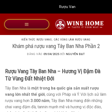
Bỏ
Rượu Vang Wine Home
qua
nội
dung
KIẾN THỨC RƯỢU VANG
,
CÁC VÙNG LÀM RƯỢU VANG
Khám phá rượu vang Tây Ban Nha Phần 2
ĐĂNG VÀO
09/04/2025
BỞI
NGUYỄN ĐẠT
Rượu Vang Tây Ban Nha – Hương Vị Đậm Đà
Từ Vùng Đất Nhiệt Đới
Tây Ban Nha là
một trong ba quốc gia sản xuất rượu
vang lớn nhất thế giới
, cùng với Pháp và Ý. Với lịch sử làm
rượu vang hơn
3.000 năm
, Tây Ban Nha mang đến những
chai vang đậm đà, tannin mạnh mẽ và hương vị độc đáo,