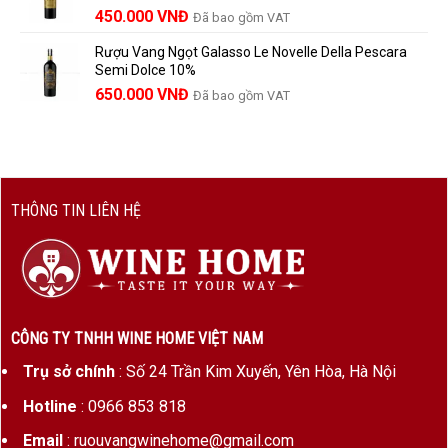
1.529.000 VNĐ.
là:
450.000
VNĐ
Đã bao gồm VAT
1.390.000 VNĐ.
Rượu Vang Ngọt Galasso Le Novelle Della Pescara
Semi Dolce 10%
650.000
VNĐ
Đã bao gồm VAT
THÔNG TIN LIÊN HỆ
CÔNG TY TNHH WINE HOME VIỆT NAM
Trụ sở chính
: Số 24 Trần Kim Xuyến, Yên Hòa, Hà Nội
Hotline
: 0966 853 818
Email
: ruouvangwinehome@gmail.com