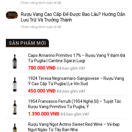
ở
Chức năng bình luận bị tắt
Điểm
So
Mis
giống,
Sánh
en
khác
Dễ
Rượu Vang Cao Cấp Để Được Bao Lâu? Hướng Dẫn
Bouteille
nhau
Hiểu
Lưu Trữ Và Trưởng Thành
au
và
Cho
ở
Chức năng bình luận bị tắt
Château
vì
Người
Rượu
là
sao
Mới
Vang
gì?
Lalande
Cao
SẢN PHẨM MỚI
Ý
de
Cấp
nghĩa
Pomerol
Để
trên
là
Capo Amarino Primitivo 17% – Rượu Vang Ý Đậm Đà
Được
nhãn
lựa
Từ Puglia | Cantine Sgarzi Luigi
Bao
rượu
chọn
Giá
Giá
Lâu?
780.000
VNĐ
vang
Đã bao gồm VAT
đáng
Hướng
Pháp
gốc
hiện
giá?
Dẫn
và
1924 Teresa Negroamaro-Sangiovese – Rượu Vang
là:
tại
Lưu
những
Ý Cao Cấp Từ Puglia | Le Vin Sud
858.000 VNĐ.
là:
Trữ
điều
Giá
Giá
450.000
VNĐ
Đã bao gồm VAT
780.000 VNĐ.
Và
người
gốc
hiện
Trưởng
yêu
1954 Francesco Ferrulli (1954 Nghệ Sĩ) – Tuyệt Tác
Thành
là:
tại
vang
Rượu Vang Primitivo Từ Puglia, Ý
nên
495.000 VNĐ.
là:
Giá
Giá
biết
1.390.000
VNĐ
Đã bao gồm VAT
450.000 VNĐ.
gốc
hiện
Rượu Vang Ngọt Actino Sweet Red Wine – Vẻ Đẹp
là:
tại
Ngọt Ngào Từ Tây Ban Nha