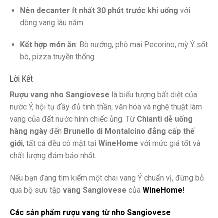
Nên decanter ít nhất 30 phút trước khi uống
với
dòng vang lâu năm
Kết hợp món ăn
: Bò nướng, phô mai Pecorino, mỳ Ý sốt
bò, pizza truyền thống
Lời Kết
Rượu vang nho Sangiovese
là biểu tượng bất diệt của
nước Ý, hội tụ đầy đủ tinh thần, văn hóa và nghệ thuật làm
vang của đất nước hình chiếc ủng. Từ
Chianti dễ uống
hàng ngày
đến
Brunello di Montalcino đẳng cấp thế
giới
, tất cả đều có mặt tại
WineHome
với mức giá tốt và
chất lượng đảm bảo nhất.
Nếu bạn đang tìm kiếm một chai vang Ý chuẩn vị, đừng bỏ
qua bộ sưu tập
vang Sangiovese
của
WineHome
!
Các sản phẩm rượu vang từ nho Sangiovese