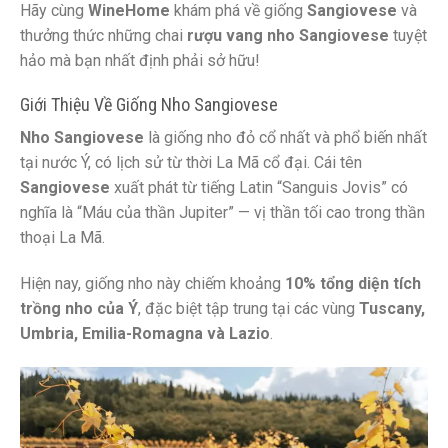
Hãy cùng
WineHome
khám phá về giống
Sangiovese
và
thưởng thức những chai
rượu vang nho Sangiovese
tuyệt
hảo mà bạn nhất định phải sở hữu!
Giới Thiệu Về Giống Nho Sangiovese
Nho Sangiovese
là giống nho đỏ cổ nhất và phổ biến nhất
tại nước Ý, có lịch sử từ thời La Mã cổ đại. Cái tên
Sangiovese
xuất phát từ tiếng Latin “Sanguis Jovis” có
nghĩa là “Máu của thần Jupiter” — vị thần tối cao trong thần
thoại La Mã.
Hiện nay, giống nho này chiếm khoảng
10% tổng diện tích
trồng nho của Ý
, đặc biệt tập trung tại các vùng
Tuscany,
Umbria, Emilia-Romagna và Lazio
.