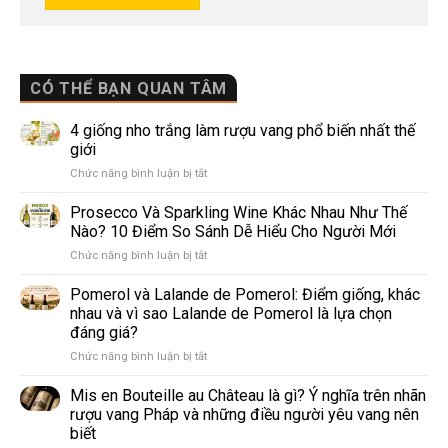
CÓ THỂ BẠN QUAN TÂM
4 giống nho trắng làm rượu vang phổ biến nhất thế
giới
ở
Chức năng bình luận bị tắt
4
giống
Prosecco Và Sparkling Wine Khác Nhau Như Thế
nho
Nào? 10 Điểm So Sánh Dễ Hiểu Cho Người Mới
trắng
ở
Chức năng bình luận bị tắt
làm
Prosecco
rượu
Và
Pomerol và Lalande de Pomerol: Điểm giống, khác
vang
Sparkling
phổ
nhau và vì sao Lalande de Pomerol là lựa chọn
Wine
biến
đáng giá?
Khác
nhất
ở
Chức năng bình luận bị tắt
Nhau
thế
Pomerol
Như
giới
và
Thế
Mis en Bouteille au Château là gì? Ý nghĩa trên nhãn
Lalande
Nào?
rượu vang Pháp và những điều người yêu vang nên
de
10
biết
Pomerol:
Điểm