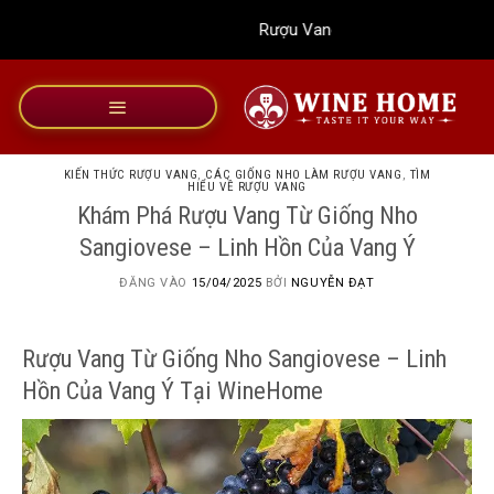
Bỏ
Rượu Vang Wine Home
qua
nội
dung
KIẾN THỨC RƯỢU VANG
,
CÁC GIỐNG NHO LÀM RƯỢU VANG
,
TÌM
HIỂU VỀ RƯỢU VANG
Khám Phá Rượu Vang Từ Giống Nho
Sangiovese – Linh Hồn Của Vang Ý
ĐĂNG VÀO
15/04/2025
BỞI
NGUYỄN ĐẠT
Rượu Vang Từ Giống Nho Sangiovese – Linh
Hồn Của Vang Ý Tại WineHome