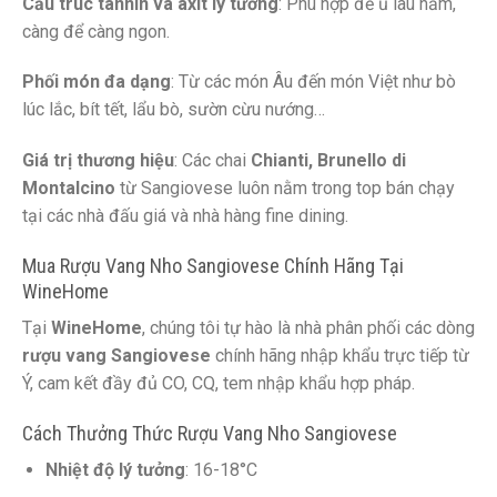
Cấu trúc tannin và axit lý tưởng
: Phù hợp để ủ lâu năm,
càng để càng ngon.
Phối món đa dạng
: Từ các món Âu đến món Việt như bò
lúc lắc, bít tết, lẩu bò, sườn cừu nướng…
Giá trị thương hiệu
: Các chai
Chianti, Brunello di
Montalcino
từ Sangiovese luôn nằm trong top bán chạy
tại các nhà đấu giá và nhà hàng fine dining.
Mua Rượu Vang Nho Sangiovese Chính Hãng Tại
WineHome
Tại
WineHome
, chúng tôi tự hào là nhà phân phối các dòng
rượu vang Sangiovese
chính hãng nhập khẩu trực tiếp từ
Ý, cam kết đầy đủ CO, CQ, tem nhập khẩu hợp pháp.
Cách Thưởng Thức Rượu Vang Nho Sangiovese
Nhiệt độ lý tưởng
: 16-18°C