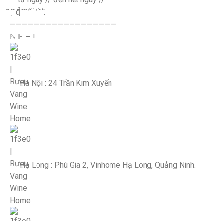
̃ ̂ ̣̂ đ̂̉ ̣̂ ̂ ̂ ̛ ̂́ ̀ ́ ̛̛ ̀ ̂́ ̃ ́.
——————————————————
ℕ ℍ – !
Hà Nội : 24 Trần Kim Xuyến
Hạ Long : Phú Gia 2, Vinhome Hạ Long, Quảng Ninh.