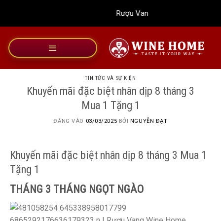
Bỏ
Rượu Vang Wine Home
qua
nội
dung
TIN TỨC VÀ SỰ KIỆN
Khuyến mãi đặc biệt nhân dịp 8 tháng 3
Mua 1 Tặng 1
ĐĂNG VÀO
03/03/2025
BỞI
NGUYỄN ĐẠT
Khuyến mãi đặc biệt nhân dịp 8 tháng 3 Mua 1
Tặng 1
THÁNG 3 THÁNG NGỌT NGÀO