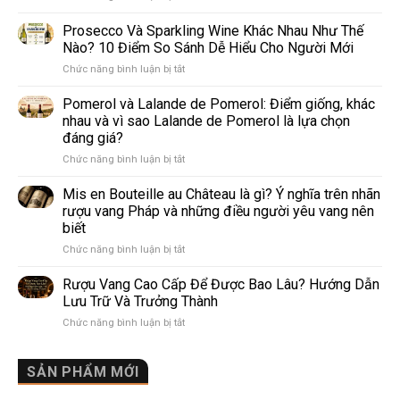
4
giống
Prosecco Và Sparkling Wine Khác Nhau Như Thế
nho
Nào? 10 Điểm So Sánh Dễ Hiểu Cho Người Mới
trắng
ở
Chức năng bình luận bị tắt
làm
Prosecco
rượu
Và
Pomerol và Lalande de Pomerol: Điểm giống, khác
vang
Sparkling
phổ
nhau và vì sao Lalande de Pomerol là lựa chọn
Wine
biến
đáng giá?
Khác
nhất
ở
Chức năng bình luận bị tắt
Nhau
thế
Pomerol
Như
giới
và
Thế
Mis en Bouteille au Château là gì? Ý nghĩa trên nhãn
Lalande
Nào?
rượu vang Pháp và những điều người yêu vang nên
de
10
biết
Pomerol:
Điểm
ở
Chức năng bình luận bị tắt
Điểm
So
Mis
giống,
Sánh
en
khác
Dễ
Rượu Vang Cao Cấp Để Được Bao Lâu? Hướng Dẫn
Bouteille
nhau
Hiểu
Lưu Trữ Và Trưởng Thành
au
và
Cho
ở
Chức năng bình luận bị tắt
Château
vì
Người
Rượu
là
sao
Mới
Vang
gì?
Lalande
Cao
SẢN PHẨM MỚI
Ý
de
Cấp
nghĩa
Pomerol
Để