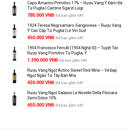
trên
là
Capo Amarino Primitivo 17% – Rượu Vang Ý Đậm Đà
Được
nhãn
lựa
Từ Puglia | Cantine Sgarzi Luigi
Bao
rượu
chọn
Giá
Giá
Lâu?
780.000
VNĐ
vang
Đã bao gồm VAT
đáng
Hướng
Pháp
gốc
hiện
giá?
Dẫn
và
1924 Teresa Negroamaro-Sangiovese – Rượu Vang
là:
tại
Lưu
những
Ý Cao Cấp Từ Puglia | Le Vin Sud
858.000 VNĐ.
là:
Trữ
điều
Giá
Giá
450.000
VNĐ
Đã bao gồm VAT
780.000 VNĐ.
Và
người
gốc
hiện
Trưởng
yêu
1954 Francesco Ferrulli (1954 Nghệ Sĩ) – Tuyệt Tác
Thành
là:
tại
vang
Rượu Vang Primitivo Từ Puglia, Ý
nên
495.000 VNĐ.
là:
Giá
Giá
biết
1.390.000
VNĐ
Đã bao gồm VAT
450.000 VNĐ.
gốc
hiện
Rượu Vang Ngọt Actino Sweet Red Wine – Vẻ Đẹp
là:
tại
Ngọt Ngào Từ Tây Ban Nha
1.529.000 VNĐ.
là:
450.000
VNĐ
Đã bao gồm VAT
1.390.000 VNĐ.
Rượu Vang Ngọt Galasso Le Novelle Della Pescara
Semi Dolce 10%
650.000
VNĐ
Đã bao gồm VAT