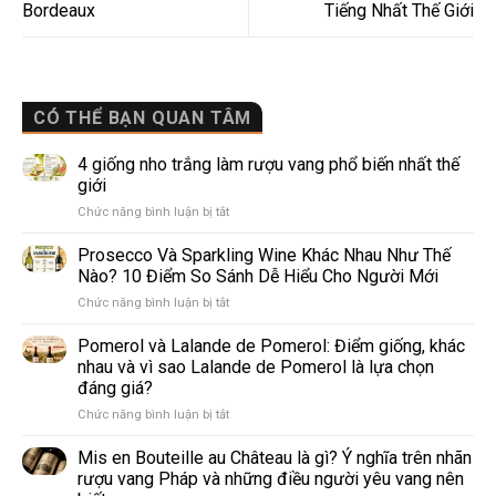
Bordeaux
Tiếng Nhất Thế Giới
CÓ THỂ BẠN QUAN TÂM
4 giống nho trắng làm rượu vang phổ biến nhất thế
giới
ở
Chức năng bình luận bị tắt
4
giống
Prosecco Và Sparkling Wine Khác Nhau Như Thế
nho
Nào? 10 Điểm So Sánh Dễ Hiểu Cho Người Mới
trắng
ở
Chức năng bình luận bị tắt
làm
Prosecco
rượu
Và
Pomerol và Lalande de Pomerol: Điểm giống, khác
vang
Sparkling
phổ
nhau và vì sao Lalande de Pomerol là lựa chọn
Wine
biến
đáng giá?
Khác
nhất
ở
Chức năng bình luận bị tắt
Nhau
thế
Pomerol
Như
giới
và
Thế
Mis en Bouteille au Château là gì? Ý nghĩa trên nhãn
Lalande
Nào?
rượu vang Pháp và những điều người yêu vang nên
de
10