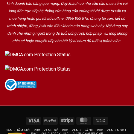
kinh doanh bán hàng qua mạng. Quý khách có nhu cầu cần mua sắm vui
lòng đến trực tiếp hệ thống cửa hàng của chúng tôi để được tư vấn và
mua hàng hoặc gọi tới số hotline: 0966 853 818. Chúng tôi cam kết có
trách nhiệm, đồng ý với các điều khoản của trang web này. Nội dung này
dành cho những người trong độ tuổi uống rượu hợp pháp, vui lòng không
chia sẻ hoặc chuyển tiếp cho bất kỳ ai chưa đủ tuổi vị thành niên.
Visa
PayPal
Stripe
MasterCard
Cash
On
SẢN PHẨM MỚI
RƯỢU VANG ĐỎ
RƯỢU VANG TRẮNG
RƯỢU VANG NGỌT
Delivery
RƯỢU VANG SPARKLING
RƯỢU CHAMPAGNE