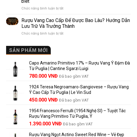
biết
Pomerol:
Điểm
ở
Chức năng bình luận bị tắt
Điểm
So
Mis
giống,
Sánh
en
khác
Dễ
Rượu Vang Cao Cấp Để Được Bao Lâu? Hướng Dẫn
Bouteille
nhau
Hiểu
Lưu Trữ Và Trưởng Thành
au
và
Cho
ở
Chức năng bình luận bị tắt
Château
vì
Người
Rượu
là
sao
Mới
Vang
gì?
Lalande
Cao
SẢN PHẨM MỚI
Ý
de
Cấp
nghĩa
Pomerol
Để
trên
là
Capo Amarino Primitivo 17% – Rượu Vang Ý Đậm Đà
Được
nhãn
lựa
Từ Puglia | Cantine Sgarzi Luigi
Bao
rượu
chọn
Giá
Giá
Lâu?
780.000
VNĐ
vang
Đã bao gồm VAT
đáng
Hướng
Pháp
gốc
hiện
giá?
Dẫn
và
1924 Teresa Negroamaro-Sangiovese – Rượu Vang
là:
tại
Lưu
những
Ý Cao Cấp Từ Puglia | Le Vin Sud
858.000 VNĐ.
là:
Trữ
điều
Giá
Giá
450.000
VNĐ
Đã bao gồm VAT
780.000 VNĐ.
Và
người
gốc
hiện
Trưởng
yêu
1954 Francesco Ferrulli (1954 Nghệ Sĩ) – Tuyệt Tác
Thành
là:
tại
vang
Rượu Vang Primitivo Từ Puglia, Ý
nên
495.000 VNĐ.
là:
Giá
Giá
biết
1.390.000
VNĐ
Đã bao gồm VAT
450.000 VNĐ.
gốc
hiện
Rượu Vang Ngọt Actino Sweet Red Wine – Vẻ Đẹp
là:
tại