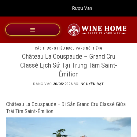
Bỏ
Rượu Vang Wine Home
qua
nội
dung
CÁC THƯƠNG HIỆU RƯỢU VANG NỔI TIẾNG
Château La Couspaude – Grand Cru
Classé Lịch Sử Tại Trung Tâm Saint-
Émilion
ĐĂNG VÀO
30/05/2026
BỞI
NGUYỄN ĐẠT
Château La Couspaude – Di Sản Grand Cru Classé Giữa
Trái Tim Saint-Émilion