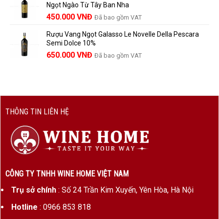
Ngọt Ngào Từ Tây Ban Nha
1.529.000 VNĐ.
là:
450.000
VNĐ
Đã bao gồm VAT
1.390.000 VNĐ.
Rượu Vang Ngọt Galasso Le Novelle Della Pescara
Semi Dolce 10%
650.000
VNĐ
Đã bao gồm VAT
THÔNG TIN LIÊN HỆ
CÔNG TY TNHH WINE HOME VIỆT NAM
Trụ sở chính
: Số 24 Trần Kim Xuyến, Yên Hòa, Hà Nội
Hotline
: 0966 853 818