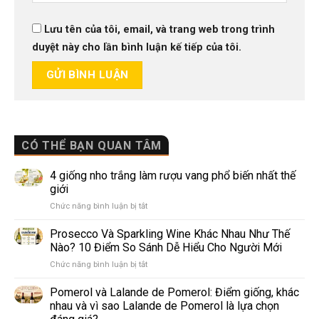
Lưu tên của tôi, email, và trang web trong trình
duyệt này cho lần bình luận kế tiếp của tôi.
CÓ THỂ BẠN QUAN TÂM
4 giống nho trắng làm rượu vang phổ biến nhất thế
giới
ở
Chức năng bình luận bị tắt
4
giống
Prosecco Và Sparkling Wine Khác Nhau Như Thế
nho
Nào? 10 Điểm So Sánh Dễ Hiểu Cho Người Mới
trắng
ở
Chức năng bình luận bị tắt
làm
Prosecco
rượu
Và
Pomerol và Lalande de Pomerol: Điểm giống, khác
vang
Sparkling
phổ
nhau và vì sao Lalande de Pomerol là lựa chọn
Wine
biến