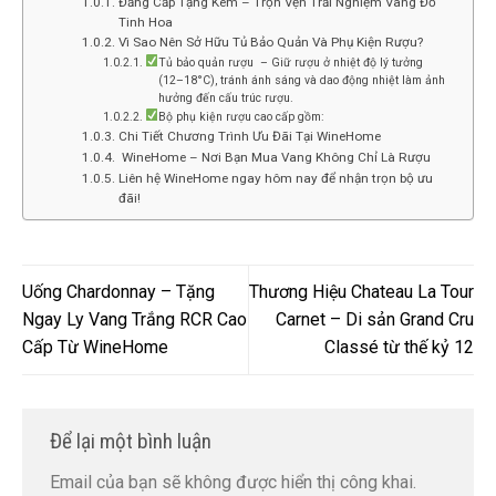
Đẳng Cấp Tặng Kèm – Trọn Vẹn Trải Nghiệm Vang Đỏ
Tinh Hoa
Vì Sao Nên Sở Hữu Tủ Bảo Quản Và Phụ Kiện Rượu?
Tủ bảo quản rượu – Giữ rượu ở nhiệt độ lý tưởng
(12–18°C), tránh ánh sáng và dao động nhiệt làm ảnh
hưởng đến cấu trúc rượu.
Bộ phụ kiện rượu cao cấp gồm:
Chi Tiết Chương Trình Ưu Đãi Tại WineHome
️ WineHome – Nơi Bạn Mua Vang Không Chỉ Là Rượu
Liên hệ WineHome ngay hôm nay để nhận trọn bộ ưu
đãi!
Uống Chardonnay – Tặng
Thương Hiệu Chateau La Tour
Ngay Ly Vang Trắng RCR Cao
Carnet – Di sản Grand Cru
Cấp Từ WineHome
Classé từ thế kỷ 12
Để lại một bình luận
Email của bạn sẽ không được hiển thị công khai.