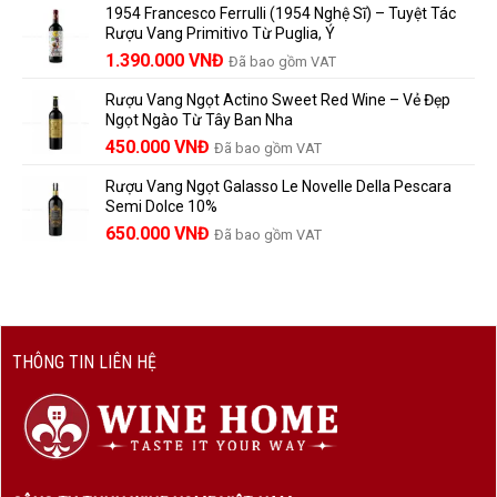
1954 Francesco Ferrulli (1954 Nghệ Sĩ) – Tuyệt Tác
Thành
là:
tại
vang
Rượu Vang Primitivo Từ Puglia, Ý
nên
495.000 VNĐ.
là:
Giá
Giá
biết
1.390.000
VNĐ
Đã bao gồm VAT
450.000 VNĐ.
gốc
hiện
Rượu Vang Ngọt Actino Sweet Red Wine – Vẻ Đẹp
là:
tại
Ngọt Ngào Từ Tây Ban Nha
1.529.000 VNĐ.
là:
450.000
VNĐ
Đã bao gồm VAT
1.390.000 VNĐ.
Rượu Vang Ngọt Galasso Le Novelle Della Pescara
Semi Dolce 10%
650.000
VNĐ
Đã bao gồm VAT
THÔNG TIN LIÊN HỆ