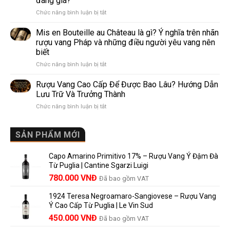
đáng giá?
Khác
nhất
ở
Chức năng bình luận bị tắt
Nhau
thế
Pomerol
Như
giới
và
Thế
Mis en Bouteille au Château là gì? Ý nghĩa trên nhãn
Lalande
Nào?
rượu vang Pháp và những điều người yêu vang nên
de
10
biết
Pomerol:
Điểm
ở
Chức năng bình luận bị tắt
Điểm
So
Mis
giống,
Sánh
en
khác
Dễ
Rượu Vang Cao Cấp Để Được Bao Lâu? Hướng Dẫn
Bouteille
nhau
Hiểu
Lưu Trữ Và Trưởng Thành
au
và
Cho
ở
Chức năng bình luận bị tắt
Château
vì
Người
Rượu
là
sao
Mới
Vang
gì?
Lalande
Cao
SẢN PHẨM MỚI
Ý
de
Cấp
nghĩa
Pomerol
Để
trên
là
Capo Amarino Primitivo 17% – Rượu Vang Ý Đậm Đà
Được
nhãn
lựa
Từ Puglia | Cantine Sgarzi Luigi
Bao
rượu
chọn
Giá
Giá
Lâu?
780.000
VNĐ
vang
Đã bao gồm VAT
đáng
Hướng
Pháp
gốc
hiện
giá?
Dẫn
và
1924 Teresa Negroamaro-Sangiovese – Rượu Vang
là:
tại
Lưu
những
Ý Cao Cấp Từ Puglia | Le Vin Sud
858.000 VNĐ.
là:
Trữ
điều
Giá
Giá
450.000
VNĐ
Đã bao gồm VAT
780.000 VNĐ.
Và
người
gốc
hiện
Trưởng
yêu