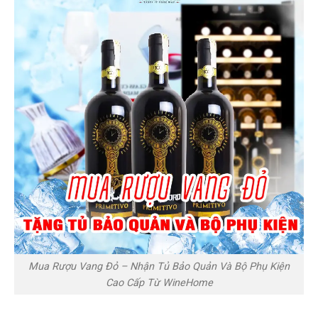
Mua Rượu Vang Đỏ – Nhận Tủ Bảo Quản Và Bộ Phụ Kiện
Cao Cấp Từ WineHome