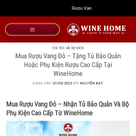
Bỏ
Rượu Vang Wine Home
qua
nội
dung
TIN TỨC VÀ SỰ KIỆN
Mua Rượu Vang Đỏ – Tặng Tủ Bảo Quản
Hoặc Phụ Kiện Rượu Cao Cấp Tại
WineHome
ĐĂNG VÀO
07/05/2025
BỞI
NGUYỄN ĐẠT
Mua Rượu Vang Đỏ – Nhận Tủ Bảo Quản Và Bộ
Phụ Kiện Cao Cấp Từ WineHome