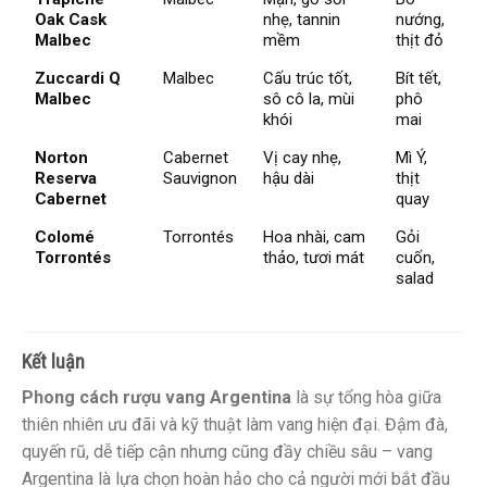
Oak Cask
nhẹ, tannin
nướng,
Malbec
mềm
thịt đỏ
Zuccardi Q
Malbec
Cấu trúc tốt,
Bít tết,
Malbec
sô cô la, mùi
phô
khói
mai
Norton
Cabernet
Vị cay nhẹ,
Mì Ý,
Reserva
Sauvignon
hậu dài
thịt
Cabernet
quay
Colomé
Torrontés
Hoa nhài, cam
Gỏi
Torrontés
thảo, tươi mát
cuốn,
salad
Kết luận
Phong cách rượu vang Argentina
là sự tổng hòa giữa
thiên nhiên ưu đãi và kỹ thuật làm vang hiện đại. Đậm đà,
quyến rũ, dễ tiếp cận nhưng cũng đầy chiều sâu – vang
Argentina là lựa chọn hoàn hảo cho cả người mới bắt đầu