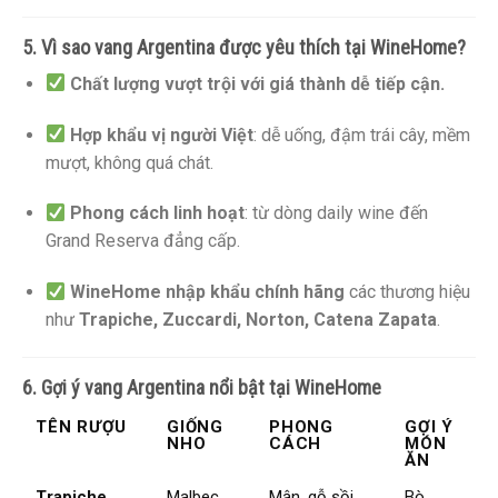
5. Vì sao vang Argentina được yêu thích tại WineHome?
Chất lượng vượt trội với giá thành dễ tiếp cận.
Hợp khẩu vị người Việt
: dễ uống, đậm trái cây, mềm
mượt, không quá chát.
Phong cách linh hoạt
: từ dòng daily wine đến
Grand Reserva đẳng cấp.
WineHome nhập khẩu chính hãng
các thương hiệu
như
Trapiche, Zuccardi, Norton, Catena Zapata
.
6. Gợi ý vang Argentina nổi bật tại WineHome
TÊN RƯỢU
GIỐNG
PHONG
GỢI Ý
NHO
CÁCH
MÓN
ĂN
Trapiche
Malbec
Mận, gỗ sồi
Bò