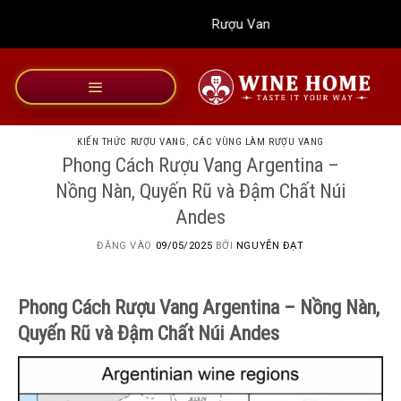
Bỏ
Rượu Vang Wine Home
qua
nội
dung
KIẾN THỨC RƯỢU VANG
,
CÁC VÙNG LÀM RƯỢU VANG
Phong Cách Rượu Vang Argentina –
Nồng Nàn, Quyến Rũ và Đậm Chất Núi
Andes
ĐĂNG VÀO
09/05/2025
BỞI
NGUYỄN ĐẠT
Phong Cách Rượu Vang Argentina – Nồng Nàn,
Quyến Rũ và Đậm Chất Núi Andes