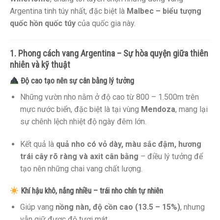
Argentina tinh túy nhất, đặc biệt là
Malbec – biểu tượng
quốc hồn quốc túy
của quốc gia này.
1. Phong cách vang Argentina – Sự hòa quyện giữa thiên
nhiên và kỹ thuật
Độ cao tạo nên sự cân bằng lý tưởng
Những vườn nho nằm ở độ cao từ 800 – 1.500m trên
mực nước biển, đặc biệt là tại vùng
Mendoza
, mang lại
sự chênh lệch nhiệt độ ngày đêm lớn.
Kết quả là
quả nho có vỏ dày, màu sắc đậm, hương
trái cây rõ ràng và axit cân bằng
– điều lý tưởng để
tạo nên những chai vang chất lượng.
Khí hậu khô, nắng nhiều – trái nho chín tự nhiên
Giúp vang
nồng nàn, độ cồn cao (13.5 – 15%)
, nhưng
vẫn giữ được độ tươi mát.