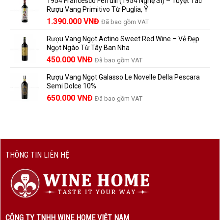
1954 Francesco Ferrulli (1954 Nghệ Sĩ) – Tuyệt Tác
Thành
là:
tại
vang
Rượu Vang Primitivo Từ Puglia, Ý
nên
495.000 VNĐ.
là:
Giá
Giá
biết
1.390.000
VNĐ
Đã bao gồm VAT
450.000 VNĐ.
gốc
hiện
Rượu Vang Ngọt Actino Sweet Red Wine – Vẻ Đẹp
là:
tại
Ngọt Ngào Từ Tây Ban Nha
1.529.000 VNĐ.
là:
450.000
VNĐ
Đã bao gồm VAT
1.390.000 VNĐ.
Rượu Vang Ngọt Galasso Le Novelle Della Pescara
Semi Dolce 10%
650.000
VNĐ
Đã bao gồm VAT
THÔNG TIN LIÊN HỆ
CÔNG TY TNHH WINE HOME VIỆT NAM