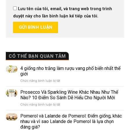
Lưu tên của tôi, email, và trang web trong trình
duyệt này cho lần bình luận kế tiếp của tôi.
CÓ THỂ BẠN QUAN TÂM
4 giống nho trắng làm rượu vang phổ biến nhất thế
giới
ở
Chức năng bình luận bị tắt
4
giống
Prosecco Và Sparkling Wine Khác Nhau Như Thế
nho
Nào? 10 Điểm So Sánh Dễ Hiểu Cho Người Mới
trắng
ở
Chức năng bình luận bị tắt
làm
Prosecco
rượu
Và
Pomerol và Lalande de Pomerol: Điểm giống, khác
vang
Sparkling
phổ
nhau và vì sao Lalande de Pomerol là lựa chọn
Wine
biến
đáng giá?
Khác
nhất