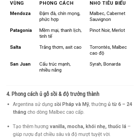
VÙNG
PHONG CÁCH
NHO TIÊU BIỂU
Mendoza
Đậm đà, chín mọng,
Malbec, Cabernet
phức hợp
Sauvignon
Patagonia
Mềm mại, thanh lịch,
Pinot Noir, Merlot
tinh tế
Salta
Trắng thơm, axit cao
Torrontés, Malbec
cao độ
San Juan
Cấu trúc mạnh,
Syrah, Bonarda
nhiều nắng
4. Phong cách ủ gỗ sồi & độ trưởng thành
Argentina sử dụng
sồi Pháp và Mỹ
, thường
ủ từ 6 – 24
tháng
cho dòng Malbec cao cấp.
Tạo thêm hương
vanilla, mocha, khói nhẹ, thuốc lá
–
giúp rượu đạt chiều sâu và độ mượt tuyệt vời.