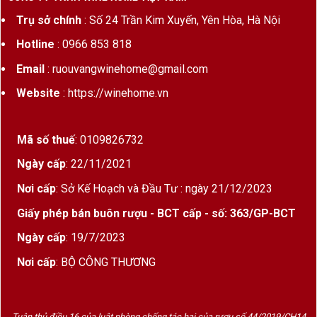
Trụ sở chính
: Số 24 Trần Kim Xuyến, Yên Hòa, Hà Nội
Hotline
: 0966 853 818
Email
: ruouvangwinehome@gmail.com
Website
: https://winehome.vn
Mã số thuế
: 0109826732
Ngày cấp
: 22/11/2021
Nơi cấp
: Sở Kế Hoạch và Đầu Tư : ngày 21/12/2023
Giấy phép bán buôn rượu - BCT cấp - số: 363/GP-BCT
Ngày cấp
: 19/7/2023
Nơi cấp
: BỘ CÔNG THƯƠNG
Tuân thủ điều 16 của luật phòng chống tác hại của rượu số 44/2019/CH14