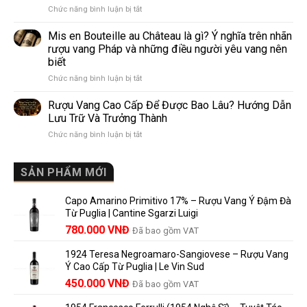
ở
Chức năng bình luận bị tắt
Nhau
thế
Pomerol
Như
giới
và
Thế
Mis en Bouteille au Château là gì? Ý nghĩa trên nhãn
Lalande
Nào?
rượu vang Pháp và những điều người yêu vang nên
de
10
biết
Pomerol:
Điểm
ở
Chức năng bình luận bị tắt
Điểm
So
Mis
giống,
Sánh
en
khác
Dễ
Rượu Vang Cao Cấp Để Được Bao Lâu? Hướng Dẫn
Bouteille
nhau
Hiểu
Lưu Trữ Và Trưởng Thành
au
và
Cho
ở
Chức năng bình luận bị tắt
Château
vì
Người
Rượu
là
sao
Mới
Vang
gì?
Lalande
Cao
SẢN PHẨM MỚI
Ý
de
Cấp
nghĩa
Pomerol
Để
trên
là
Capo Amarino Primitivo 17% – Rượu Vang Ý Đậm Đà
Được
nhãn
lựa
Từ Puglia | Cantine Sgarzi Luigi
Bao
rượu
chọn
Giá
Giá
Lâu?
780.000
VNĐ
vang
Đã bao gồm VAT
đáng
Hướng
Pháp
gốc
hiện
giá?
Dẫn
và
1924 Teresa Negroamaro-Sangiovese – Rượu Vang
là:
tại
Lưu
những
Ý Cao Cấp Từ Puglia | Le Vin Sud
858.000 VNĐ.
là:
Trữ
điều
Giá
Giá
450.000
VNĐ
Đã bao gồm VAT
780.000 VNĐ.
Và
người
gốc
hiện
Trưởng
yêu