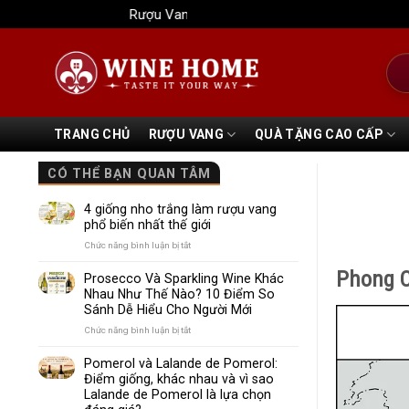
Bỏ
Rượu Vang Wine Home
qua
nội
Tìm
dung
kiếm
TRANG CHỦ
RƯỢU VANG
QUÀ TẶNG CAO CẤP
CÓ THỂ BẠN QUAN TÂM
4 giống nho trắng làm rượu vang
phổ biến nhất thế giới
ở
Chức năng bình luận bị tắt
4
Phong C
giống
Prosecco Và Sparkling Wine Khác
nho
Nhau Như Thế Nào? 10 Điểm So
trắng
Sánh Dễ Hiểu Cho Người Mới
làm
rượu
ở
Chức năng bình luận bị tắt
vang
Prosecco
phổ
Và
Pomerol và Lalande de Pomerol:
biến
Sparkling
Điểm giống, khác nhau và vì sao
nhất
Wine
Lalande de Pomerol là lựa chọn
thế
Khác
giới