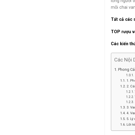
lòng người 
mỗi chai van
Tất cả các 
TOP rượu v
Các kiến th
Các Nội 
Phong Cá
1. Ph
2. Cá
3. Va
4. V
5. Lý
Lời k