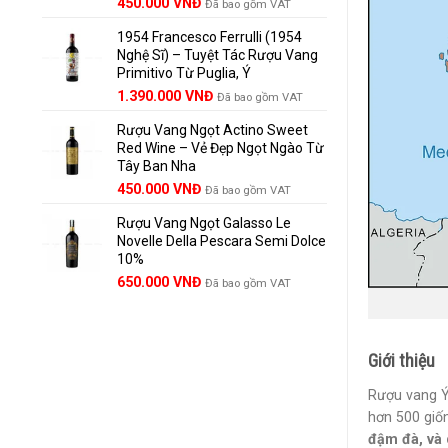
Giá
Giá
450.000
VNĐ
Đã bao gồm VAT
gốc
hiện
1954 Francesco Ferrulli (1954
là:
tại
Nghệ Sĩ) – Tuyệt Tác Rượu Vang
495.000 VNĐ.
là:
Primitivo Từ Puglia, Ý
450.000 VNĐ.
Giá
Giá
1.390.000
VNĐ
Đã bao gồm VAT
gốc
hiện
Rượu Vang Ngọt Actino Sweet
là:
tại
Red Wine – Vẻ Đẹp Ngọt Ngào Từ
1.529.000 VNĐ.
là:
Tây Ban Nha
1.390.000 VNĐ.
450.000
VNĐ
Đã bao gồm VAT
Rượu Vang Ngọt Galasso Le
Novelle Della Pescara Semi Dolce
10%
650.000
VNĐ
Đã bao gồm VAT
Giới thiệu
Rượu vang Ý
hơn 500 giốn
đậm đà, và 