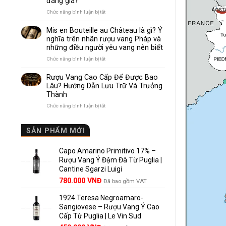
đáng giá?
Nhau
Như
ở
Chức năng bình luận bị tắt
Thế
Pomerol
Nào?
và
Mis en Bouteille au Château là gì? Ý
10
Lalande
nghĩa trên nhãn rượu vang Pháp và
Điểm
de
những điều người yêu vang nên biết
So
Pomerol:
Sánh
Điểm
ở
Chức năng bình luận bị tắt
Dễ
giống,
Mis
Hiểu
khác
en
Rượu Vang Cao Cấp Để Được Bao
Cho
nhau
Bouteille
Lâu? Hướng Dẫn Lưu Trữ Và Trưởng
Người
và
au
Mới
Thành
vì
Château
sao
là
ở
Chức năng bình luận bị tắt
Lalande
gì?
Rượu
de
Ý
Vang
Pomerol
nghĩa
Cao
SẢN PHẨM MỚI
là
trên
Cấp
lựa
nhãn
Để
chọn
rượu
Capo Amarino Primitivo 17% –
Được
đáng
vang
Bao
Rượu Vang Ý Đậm Đà Từ Puglia |
giá?
Pháp
Lâu?
Cantine Sgarzi Luigi
và
Hướng
Giá
Giá
những
780.000
VNĐ
Đã bao gồm VAT
Dẫn
điều
gốc
hiện
Lưu
người
Trữ
1924 Teresa Negroamaro-
là:
tại
yêu
Và
Sangiovese – Rượu Vang Ý Cao
858.000 VNĐ.
là:
vang
Trưởng
Cấp Từ Puglia | Le Vin Sud
780.000 VNĐ.
nên
Thành
biết