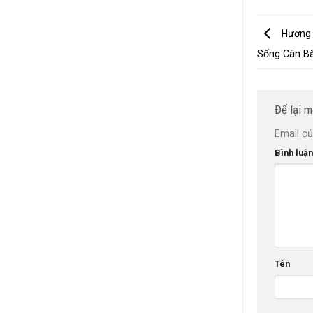
Hương 
Sống Cân B
Để lại m
Email củ
Bình luậ
Tên