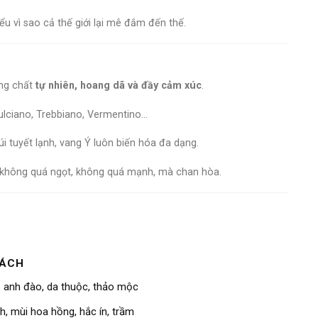
 vì sao cả thế giới lại mê đắm đến thế.
ang chất
tự nhiên, hoang dã và đầy cảm xúc
.
ulciano, Trebbiano, Vermentino…
 tuyết lạnh, vang Ý luôn biến hóa đa dạng.
không quá ngọt, không quá mạnh, mà chan hòa.
CÁCH
ị anh đào, da thuộc, thảo mộc
, mùi hoa hồng, hắc ín, trầm