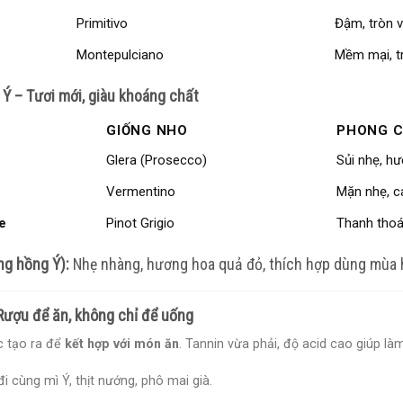
Primitivo
Đậm, tròn 
Montepulciano
Mềm mại, tr
 Ý – Tươi mới, giàu khoáng chất
GIỐNG NHO
PHONG 
Glera (Prosecco)
Sủi nhẹ, h
Vermentino
Mặn nhẹ, c
e
Pinot Grigio
Thanh thoát
ng hồng Ý):
Nhẹ nhàng, hương hoa quả đỏ, thích hợp dùng mùa 
 Rượu để ăn, không chỉ để uống
 tạo ra để
kết hợp với món ăn
. Tannin vừa phải, độ acid cao giúp làm
i cùng mì Ý, thịt nướng, phô mai già.