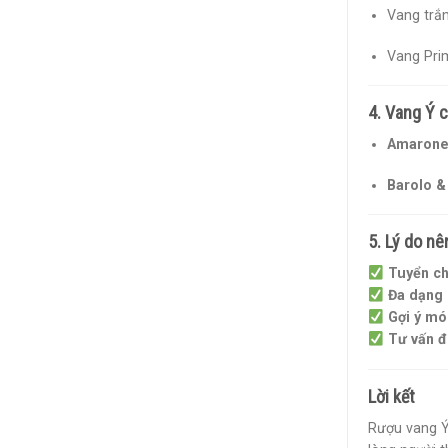
Vang trắn
Vang Prim
4. Vang Ý 
Amarone 
Barolo &
5. Lý do n
Tuyển ch
Đa dạng 
Gợi ý mó
Tư vấn đ
Lời kết
Rượu vang Ý