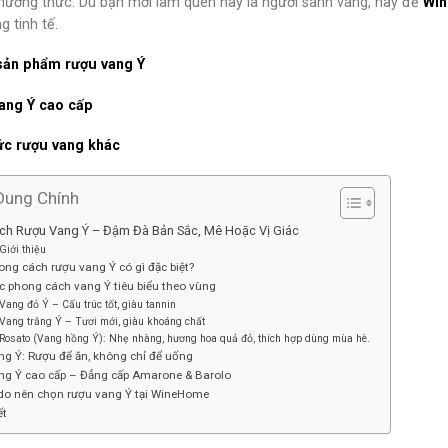
thưởng thức. Dù bạn mới làm quen hay là người sành vang, hãy để
Wi
g tinh tế.
sản phẩm rượu vang Ý
ang Ý cao cấp
ức rượu vang khác
Dung Chính
ch Rượu Vang Ý – Đậm Đà Bản Sắc, Mê Hoặc Vị Giác
Giới thiệu
ong cách rượu vang Ý có gì đặc biệt?
c phong cách vang Ý tiêu biểu theo vùng
Vang đỏ Ý – Cấu trúc tốt, giàu tannin
Vang trắng Ý – Tươi mới, giàu khoáng chất
Rosato (Vang hồng Ý): Nhẹ nhàng, hương hoa quả đỏ, thích hợp dùng mùa hè.
ng Ý: Rượu để ăn, không chỉ để uống
ang Ý cao cấp – Đẳng cấp Amarone & Barolo
 do nên chọn rượu vang Ý tại WineHome
ết