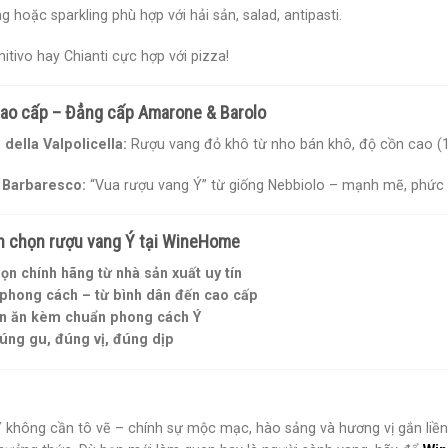
g hoặc sparkling phù hợp với hải sản, salad, antipasti.
itivo hay Chianti cực hợp với pizza!
cao cấp – Đẳng cấp Amarone & Barolo
della Valpolicella:
Rượu vang đỏ khô từ nho bán khô, độ cồn cao (15
 Barbaresco:
“Vua rượu vang Ý” từ giống Nebbiolo – mạnh mẽ, phức
ên chọn rượu vang Ý tại WineHome
ọn chính hãng từ nhà sản xuất uy tín
phong cách – từ bình dân đến cao cấp
n ăn kèm chuẩn phong cách Ý
úng gu, đúng vị, đúng dịp
 không cần tô vẽ – chính sự mộc mạc, hào sảng và hương vị gắn liền 