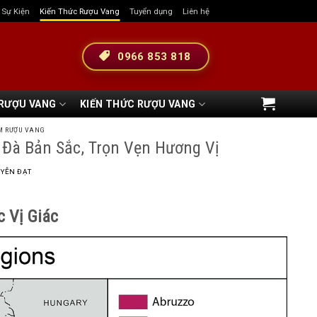
& Sự Kiện
Kiến Thức Rượu Vang
Tuyển dụng
Liên hệ
0966 853 818
 RƯỢU VANG
KIẾN THỨC RƯỢU VANG
M RƯỢU VANG
à Bản Sắc, Trọn Vẹn Hương Vị
YỄN ĐẠT
 Vị Giác