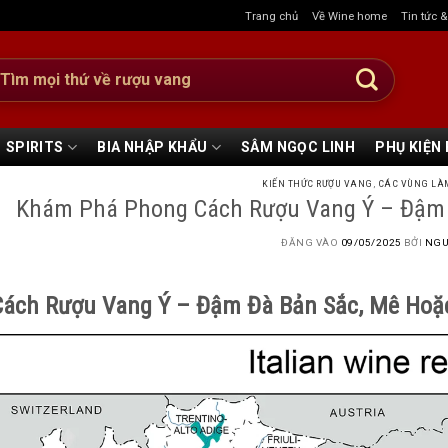
Trang chủ
Về Wine home
Tin tức 
:
SPIRITS
BIA NHẬP KHẨU
SÂM NGỌC LINH
PHỤ KIỆN
KIẾN THỨC RƯỢU VANG
,
CÁC VÙNG LÀ
Khám Phá Phong Cách Rượu Vang Ý – Đậm Đ
ĐĂNG VÀO
09/05/2025
BỞI
NGU
ách Rượu Vang Ý – Đậm Đà Bản Sắc, Mê Hoặc