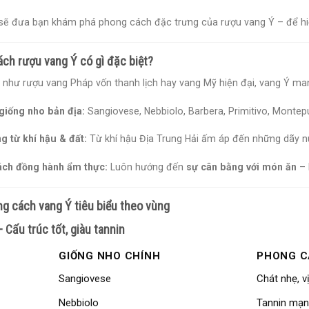
sẽ đưa bạn khám phá phong cách đặc trưng của rượu vang Ý – để hiểu
ách rượu vang Ý có gì đặc biệt?
 như rượu vang Pháp vốn thanh lịch hay vang Mỹ hiện đại, vang Ý m
giống nho bản địa:
Sangiovese, Nebbiolo, Barbera, Primitivo, Montep
g từ khí hậu & đất:
Từ khí hậu Địa Trung Hải ấm áp đến những dãy núi
ch đồng hành ẩm thực:
Luôn hướng đến
sự cân bằng với món ăn
– 
ng cách vang Ý tiêu biểu theo vùng
 Cấu trúc tốt, giàu tannin
GIỐNG NHO CHÍNH
PHONG 
Sangiovese
Chát nhẹ, v
Nebbiolo
Tannin mạnh