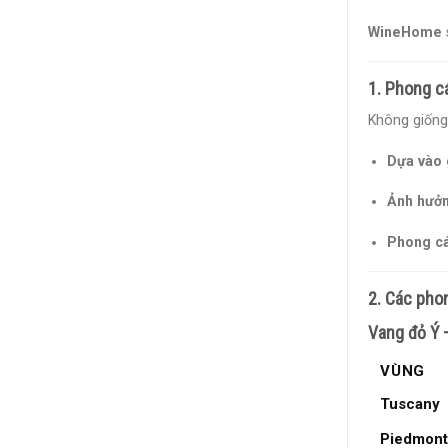
WineHome
1. Phong c
Không giống
Dựa vào 
Ảnh hưởn
Phong cá
2. Các pho
Vang đỏ Ý –
VÙNG
Tuscany
Piedmont