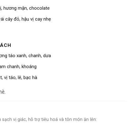
vị, hương mận, chocolate
ái cây đỏ, hậu vị cay nhẹ
CÁCH
ương táo xanh, chanh, dưa
am chanh, khoáng
, vị táo, lê, bạc hà
hè.
 sạch vị giác, hỗ trợ tiêu hoá và tôn món ăn lên: