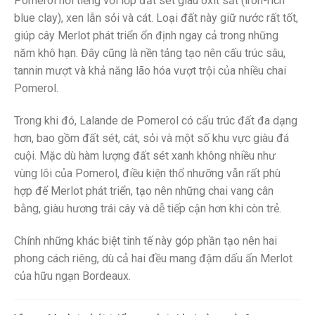
Pomerol nổi tiếng với lớp đất sét giàu oxit sắt (iron-rich
blue clay), xen lẫn sỏi và cát. Loại đất này giữ nước rất tốt,
giúp cây Merlot phát triển ổn định ngay cả trong những
năm khô hạn. Đây cũng là nền tảng tạo nên cấu trúc sâu,
tannin mượt và khả năng lão hóa vượt trội của nhiều chai
Pomerol.
Trong khi đó, Lalande de Pomerol có cấu trúc đất đa dạng
hơn, bao gồm đất sét, cát, sỏi và một số khu vực giàu đá
cuội. Mặc dù hàm lượng đất sét xanh không nhiều như
vùng lõi của Pomerol, điều kiện thổ nhưỡng vẫn rất phù
hợp để Merlot phát triển, tạo nên những chai vang cân
bằng, giàu hương trái cây và dễ tiếp cận hơn khi còn trẻ.
Chính những khác biệt tinh tế này góp phần tạo nên hai
phong cách riêng, dù cả hai đều mang đậm dấu ấn Merlot
của hữu ngạn Bordeaux.