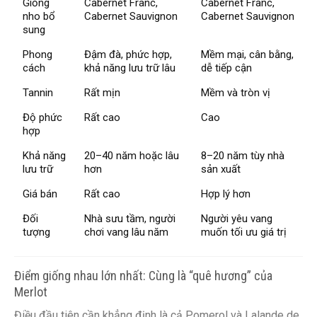
Giống
Cabernet Franc,
Cabernet Franc,
nho bổ
Cabernet Sauvignon
Cabernet Sauvignon
sung
Phong
Đậm đà, phức hợp,
Mềm mại, cân bằng,
cách
khả năng lưu trữ lâu
dễ tiếp cận
Tannin
Rất mịn
Mềm và tròn vị
Độ phức
Rất cao
Cao
hợp
Khả năng
20–40 năm hoặc lâu
8–20 năm tùy nhà
lưu trữ
hơn
sản xuất
Giá bán
Rất cao
Hợp lý hơn
Đối
Nhà sưu tầm, người
Người yêu vang
tượng
chơi vang lâu năm
muốn tối ưu giá trị
Điểm giống nhau lớn nhất: Cùng là “quê hương” của
Merlot
Điều đầu tiên cần khẳng định là cả Pomerol và Lalande de