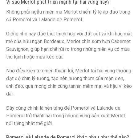
Vì sao Merlot phát triển mạnh tại hai vùng này?
Không phải ngẫu nhiên mà Merlot chiếm tỷ lệ áp đảo trong
cả Pomerol và Lalande de Pomerol.
Giống nho này đặc biệt thích hợp với đất sét và khí hậu mát
mẻ của hữu ngạn Bordeaux. Merlot chín sớm hơn Cabernet
Sauvignon, giúp hạn chế rủi ro trong những niên vụ có mùa
thu lạnh hoặc mưa kéo dài.
Nhờ điều kiện tự nhiên thuận lợi, Merlot tại hai vùng thường
đạt độ chín lý tưởng, tạo nên hương thơm của mận đen,
anh đào, quả mọng chín cùng tannin mềm mại và hậu vị kéo
dài.
Đây cũng chính là nền tảng để Pomerol và Lalande de
Pomerol trở thành hai trong những vùng sản xuất Merlot
nổi tiếng nhất thế giới.
Pomerol và Lalande de Pomerol khác nhau như thế nào?