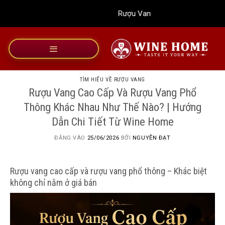
Bỏ
Rượu Vang Wine Home
qua
nội
dung
TÌM HIỂU VỀ RƯỢU VANG
Rượu Vang Cao Cấp Và Rượu Vang Phổ
Thông Khác Nhau Như Thế Nào? | Hướng
Dẫn Chi Tiết Từ Wine Home
ĐĂNG VÀO
25/06/2026
BỞI
NGUYỄN ĐẠT
Rượu vang cao cấp và rượu vang phổ thông – Khác biệt
không chỉ nằm ở giá bán