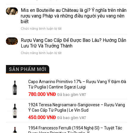
Pomerol
Như
giới
và
Thế
Mis en Bouteille au Château là gì? Ý nghĩa trên nhãn
Lalande
Nào?
rượu vang Pháp và những điều người yêu vang nên
de
10
biết
Pomerol:
Điểm
ở
Chức năng bình luận bị tắt
Điểm
So
Mis
giống,
Sánh
en
khác
Dễ
Rượu Vang Cao Cấp Để Được Bao Lâu? Hướng Dẫn
Bouteille
nhau
Hiểu
Lưu Trữ Và Trưởng Thành
au
và
Cho
ở
Chức năng bình luận bị tắt
Château
vì
Người
Rượu
là
sao
Mới
Vang
gì?
Lalande
Cao
SẢN PHẨM MỚI
Ý
de
Cấp
nghĩa
Pomerol
Để
trên
là
Capo Amarino Primitivo 17% – Rượu Vang Ý Đậm Đà
Được
nhãn
lựa
Từ Puglia | Cantine Sgarzi Luigi
Bao
rượu
chọn
Giá
Giá
Lâu?
780.000
VNĐ
vang
Đã bao gồm VAT
đáng
Hướng
Pháp
gốc
hiện
giá?
Dẫn
và
1924 Teresa Negroamaro-Sangiovese – Rượu Vang
là:
tại
Lưu
những
Ý Cao Cấp Từ Puglia | Le Vin Sud
858.000 VNĐ.
là:
Trữ
điều
Giá
Giá
450.000
VNĐ
Đã bao gồm VAT
780.000 VNĐ.
Và
người
gốc
hiện
Trưởng
yêu
1954 Francesco Ferrulli (1954 Nghệ Sĩ) – Tuyệt Tác
Thành
là:
tại
vang