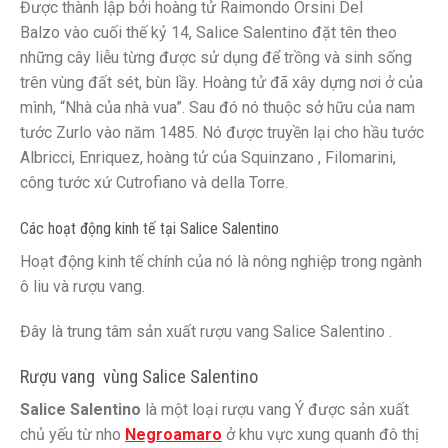
Được thành lập bởi hoàng tử
Raimondo Orsini Del
Balzo
vào cuối thế kỷ 14, Salice Salentino đặt tên theo
những cây liễu từng được sử dụng để trồng và sinh sống
trên vùng đất sét, bùn lầy. Hoàng tử đã xây dựng nơi ở của
mình, “Nhà của nhà vua”. Sau đó nó thuộc sở hữu của nam
tước Zurlo vào năm 1485. Nó được truyền lại cho hầu tước
Albricci, Enriquez, hoàng tử của
Squinzano
, Filomarini,
công tước xứ
Cutrofiano
và della Torre.
Các hoạt động kinh tế tại Salice Salentino
Hoạt động kinh tế chính của nó là nông nghiệp trong ngành
ô liu và rượu vang.
Đây là trung tâm sản xuất rượu vang
Salice Salentino
.
Rượu vang vùng Salice Salentino
Salice Salentino
là một loại rượu vang Ý được sản xuất
chủ yếu từ nho
Negroamaro
ở khu vực xung quanh đô thị