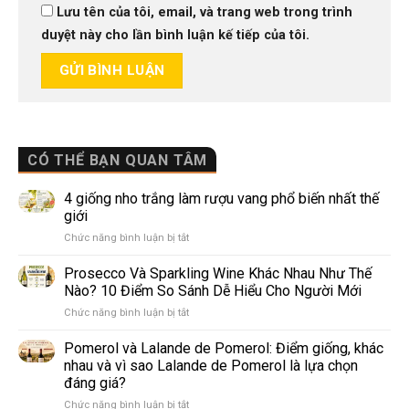
Lưu tên của tôi, email, và trang web trong trình
duyệt này cho lần bình luận kế tiếp của tôi.
CÓ THỂ BẠN QUAN TÂM
4 giống nho trắng làm rượu vang phổ biến nhất thế
giới
ở
Chức năng bình luận bị tắt
4
giống
Prosecco Và Sparkling Wine Khác Nhau Như Thế
nho
Nào? 10 Điểm So Sánh Dễ Hiểu Cho Người Mới
trắng
ở
Chức năng bình luận bị tắt
làm
Prosecco
rượu
Và
Pomerol và Lalande de Pomerol: Điểm giống, khác
vang
Sparkling
phổ
nhau và vì sao Lalande de Pomerol là lựa chọn
Wine
biến
đáng giá?
Khác
nhất
ở
Chức năng bình luận bị tắt
Nhau
thế