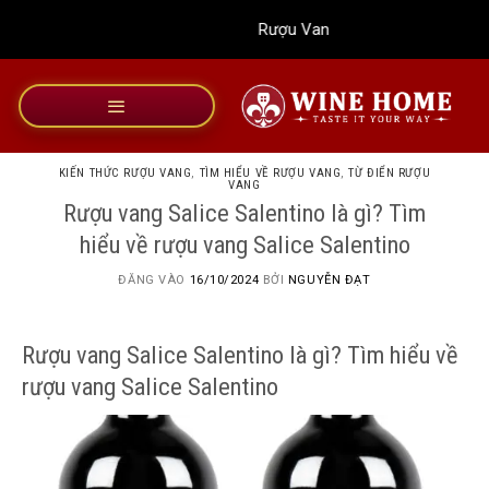
Bỏ
Rượu Vang Wine Home
qua
nội
dung
KIẾN THỨC RƯỢU VANG
,
TÌM HIỂU VỀ RƯỢU VANG
,
TỪ ĐIỂN RƯỢU
VANG
Rượu vang Salice Salentino là gì? Tìm
hiểu về rượu vang Salice Salentino
ĐĂNG VÀO
16/10/2024
BỞI
NGUYỄN ĐẠT
Rượu vang Salice Salentino là gì? Tìm hiểu về
rượu vang Salice Salentino