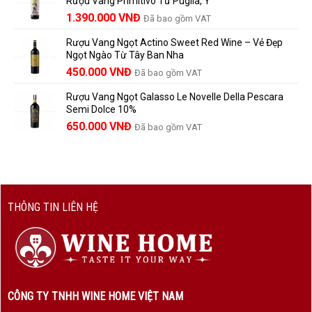
Rượu Vang Primitivo Từ Puglia, Ý
nên
495.000 VNĐ.
là:
Giá
Giá
biết
1.390.000
VNĐ
Đã bao gồm VAT
450.000 VNĐ.
gốc
hiện
Rượu Vang Ngọt Actino Sweet Red Wine – Vẻ Đẹp
là:
tại
Ngọt Ngào Từ Tây Ban Nha
1.529.000 VNĐ.
là:
450.000
VNĐ
Đã bao gồm VAT
1.390.000 VNĐ.
Rượu Vang Ngọt Galasso Le Novelle Della Pescara
Semi Dolce 10%
650.000
VNĐ
Đã bao gồm VAT
THÔNG TIN LIÊN HỆ
CÔNG TY TNHH WINE HOME VIỆT NAM