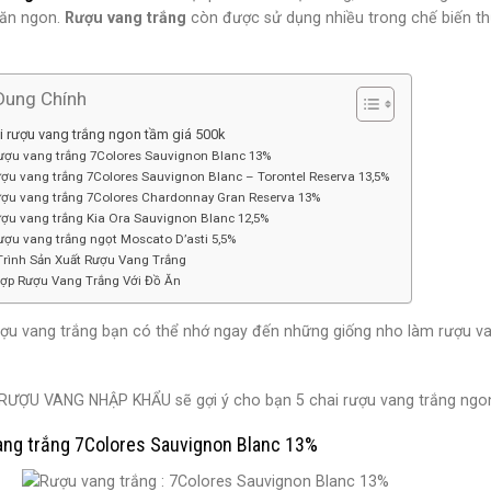
ăn ngon.
Rượu vang trắng
còn được sử dụng nhiều trong chế biến th
Dung Chính
i rượu vang trắng ngon tầm giá 500k
Rượu vang trắng 7Colores Sauvignon Blanc 13%
ợu vang trắng 7Colores Sauvignon Blanc – Torontel Reserva 13,5%
ượu vang trắng 7Colores Chardonnay Gran Reserva 13%
ượu vang trắng Kia Ora Sauvignon Blanc 12,5%
ượu vang trắng ngọt Moscato D’asti 5,5%
Trình Sản Xuất Rượu Vang Trắng
Hợp Rượu Vang Trắng Với Đồ Ăn
ợu vang trắng bạn có thể nhớ ngay đến những giống nho làm rượu va
y RƯỢU VANG NHẬP KHẨU sẽ gợi ý cho bạn 5 chai rượu vang trắng ngon
ang trắng 7Colores Sauvignon Blanc 13%