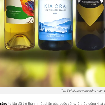
Top 5 chai rượu vang trắng ngon 
trắng
từ lâu đã trở thành một phần của cuộc sống, là thức uống khai