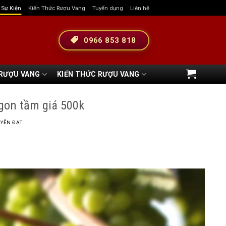
& Sự Kiện
Kiến Thức Rượu Vang
Tuyển dụng
Liên hệ
0966 853 818
 RƯỢU VANG
KIẾN THỨC RƯỢU VANG
ngon tầm giá 500k
YỄN ĐẠT