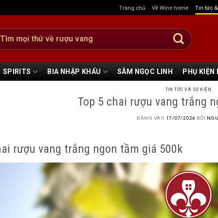
Trang chủ
Về Wine home
Tin tức 
:
SPIRITS
BIA NHẬP KHẨU
SÂM NGỌC LINH
PHỤ KIỆN
TIN TỨC VÀ SỰ KIỆN
Top 5 chai rượu vang trắng 
ĐĂNG VÀO
17/07/2024
BỞI
NGU
hai rượu vang trắng ngon tầm giá 500k