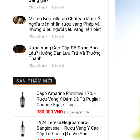
đáng giá?
Nhau
Như
ở
Chức năng bình luận bị tắt
Thế
Pomerol
Nào?
và
Mis en Bouteille au Château là gì? Ý
10
Lalande
nghĩa trên nhãn rượu vang Pháp và
Điểm
de
những điều người yêu vang nên biết
So
Pomerol:
Sánh
Điểm
ở
Chức năng bình luận bị tắt
Dễ
giống,
Mis
Hiểu
khác
en
Rượu Vang Cao Cấp Để Được Bao
Cho
nhau
Bouteille
Lâu? Hướng Dẫn Lưu Trữ Và Trưởng
Người
và
au
Mới
Thành
vì
Château
sao
là
ở
Chức năng bình luận bị tắt
Lalande
gì?
Rượu
de
Ý
Vang
Pomerol
nghĩa
Cao
SẢN PHẨM MỚI
là
trên
Cấp
lựa
nhãn
Để
chọn
rượu
Capo Amarino Primitivo 17% –
Được
đáng
vang
Bao
Rượu Vang Ý Đậm Đà Từ Puglia |
giá?
Pháp
Lâu?
Cantine Sgarzi Luigi
và
Hướng
Giá
Giá
những
780.000
VNĐ
Đã bao gồm VAT
Dẫn
điều
gốc
hiện
Lưu
người
Trữ
1924 Teresa Negroamaro-
là:
tại
yêu
Và
Sangiovese – Rượu Vang Ý Cao
858.000 VNĐ.
là:
vang
Trưởng
Cấp Từ Puglia | Le Vin Sud
780.000 VNĐ.
nên
Thành
biết