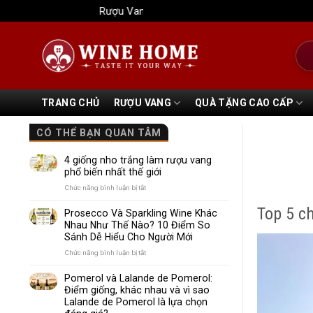
Bỏ
Rượu Vang Wine Home
qua
nội
Tìm
dung
kiếm
TRANG CHỦ
RƯỢU VANG
QUÀ TẶNG CAO CẤP
CÓ THỂ BẠN QUAN TÂM
4 giống nho trắng làm rượu vang
phổ biến nhất thế giới
ở
Chức năng bình luận bị tắt
4
Top 5 c
giống
Prosecco Và Sparkling Wine Khác
nho
Nhau Như Thế Nào? 10 Điểm So
trắng
Sánh Dễ Hiểu Cho Người Mới
làm
rượu
ở
Chức năng bình luận bị tắt
vang
Prosecco
phổ
Và
Pomerol và Lalande de Pomerol:
biến
Sparkling
Điểm giống, khác nhau và vì sao
nhất
Wine
Lalande de Pomerol là lựa chọn
thế
Khác
giới