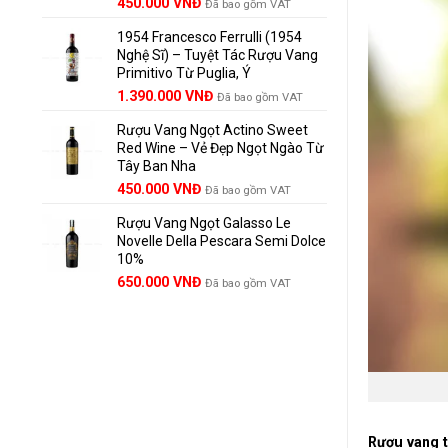
Giá
Giá
450.000
VNĐ
Đã bao gồm VAT
gốc
hiện
1954 Francesco Ferrulli (1954
là:
tại
Nghệ Sĩ) – Tuyệt Tác Rượu Vang
495.000 VNĐ.
là:
Primitivo Từ Puglia, Ý
450.000 VNĐ.
Giá
Giá
1.390.000
VNĐ
Đã bao gồm VAT
gốc
hiện
Rượu Vang Ngọt Actino Sweet
là:
tại
Red Wine – Vẻ Đẹp Ngọt Ngào Từ
1.529.000 VNĐ.
là:
Tây Ban Nha
1.390.000 VNĐ.
450.000
VNĐ
Đã bao gồm VAT
Rượu Vang Ngọt Galasso Le
Novelle Della Pescara Semi Dolce
10%
650.000
VNĐ
Đã bao gồm VAT
Rượu vang 