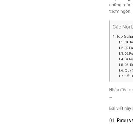
những món 
thơm ngon.
Các Nội 
Top 5 cha
01. 
02.Rư
03.R
04.R
05. R
Quy 
Kết 
Nhắc đến rư
…
Bài viết nà
01.
Rượu v