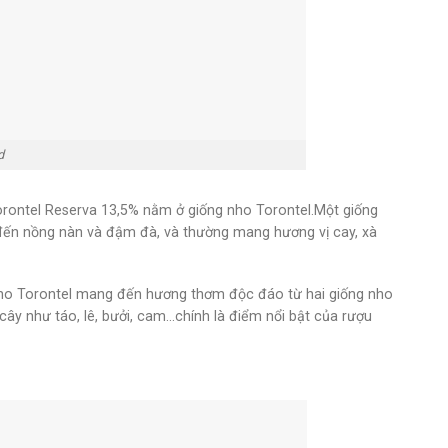
d
orontel Reserva 13,5% nằm ở giống nho Torontel.Một giống
đến nồng nàn và đậm đà, và thường mang hương vị cay, xà
 nho Torontel mang đến hương thơm độc đáo từ hai giống nho
ây như táo, lê, bưởi, cam…chính là điểm nổi bật của rượu