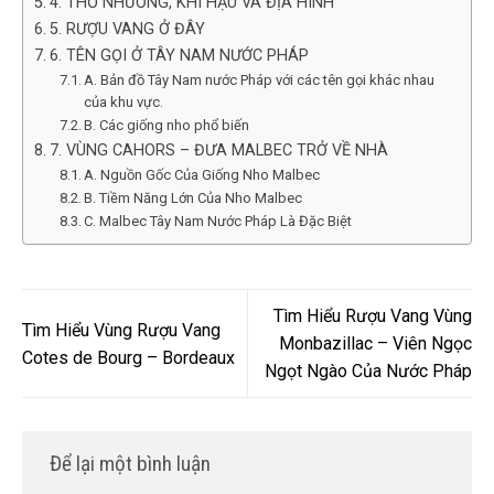
4. THỔ NHƯỠNG, KHÍ HẬU VÀ ĐỊA HÌNH
5. RƯỢU VANG Ở ĐÂY
6. TÊN GỌI Ở TÂY NAM NƯỚC PHÁP
A. Bản đồ Tây Nam nước Pháp với các tên gọi khác nhau
của khu vực.
B. Các giống nho phổ biến
7. VÙNG CAHORS – ĐƯA MALBEC TRỞ VỀ NHÀ
A. Nguồn Gốc Của Giống Nho Malbec
B. Tiềm Năng Lớn Của Nho Malbec
C. Malbec Tây Nam Nước Pháp Là Đặc Biệt
Tìm Hiểu Rượu Vang Vùng
Tìm Hiểu Vùng Rượu Vang
Monbazillac – Viên Ngọc
Cotes de Bourg – Bordeaux
Ngọt Ngào Của Nước Pháp
Để lại một bình luận