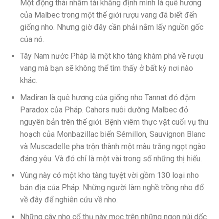
Một động thái nhằm tái khẳng định mình là quê hương
của Malbec trong một thế giới rượu vang đã biết đến
giống nho. Nhưng giờ đây cần phải nắm lấy nguồn gốc
của nó.
Tây Nam nước Pháp là một kho tàng khám phá về rượu
vang mà bạn sẽ không thể tìm thấy ở bất kỳ nơi nào
khác.
Madiran là quê hương của giống nho Tannat đỏ đậm
Paradox của Pháp. Cahors nuôi dưỡng Malbec đỏ
nguyên bản trên thế giới. Bệnh viêm thực vật cuối vụ thu
hoạch của Monbazillac biến Sémillon, Sauvignon Blanc
và Muscadelle pha trộn thành một màu trắng ngọt ngào
đáng yêu. Và đó chỉ là một vài trong số những thị hiếu.
Vùng này có một kho tàng tuyệt vời gồm 130 loại nho
bản địa của Pháp. Những người làm nghề trồng nho đổ
về đây để nghiên cứu về nho.
Những cây nho cổ thụ này mọc trên những ngọn núi dốc