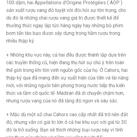
100 dặm, hai Appellations d’Origine Protégées ( AOP )
sản xuất rượu vang đỏ tuyệt vời đòi hỏi sự tôn trọng, cho
dù đó là những chai rượu vang giá trị được thiết kế để
thưởng thức ngay lập tức hàng ngày hay những bộ phim
bom tấn táo bạo được xây dựng trong hầm rượu trong
nhiều thập kỷ.
+ Những khu vực này, cả hai đều được thành lập dựa trên
các truyền thống cũ, hiện đang thu hút sự chú ý trên toàn
thế giới trong khi tôn vinh nguồn gốc của họ. Ở Cahors, hai
thập kỷ qua đã mang đến sự xuất hiện của tiền và tài năng
mới, với những người tiên phong trong nước tiếp thu kiến ​​
thức và tầm cỡ quốc tế. Madiran đã di chuyển chậm hơn,
nhưng rượu vang của nó đã tăng độ ngon và sâu sắc.
+ Mặc dù một số chai Cahors cao cấp nhất đã trở nên đắt
đỏ, nhưng vẫn có giá trị lớn ở cả hai khu vực với giá từ 30
đô la trở xuống. Bạn sẽ thích những loại rượu này vì tính