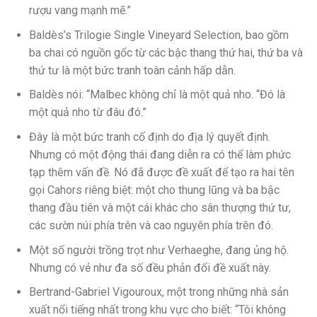
rượu vang mạnh mẽ.”
Baldès’s Trilogie Single Vineyard Selection, bao gồm
ba chai có nguồn gốc từ các bậc thang thứ hai, thứ ba và
thứ tư là một bức tranh toàn cảnh hấp dẫn.
Baldès nói: “Malbec không chỉ là một quả nho. “Đó là
một quả nho từ đâu đó.”
Đây là một bức tranh cố định do địa lý quyết định.
Nhưng có một động thái đang diễn ra có thể làm phức
tạp thêm vấn đề. Nó đã được đề xuất để tạo ra hai tên
gọi Cahors riêng biệt: một cho thung lũng và ba bậc
thang đầu tiên và một cái khác cho sân thượng thứ tư,
các sườn núi phía trên và cao nguyên phía trên đó.
Một số người trồng trọt như Verhaeghe, đang ủng hộ.
Nhưng có vẻ như đa số đều phản đối đề xuất này.
Bertrand-Gabriel Vigouroux, một trong những nhà sản
xuất nổi tiếng nhất trong khu vực cho biết: “Tôi không