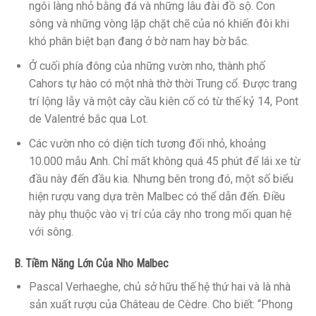
ngôi làng nhỏ bằng đá và những lâu đài đồ sộ. Con
sông và những vòng lặp chặt chẽ của nó khiến đôi khi
khó phân biệt bạn đang ở bờ nam hay bờ bắc.
Ở cuối phía đông của những vườn nho, thành phố
Cahors tự hào có một nhà thờ thời Trung cổ. Được trang
trí lộng lẫy và một cây cầu kiên cố có từ thế kỷ 14, Pont
de Valentré bắc qua Lot.
Các vườn nho có diện tích tương đối nhỏ, khoảng
10.000 mẫu Anh. Chỉ mất không quá 45 phút để lái xe từ
đầu này đến đầu kia. Nhưng bên trong đó, một số biểu
hiện rượu vang dựa trên Malbec có thể dẫn đến. Điều
này phụ thuộc vào vị trí của cây nho trong mối quan hệ
với sông.
B. Tiềm Năng Lớn Của Nho Malbec
Pascal Verhaeghe, chủ sở hữu thế hệ thứ hai và là nhà
sản xuất rượu của Château de Cèdre. Cho biết: “Phong