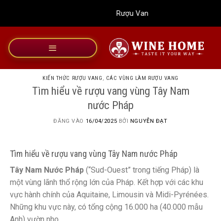
Bỏ
Rượu Vang Wine Home
qua
nội
dung
KIẾN THỨC RƯỢU VANG
,
CÁC VÙNG LÀM RƯỢU VANG
Tìm hiểu về rượu vang vùng Tây Nam
nước Pháp
ĐĂNG VÀO
16/04/2025
BỞI
NGUYỄN ĐẠT
Tìm hiểu về rượu vang vùng Tây Nam nước Pháp
Tây Nam Nước Pháp
(“Sud-Ouest” trong tiếng Pháp) là
một vùng lãnh thổ rộng lớn của Pháp. Kết hợp với các khu
vực hành chính của Aquitaine, Limousin và Midi-Pyrénées.
Những khu vực này, có tổng cộng 16.000 ha (40.000 mẫu
Anh) vườn nho.