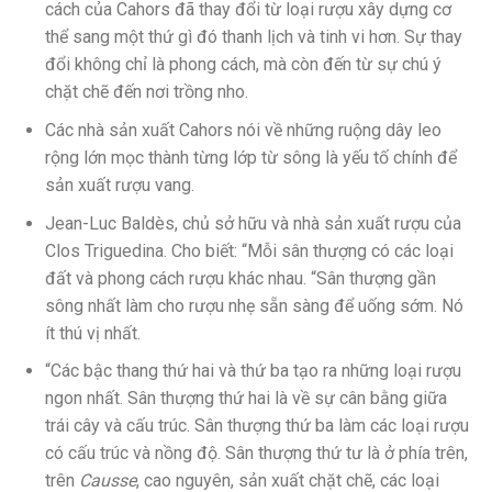
cách của Cahors đã thay đổi từ loại rượu xây dựng cơ
thể sang một thứ gì đó thanh lịch và tinh vi hơn. Sự thay
đổi không chỉ là phong cách, mà còn đến từ sự chú ý
chặt chẽ đến nơi trồng nho.
Các nhà sản xuất Cahors nói về những ruộng dây leo
rộng lớn mọc thành từng lớp từ sông là yếu tố chính để
sản xuất rượu vang.
Jean-Luc Baldès, chủ sở hữu và nhà sản xuất rượu của
Clos Triguedina. Cho biết: “Mỗi sân thượng có các loại
đất và phong cách rượu khác nhau. “Sân thượng gần
sông nhất làm cho rượu nhẹ sẵn sàng để uống sớm. Nó
ít thú vị nhất.
“Các bậc thang thứ hai và thứ ba tạo ra những loại rượu
ngon nhất. Sân thượng thứ hai là về sự cân bằng giữa
trái cây và cấu trúc. Sân thượng thứ ba làm các loại rượu
có cấu trúc và nồng độ. Sân thượng thứ tư là ở phía trên,
trên
Causse
, cao nguyên, sản xuất chặt chẽ, các loại