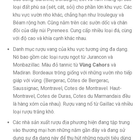
loại đất phù sa (sét, cát, sỏi) cho phần lớn khu vực. Các
khu vực vườn nho khác, chẳng hạn như Irouleguy và
Béarn rộng hơn. Cũng nằm trên các sườn dốc và chân
đồi của dãy núi Pyrenees. Cung cấp nhiều loại đá, cùng
với độ cao và khía cạnh khác nhau.
Danh mục rượu vang của khu vực tương ứng đa dạng.
Nó bao gồm các loại rượu ngọt từ Jurancon và
Monbazillac. Màu đỏ tannic từ
Vùng Cahors
và
Madiran. Bordeaux trông giống với những vườn nho tiếp
giáp với vùng. (Bergerac, Côtes de Bergerac,
Saussignac, Montravel, Cotes de Montravel. Haut-
Montravel, Cotes de Duras, Cotes du Marmandais đều
là hàng xóm của nhau). Rượu vang nổ từ Gaillac và nhiều
loại rượu trắng khô.
Các nhà sản xuất rượu địa phương hiện đang tập trung
vào thương mại hơn những năm gần đây và đang sử
dụng sự đa dạng này để thu hút những người tiêu dùng