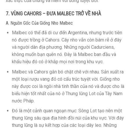
xác thực của chúng và niềm vui uống tuyệt đối.
7. VÙNG CAHORS – ĐƯA MALBEC TRỞ VỀ NHÀ
A. Nguồn Gốc Của Giống Nho Malbec
Malbec có thể đã di cư đến Argentina, nhưng trước tiên
nó được trồng ở Cahors. Cây nho vẫn còn bám rễ ở đây
và người dân địa phương. Những người Cadurciens,
không muốn bạn quên nó. Đây là Malbec ban đầu và
khẩu hiệu đó có ở khắp mọi nơi trong khu vực.
Malbec và Cahors gắn bó chặt chẽ với nhau. Sản xuất ra
một loại rượu vang đỏ có cấu trúc tuyệt vời. Giống nho
này được coi là ngôi nhà tinh thần của nó và được cho là
biểu hiện tốt nhất của nó ở Thung lũng Lot của Tây Nam
nước Pháp.
Đó là một cảnh quan ngoạn mục: Sông Lot tạo nên một
thung lũng sâu qua địa hình đồi núi của khu vực. Với đáy
thung lũng là sự kết hợp của các loại dây leo. Những