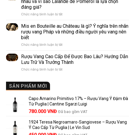
nhau và vì sao Lalande de Pomerol là lựa chọn
Wine
biến
đáng giá?
Khác
nhất
ở
Chức năng bình luận bị tắt
Nhau
thế
Pomerol
Như
giới
và
Thế
Mis en Bouteille au Château là gì? Ý nghĩa trên nhãn
Lalande
Nào?
rượu vang Pháp và những điều người yêu vang nên
de
10
biết
Pomerol:
Điểm
ở
Chức năng bình luận bị tắt
Điểm
So
Mis
giống,
Sánh
en
khác
Dễ
Rượu Vang Cao Cấp Để Được Bao Lâu? Hướng Dẫn
Bouteille
nhau
Hiểu
Lưu Trữ Và Trưởng Thành
au
và
Cho
ở
Chức năng bình luận bị tắt
Château
vì
Người
Rượu
là
sao
Mới
Vang
gì?
Lalande
Cao
SẢN PHẨM MỚI
Ý
de
Cấp
nghĩa
Pomerol
Để
trên
là
Capo Amarino Primitivo 17% – Rượu Vang Ý Đậm Đà
Được
nhãn
lựa
Từ Puglia | Cantine Sgarzi Luigi
Bao
rượu
chọn
Giá
Giá
Lâu?
780.000
VNĐ
vang
Đã bao gồm VAT
đáng
Hướng
Pháp
gốc
hiện
giá?
Dẫn
và
1924 Teresa Negroamaro-Sangiovese – Rượu Vang
là:
tại
Lưu
những
Ý Cao Cấp Từ Puglia | Le Vin Sud
858.000 VNĐ.
là:
Trữ
điều
Giá
Giá
450.000
VNĐ