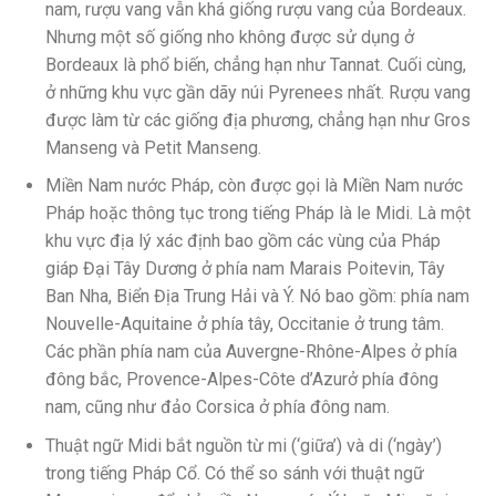
nam, rượu vang vẫn khá giống rượu vang của Bordeaux.
Nhưng một số giống nho không được sử dụng ở
Bordeaux là phổ biến, chẳng hạn như Tannat. Cuối cùng,
ở những khu vực gần dãy núi Pyrenees nhất. Rượu vang
được làm từ các giống địa phương, chẳng hạn như Gros
Manseng và Petit Manseng.
Miền Nam nước Pháp, còn được gọi là Miền Nam nước
Pháp hoặc thông tục trong tiếng Pháp là le Midi. Là một
khu vực địa lý xác định bao gồm các vùng của Pháp
giáp Đại Tây Dương ở phía nam Marais Poitevin, Tây
Ban Nha, Biển Địa Trung Hải và Ý. Nó bao gồm: phía nam
Nouvelle-Aquitaine ở phía tây, Occitanie ở trung tâm.
Các phần phía nam của Auvergne-Rhône-Alpes ở phía
đông bắc, Provence-Alpes-Côte d’Azurở phía đông
nam, cũng như đảo Corsica ở phía đông nam.
Thuật ngữ Midi bắt nguồn từ mi (‘giữa’) và di (‘ngày’)
trong tiếng Pháp Cổ. Có thể so sánh với thuật ngữ