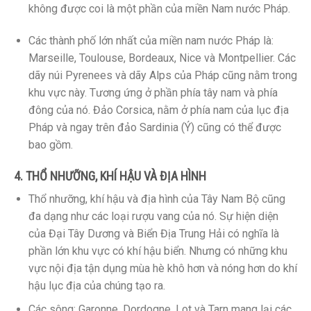
không được coi là một phần của miền Nam nước Pháp.
Các thành phố lớn nhất của miền nam nước Pháp là:
Marseille, Toulouse, Bordeaux, Nice và Montpellier. Các
dãy núi Pyrenees và dãy Alps của Pháp cũng nằm trong
khu vực này. Tương ứng ở phần phía tây nam và phía
đông của nó. Đảo Corsica, nằm ở phía nam của lục địa
Pháp và ngay trên đảo Sardinia (Ý) cũng có thể được
bao gồm.
4. THỔ NHƯỠNG, KHÍ HẬU VÀ ĐỊA HÌNH
Thổ nhưỡng, khí hậu và địa hình của Tây Nam Bộ cũng
đa dạng như các loại rượu vang của nó. Sự hiện diện
của Đại Tây Dương và Biển Địa Trung Hải có nghĩa là
phần lớn khu vực có khí hậu biển. Nhưng có những khu
vực nội địa tận dụng mùa hè khô hơn và nóng hơn do khí
hậu lục địa của chúng tạo ra.
Các sông: Garonne, Dordogne, Lot và Tarn mang lại các