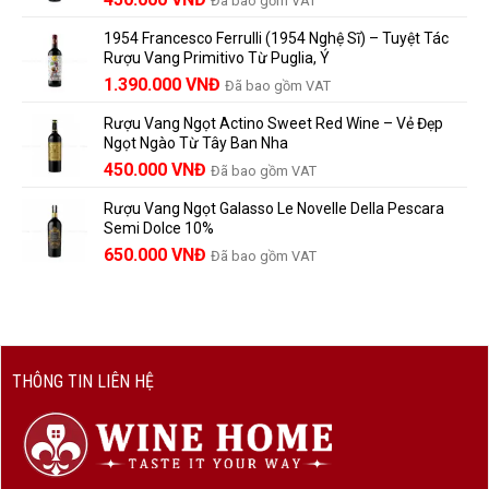
Đã bao gồm VAT
780.000 VNĐ.
Và
người
gốc
hiện
Trưởng
yêu
1954 Francesco Ferrulli (1954 Nghệ Sĩ) – Tuyệt Tác
Thành
là:
tại
vang
Rượu Vang Primitivo Từ Puglia, Ý
nên
495.000 VNĐ.
là:
Giá
Giá
biết
1.390.000
VNĐ
Đã bao gồm VAT
450.000 VNĐ.
gốc
hiện
Rượu Vang Ngọt Actino Sweet Red Wine – Vẻ Đẹp
là:
tại
Ngọt Ngào Từ Tây Ban Nha
1.529.000 VNĐ.
là:
450.000
VNĐ
Đã bao gồm VAT
1.390.000 VNĐ.
Rượu Vang Ngọt Galasso Le Novelle Della Pescara
Semi Dolce 10%
650.000
VNĐ
Đã bao gồm VAT
THÔNG TIN LIÊN HỆ