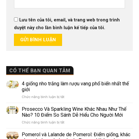
Lưu tên của tôi, email, và trang web trong trình
duyệt này cho lần bình luận kế tiếp của tôi.
CÓ THỂ BẠN QUAN TÂM
4 giống nho trắng làm rượu vang phổ biến nhất thế
giới
ở
Chức năng bình luận bị tắt
4
giống
Prosecco Và Sparkling Wine Khác Nhau Như Thế
nho
Nào? 10 Điểm So Sánh Dễ Hiểu Cho Người Mới
trắng
ở
Chức năng bình luận bị tắt
làm
Prosecco
rượu
Và
Pomerol và Lalande de Pomerol: Điểm giống, khác
vang
Sparkling
phổ