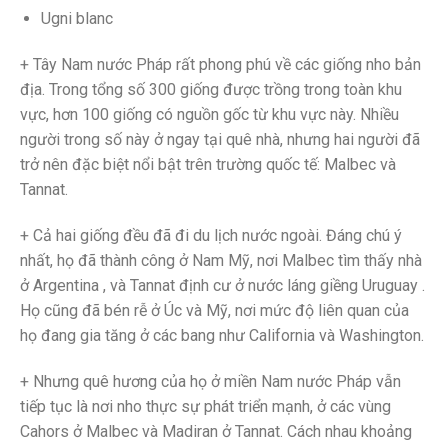
Ugni blanc
+ Tây Nam nước Pháp rất phong phú về các giống nho bản
địa. Trong tổng số 300 giống được trồng trong toàn khu
vực, hơn 100 giống có nguồn gốc từ khu vực này. Nhiều
người trong số này ở ngay tại quê nhà, nhưng hai người đã
trở nên đặc biệt nổi bật trên trường quốc tế: Malbec và
Tannat.
+ Cả hai giống đều đã đi du lịch nước ngoài. Đáng chú ý
nhất, họ đã thành công ở Nam Mỹ, nơi Malbec tìm thấy nhà
ở Argentina , và Tannat định cư ở nước láng giềng Uruguay .
Họ cũng đã bén rễ ở Úc và Mỹ, nơi mức độ liên quan của
họ đang gia tăng ở các bang như California và Washington.
+ Nhưng quê hương của họ ở miền Nam nước Pháp vẫn
tiếp tục là nơi nho thực sự phát triển mạnh, ở các vùng
Cahors ở Malbec và Madiran ở Tannat. Cách nhau khoảng