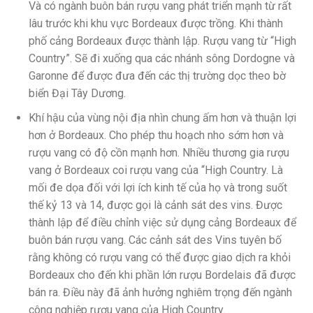
Và có ngành buôn bán rượu vang phát triển mạnh từ rất
lâu trước khi khu vực Bordeaux được trồng. Khi thành
phố cảng Bordeaux được thành lập. Rượu vang từ “High
Country”. Sẽ đi xuống qua các nhánh sông Dordogne và
Garonne để được đưa đến các thị trường dọc theo bờ
biển Đại Tây Dương.
Khí hậu của vùng nội địa nhìn chung ấm hơn và thuận lợi
hơn ở Bordeaux. Cho phép thu hoạch nho sớm hơn và
rượu vang có độ cồn mạnh hơn. Nhiều thương gia rượu
vang ở Bordeaux coi rượu vang của “High Country. Là
mối đe dọa đối với lợi ích kinh tế của họ và trong suốt
thế kỷ 13 và 14, được gọi là cảnh sát des vins. Được
thành lập để điều chỉnh việc sử dụng cảng Bordeaux để
buôn bán rượu vang. Các cảnh sát des Vins tuyên bố
rằng không có rượu vang có thể được giao dịch ra khỏi
Bordeaux cho đến khi phần lớn rượu Bordelais đã được
bán ra. Điều này đã ảnh hưởng nghiêm trọng đến ngành
công nghiệp rượu vang của High Country.