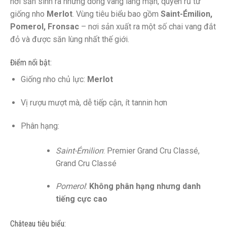
nơi sản sinh ra những dòng vang lãng mạn, quyến rũ từ
giống nho
Merlot
. Vùng tiêu biểu bao gồm
Saint-Émilion,
Pomerol, Fronsac
– nơi sản xuất ra một số chai vang đắt
đỏ và được săn lùng nhất thế giới.
Điểm nổi bật:
Giống nho chủ lực:
Merlot
Vị rượu mượt mà, dễ tiếp cận, ít tannin hơn
Phân hạng:
Saint-Émilion
: Premier Grand Cru Classé,
Grand Cru Classé
Pomerol
:
Không phân hạng nhưng danh
tiếng cực cao
Château tiêu biểu: