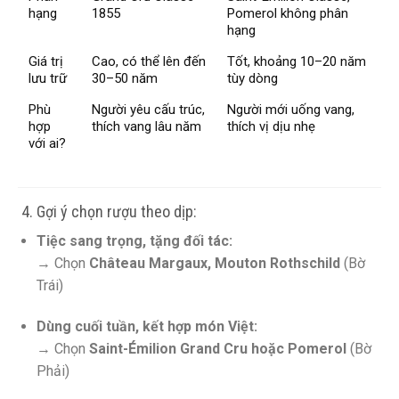
hạng
1855
Pomerol không phân
hạng
Giá trị
Cao, có thể lên đến
Tốt, khoảng 10–20 năm
lưu trữ
30–50 năm
tùy dòng
Phù
Người yêu cấu trúc,
Người mới uống vang,
hợp
thích vang lâu năm
thích vị dịu nhẹ
với ai?
️ 4. Gợi ý chọn rượu theo dịp:
Tiệc sang trọng, tặng đối tác:
→ Chọn
Château Margaux, Mouton Rothschild
(Bờ
Trái)
Dùng cuối tuần, kết hợp món Việt:
→ Chọn
Saint-Émilion Grand Cru hoặc Pomerol
(Bờ
Phải)