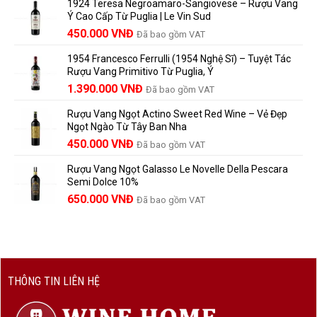
và
1924 Teresa Negroamaro-Sangiovese – Rượu Vang
là:
tại
Lưu
những
Ý Cao Cấp Từ Puglia | Le Vin Sud
858.000 VNĐ.
là:
Trữ
điều
Giá
Giá
450.000
VNĐ
Đã bao gồm VAT
780.000 VNĐ.
Và
người
gốc
hiện
Trưởng
yêu
1954 Francesco Ferrulli (1954 Nghệ Sĩ) – Tuyệt Tác
Thành
là:
tại
vang
Rượu Vang Primitivo Từ Puglia, Ý
nên
495.000 VNĐ.
là:
Giá
Giá
biết
1.390.000
VNĐ
Đã bao gồm VAT
450.000 VNĐ.
gốc
hiện
Rượu Vang Ngọt Actino Sweet Red Wine – Vẻ Đẹp
là:
tại
Ngọt Ngào Từ Tây Ban Nha
1.529.000 VNĐ.
là:
450.000
VNĐ
Đã bao gồm VAT
1.390.000 VNĐ.
Rượu Vang Ngọt Galasso Le Novelle Della Pescara
Semi Dolce 10%
650.000
VNĐ
Đã bao gồm VAT
THÔNG TIN LIÊN HỆ