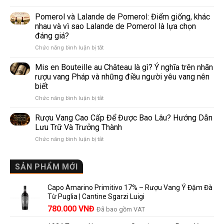
Prosecco
rượu
Và
Pomerol và Lalande de Pomerol: Điểm giống, khác
vang
Sparkling
phổ
nhau và vì sao Lalande de Pomerol là lựa chọn
Wine
biến
đáng giá?
Khác
nhất
ở
Chức năng bình luận bị tắt
Nhau
thế
Pomerol
Như
giới
và
Thế
Mis en Bouteille au Château là gì? Ý nghĩa trên nhãn
Lalande
Nào?
rượu vang Pháp và những điều người yêu vang nên
de
10
biết
Pomerol:
Điểm
ở
Chức năng bình luận bị tắt
Điểm
So
Mis
giống,
Sánh
en
khác
Dễ
Rượu Vang Cao Cấp Để Được Bao Lâu? Hướng Dẫn
Bouteille
nhau
Hiểu
Lưu Trữ Và Trưởng Thành
au
và
Cho
ở
Chức năng bình luận bị tắt
Château
vì
Người
Rượu
là
sao
Mới
Vang
gì?
Lalande
Cao
SẢN PHẨM MỚI
Ý
de
Cấp
nghĩa
Pomerol
Để
trên
là
Capo Amarino Primitivo 17% – Rượu Vang Ý Đậm Đà
Được
nhãn
lựa
Từ Puglia | Cantine Sgarzi Luigi
Bao
rượu
chọn
Giá
Giá
Lâu?
780.000
VNĐ
vang
Đã bao gồm VAT
đáng
Hướng
Pháp
gốc
hiện
giá?
Dẫn