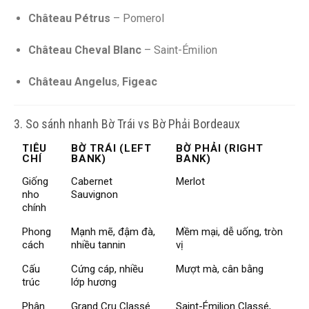
Château Pétrus
– Pomerol
Château Cheval Blanc
– Saint-Émilion
Château Angelus
,
Figeac
3. So sánh nhanh Bờ Trái vs Bờ Phải Bordeaux
TIÊU
BỜ TRÁI (LEFT
BỜ PHẢI (RIGHT
CHÍ
BANK)
BANK)
Giống
Cabernet
Merlot
nho
Sauvignon
chính
Phong
Mạnh mẽ, đậm đà,
Mềm mại, dễ uống, tròn
cách
nhiều tannin
vị
Cấu
Cứng cáp, nhiều
Mượt mà, cân bằng
trúc
lớp hương
Phân
Grand Cru Classé
Saint-Émilion Classé,