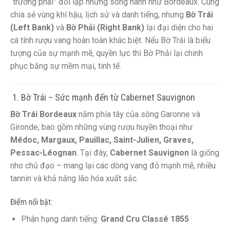
“trường phái” đối lập nhưng song hành như Bordeaux. Cùng
chia sẻ vùng khí hậu, lịch sử và danh tiếng, nhưng
Bờ Trái
(Left Bank)
và
Bờ Phải (Right Bank)
lại đại diện cho hai
cá tính rượu vang hoàn toàn khác biệt. Nếu Bờ Trái là biểu
tượng của sự mạnh mẽ, quyền lực thì Bờ Phải lại chinh
phục bằng sự mềm mại, tinh tế.
️ 1. Bờ Trái – Sức mạnh đến từ Cabernet Sauvignon
Bờ Trái Bordeaux
nằm phía tây của sông Garonne và
Gironde, bao gồm những vùng rượu huyền thoại như
Médoc, Margaux, Pauillac, Saint-Julien, Graves,
Pessac-Léognan
. Tại đây,
Cabernet Sauvignon
là giống
nho chủ đạo – mang lại các dòng vang đỏ mạnh mẽ, nhiều
tannin và khả năng lão hóa xuất sắc.
Điểm nổi bật:
Phân hạng danh tiếng:
Grand Cru Classé 1855