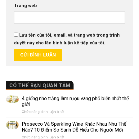
Trang web
Lưu tên của tôi, email, và trang web trong trình
duyệt này cho lần bình luận kế tiếp của tôi.
CÓ THỂ BẠN QUAN TÂM
4 giống nho trắng làm rượu vang phổ biến nhất thế
giới
ở
Chức năng bình luận bị tắt
4
giống
Prosecco Và Sparkling Wine Khác Nhau Như Thế
nho
Nào? 10 Điểm So Sánh Dễ Hiểu Cho Người Mới
trắng
ở
Chức năng bình luận bị tắt
làm