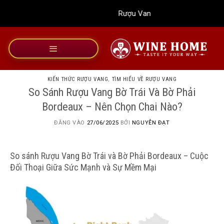
Bỏ
Rượu Vang Wine Home
qua
nội
dung
KIẾN THỨC RƯỢU VANG
,
TÌM HIỂU VỀ RƯỢU VANG
So Sánh Rượu Vang Bờ Trái Và Bờ Phải
Bordeaux – Nên Chọn Chai Nào?
ĐĂNG VÀO
27/06/2025
BỞI
NGUYỄN ĐẠT
So sánh Rượu Vang Bờ Trái và Bờ Phải Bordeaux – Cuộc
Đối Thoại Giữa Sức Mạnh và Sự Mềm Mại