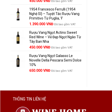
Giá
Giá
450.000
VNĐ
Đã bao gồm VAT
gốc
hiện
1954 Francesco Ferrulli (1954
là:
tại
Nghệ Sĩ) – Tuyệt Tác Rượu Vang
495.000 VNĐ.
là:
Primitivo Từ Puglia, Ý
450.000 VNĐ.
Giá
Giá
1.390.000
VNĐ
Đã bao gồm VAT
gốc
hiện
Rượu Vang Ngọt Actino Sweet
là:
tại
Red Wine – Vẻ Đẹp Ngọt Ngào Từ
1.529.000 VNĐ.
là:
Tây Ban Nha
1.390.000 VNĐ.
450.000
VNĐ
Đã bao gồm VAT
Rượu Vang Ngọt Galasso Le
Novelle Della Pescara Semi Dolce
10%
650.000
VNĐ
Đã bao gồm VAT
THÔNG TIN LIÊN HỆ