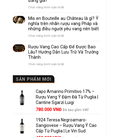
đáng giá?
Nhau
Như
ở
Chức năng bình luận bị tắt
Thế
Pomerol
Nào?
và
Mis en Bouteille au Château là gì? Ý
10
Lalande
nghĩa trên nhãn rượu vang Pháp và
Điểm
de
những điều người yêu vang nên biết
So
Pomerol:
Sánh
Điểm
ở
Chức năng bình luận bị tắt
Dễ
giống,
Mis
Hiểu
khác
en
Rượu Vang Cao Cấp Để Được Bao
Cho
nhau
Bouteille
Lâu? Hướng Dẫn Lưu Trữ Và Trưởng
Người
và
au
Mới
Thành
vì
Château
sao
là
ở
Chức năng bình luận bị tắt
Lalande
gì?
Rượu
de
Ý
Vang
Pomerol
nghĩa
Cao
SẢN PHẨM MỚI
là
trên
Cấp
lựa
nhãn
Để
chọn
rượu
Capo Amarino Primitivo 17% –
Được
đáng
vang
Bao
Rượu Vang Ý Đậm Đà Từ Puglia |
giá?
Pháp
Lâu?
Cantine Sgarzi Luigi
và
Hướng
Giá
Giá
những
780.000
VNĐ
Đã bao gồm VAT
Dẫn
điều
gốc
hiện
Lưu
người
Trữ
1924 Teresa Negroamaro-
là:
tại
yêu
Và
Sangiovese – Rượu Vang Ý Cao
858.000 VNĐ.
là:
vang
Trưởng
Cấp Từ Puglia | Le Vin Sud
780.000 VNĐ.
nên
Thành
biết