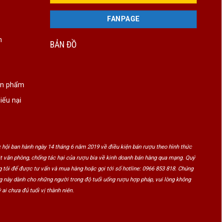
FANPAGE
n
BẢN ĐỒ
ản phẩm
iếu nại
 hội ban hành ngày 14 tháng 6 năm 2019 về điều kiện bán rượu theo hình thức
ật văn phòng, chống tác hại của rượu bia về kinh doanh bán hàng qua mạng. Quý
 tôi để được tư vấn và mua hàng hoặc gọi tới số hotline: 0966 853 818. Chúng
ng này dành cho những người trong độ tuổi uống rượu hợp pháp, vui lòng không
 ai chưa đủ tuổi vị thành niên.