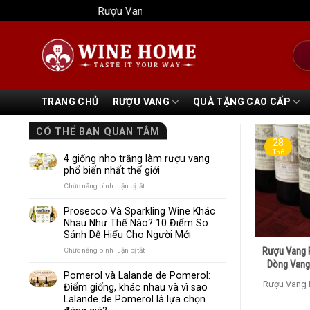
Bỏ
Rượu Vang Wine Home
qua
nội
Tìm
dung
kiếm
TRANG CHỦ
RƯỢU VANG
QUÀ TẶNG CAO CẤP
CÓ THỂ BẠN QUAN TÂM
28
Th6
4 giống nho trắng làm rượu vang
phổ biến nhất thế giới
ở
Chức năng bình luận bị tắt
4
giống
Prosecco Và Sparkling Wine Khác
nho
Nhau Như Thế Nào? 10 Điểm So
trắng
Sánh Dễ Hiểu Cho Người Mới
làm
rượu
Rượu Vang 
ở
Chức năng bình luận bị tắt
vang
Prosecco
Dòng Vang
phổ
Và
Pomerol và Lalande de Pomerol:
biến
Sparkling
Rượu Vang 
Điểm giống, khác nhau và vì sao
nhất
Wine
Lalande de Pomerol là lựa chọn
thế
Khác
giới