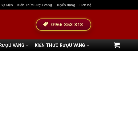
& Sự Kiện
Kiến Thức Rượu Vang
Tuyển dụng
Liên hệ
0966 853 818
 RƯỢU VANG
KIẾN THỨC RƯỢU VANG