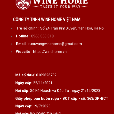
CÔNG TY TNHH WINE HOME VIỆT NAM
Trụ sở chính
: Số 24 Trần Kim Xuyến, Yên Hòa, Hà Nội
Hotline
: 0966 853 818
Email
: ruouvangwinehome@gmail.com
Website
: https://winehome.vn
Mã số thuế
: 0109826732
Ngày cấp
: 22/11/2021
Nơi cấp
: Sở Kế Hoạch và Đầu Tư : ngày 21/12/2023
Giấy phép bán buôn rượu - BCT cấp - số: 363/GP-BCT
Ngày cấp
: 19/7/2023
Nơi cấp
: BỘ CÔNG THƯƠNG