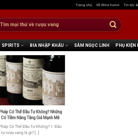
Trang chủ
Về Wine home
Tin tức 
:
SPIRITS
BIA NHẬP KHẨU
SÂM NGỌC LINH
PHỤ KIỆN
Pháp Có Thể Đầu Tư Không? Những
 Có Tiềm Năng Tăng Giá Mạnh Mẽ
Pháp Có Thể Đầu Tư Không? 1. Đầu
tư rượu vang là gì? [...]