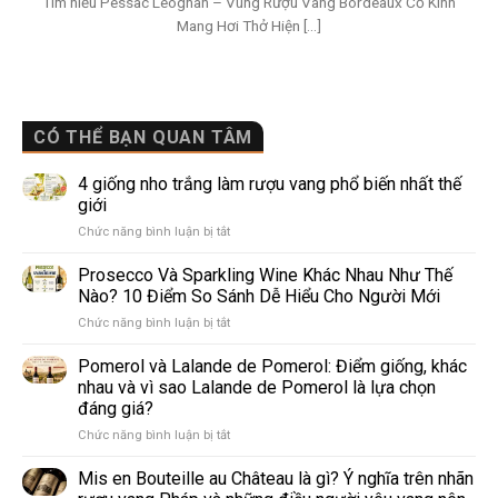
Tìm hiểu Pessac Leognan – Vùng Rượu Vang Bordeaux Cổ Kính
Mang Hơi Thở Hiện [...]
CÓ THỂ BẠN QUAN TÂM
4 giống nho trắng làm rượu vang phổ biến nhất thế
giới
ở
Chức năng bình luận bị tắt
4
giống
Prosecco Và Sparkling Wine Khác Nhau Như Thế
nho
Nào? 10 Điểm So Sánh Dễ Hiểu Cho Người Mới
trắng
ở
Chức năng bình luận bị tắt
làm
Prosecco
rượu
Và
Pomerol và Lalande de Pomerol: Điểm giống, khác
vang
Sparkling
phổ
nhau và vì sao Lalande de Pomerol là lựa chọn
Wine
biến
đáng giá?
Khác
nhất
ở
Chức năng bình luận bị tắt
Nhau
thế
Pomerol
Như
giới
và
Thế
Mis en Bouteille au Château là gì? Ý nghĩa trên nhãn
Lalande
Nào?