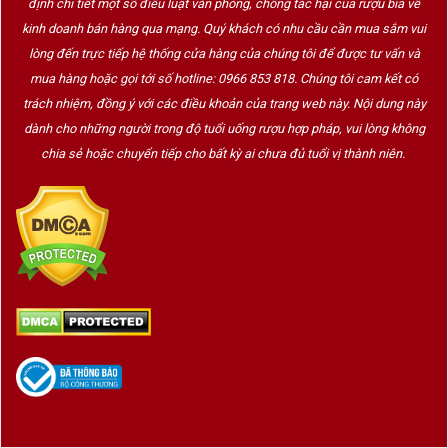
định chi tiết một số điều luật văn phòng, chống tác hại của rượu bia về
kinh doanh bán hàng qua mạng. Quý khách có nhu cầu cần mua sắm vui
lòng đến trực tiếp hệ thống cửa hàng của chúng tôi để được tư vấn và
mua hàng hoặc gọi tới số hotline: 0966 853 818. Chúng tôi cam kết có
trách nhiệm, đồng ý với các điều khoản của trang web này. Nội dung này
dành cho những người trong độ tuổi uống rượu hợp pháp, vui lòng không
chia sẻ hoặc chuyển tiếp cho bất kỳ ai chưa đủ tuổi vị thành niên.