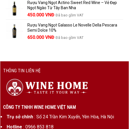
Rượu Vang Ngọt Actino Sweet Red Wine – Vẻ Đẹp
là:
tại
Ngọt Ngào Từ Tây Ban Nha
1.529.000 VNĐ.
là:
450.000
VNĐ
Đã bao gồm VAT
1.390.000 VNĐ.
Rượu Vang Ngọt Galasso Le Novelle Della Pescara
Semi Dolce 10%
650.000
VNĐ
Đã bao gồm VAT
THÔNG TIN LIÊN HỆ
CÔNG TY TNHH WINE HOME VIỆT NAM
Trụ sở chính
: Số 24 Trần Kim Xuyến, Yên Hòa, Hà Nội
Hotline
: 0966 853 818