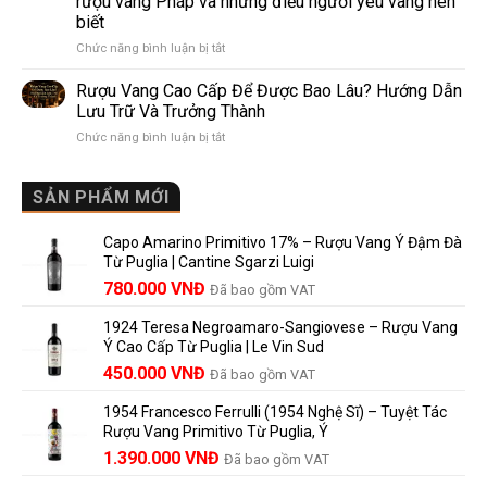
rượu vang Pháp và những điều người yêu vang nên
de
10
biết
Pomerol:
Điểm
ở
Chức năng bình luận bị tắt
Điểm
So
Mis
giống,
Sánh
en
khác
Dễ
Rượu Vang Cao Cấp Để Được Bao Lâu? Hướng Dẫn
Bouteille
nhau
Hiểu
Lưu Trữ Và Trưởng Thành
au
và
Cho
ở
Chức năng bình luận bị tắt
Château
vì
Người
Rượu
là
sao
Mới
Vang
gì?
Lalande
Cao
SẢN PHẨM MỚI
Ý
de
Cấp
nghĩa
Pomerol
Để
trên
là
Capo Amarino Primitivo 17% – Rượu Vang Ý Đậm Đà
Được
nhãn
lựa
Từ Puglia | Cantine Sgarzi Luigi
Bao
rượu
chọn
Giá
Giá
Lâu?
780.000
VNĐ
vang
Đã bao gồm VAT
đáng
Hướng
Pháp
gốc
hiện
giá?
Dẫn
và
1924 Teresa Negroamaro-Sangiovese – Rượu Vang
là:
tại
Lưu
những
Ý Cao Cấp Từ Puglia | Le Vin Sud
858.000 VNĐ.
là:
Trữ
điều
Giá
Giá
450.000
VNĐ
Đã bao gồm VAT
780.000 VNĐ.
Và
người
gốc
hiện
Trưởng
yêu
1954 Francesco Ferrulli (1954 Nghệ Sĩ) – Tuyệt Tác
Thành
là:
tại
vang
Rượu Vang Primitivo Từ Puglia, Ý
nên
495.000 VNĐ.
là:
Giá
Giá
biết
1.390.000
VNĐ
Đã bao gồm VAT
450.000 VNĐ.
gốc
hiện