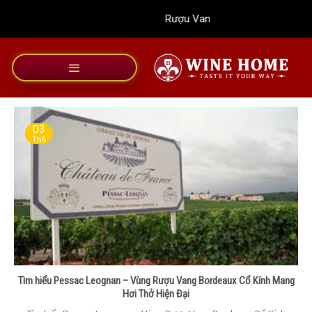
Bỏ
Rượu Vang Wine Home
qua
nội
dung
03
Th6
Tìm hiểu Pessac Leognan – Vùng Rượu Vang Bordeaux Cổ Kính Mang
Hơi Thở Hiện Đại