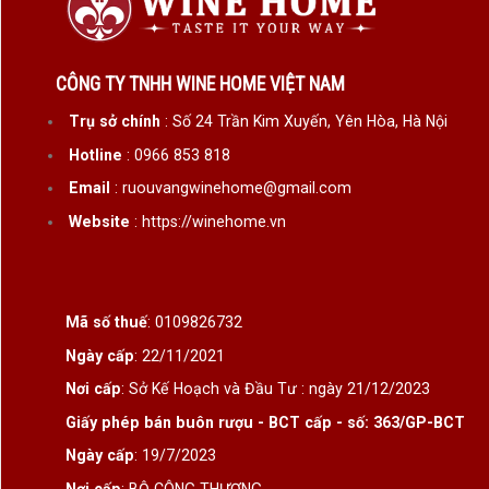
CÔNG TY TNHH WINE HOME VIỆT NAM
Trụ sở chính
: Số 24 Trần Kim Xuyến, Yên Hòa, Hà Nội
Hotline
: 0966 853 818
Email
: ruouvangwinehome@gmail.com
Website
: https://winehome.vn
Mã số thuế
: 0109826732
Ngày cấp
: 22/11/2021
Nơi cấp
: Sở Kế Hoạch và Đầu Tư : ngày 21/12/2023
Giấy phép bán buôn rượu - BCT cấp - số: 363/GP-BCT
Ngày cấp
: 19/7/2023
Nơi cấp
: BỘ CÔNG THƯƠNG