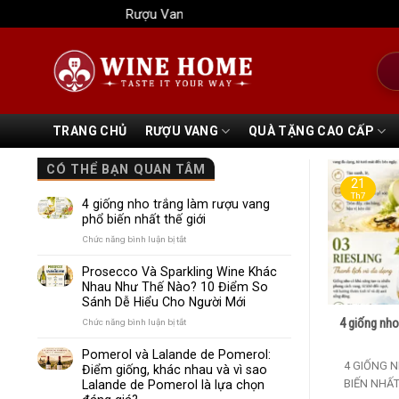
Bỏ
Rượu Vang Wine Home
qua
nội
Tìm
dung
kiếm
TRANG CHỦ
RƯỢU VANG
QUÀ TẶNG CAO CẤP
CÓ THỂ BẠN QUAN TÂM
21
Th7
4 giống nho trắng làm rượu vang
phổ biến nhất thế giới
ở
Chức năng bình luận bị tắt
4
giống
Prosecco Và Sparkling Wine Khác
nho
Nhau Như Thế Nào? 10 Điểm So
trắng
Sánh Dễ Hiểu Cho Người Mới
làm
rượu
4 giống nho
ở
Chức năng bình luận bị tắt
vang
Prosecco
phổ
Và
Pomerol và Lalande de Pomerol:
biến
Sparkling
4 GIỐNG 
Điểm giống, khác nhau và vì sao
nhất
Wine
BIẾN NHẤT
Lalande de Pomerol là lựa chọn
thế
Khác
giới