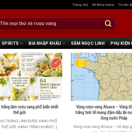
Trang chủ
Về Wine home
Tin tức 
:
SPIRITS
BIA NHẬP KHẨU
SÂM NGỌC LINH
PHỤ KIỆN
27
Th6
 trắng làm rượu vang phổ biến nhất
Vùng rượu vang Alsace – Vùng đ
thế giới
trắng tinh tế mang đậm dấu ấn n
lòng nước Pháp
NHO TRẮNG LÀM RƯỢU VANG PHỔ
Vùng rượu vang Alsace – Vẻ đẹp g
 THẾ GIỚI: HÀNH TRÌNH KHÁM [...]