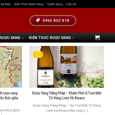
& Sự Kiện
Kiến Thức Rượu Vang
Tuyển dụng
Liên hệ
0966 853 818
 RƯỢU VANG
KIẾN THỨC RƯỢU VANG
27
Th6
ất rượu vang
Rượu Vang Trắng Pháp – Khám Phá Vị Tươi Mát
ước Đức giữa
Từ Vùng Loire Và Alsace
Rượu Vang Trắng Pháp – Sự Tươi Mát Từ Vùng
iao thoa giữa
Loire Và Alsace Nếu rượu [...]