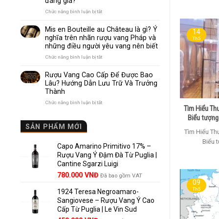
đáng giá?
Nhau
Như
ở
Chức năng bình luận bị tắt
Thế
Pomerol
Nào?
và
Mis en Bouteille au Château là gì? Ý
10
14
Lalande
nghĩa trên nhãn rượu vang Pháp và
Điểm
Th5
de
những điều người yêu vang nên biết
So
Pomerol:
Sánh
Điểm
ở
Chức năng bình luận bị tắt
Dễ
giống,
Mis
Hiểu
khác
en
Rượu Vang Cao Cấp Để Được Bao
Cho
nhau
Bouteille
Lâu? Hướng Dẫn Lưu Trữ Và Trưởng
Người
và
au
Mới
Thành
vì
Château
sao
là
ở
Chức năng bình luận bị tắt
Lalande
Tìm Hiểu Th
gì?
Rượu
de
Ý
Biểu tượng
Vang
Pomerol
nghĩa
Cao
SẢN PHẨM MỚI
là
trên
Tìm Hiểu Th
Cấp
lựa
nhãn
Để
Biểu t
chọn
rượu
Capo Amarino Primitivo 17% –
Được
đáng
vang
Bao
Rượu Vang Ý Đậm Đà Từ Puglia |
giá?
Pháp
Lâu?
Cantine Sgarzi Luigi
và
Hướng
Giá
Giá
những
780.000
VNĐ
Đã bao gồm VAT
Dẫn
điều
09
gốc
hiện
Lưu
người
Th5
Trữ
1924 Teresa Negroamaro-
là:
tại
yêu
Và
Sangiovese – Rượu Vang Ý Cao
858.000 VNĐ.
là:
vang
Trưởng
Cấp Từ Puglia | Le Vin Sud
780.000 VNĐ.
nên
Thành
biết