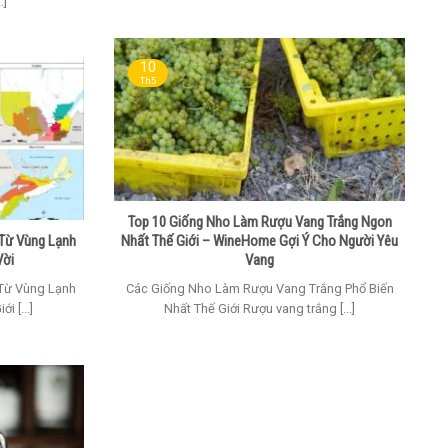
.]
10
Th5
Top 10 Giống Nho Làm Rượu Vang Trắng Ngon
Từ Vùng Lạnh
Nhất Thế Giới – WineHome Gợi Ý Cho Người Yêu
Vời
Vang
Từ Vùng Lạnh
Các Giống Nho Làm Rượu Vang Trắng Phổ Biến
i [...]
Nhất Thế Giới Rượu vang trắng [...]