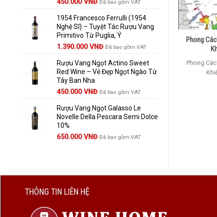
Giá
Giá
450.000
VNĐ
Đã bao gồm VAT
gốc
hiện
1954 Francesco Ferrulli (1954
là:
tại
Nghệ Sĩ) – Tuyệt Tác Rượu Vang
495.000 VNĐ.
là:
Primitivo Từ Puglia, Ý
450.000 VNĐ.
Phong Cách
Giá
Giá
1.390.000
VNĐ
Đã bao gồm VAT
Kh
gốc
hiện
Phong Cách
Rượu Vang Ngọt Actino Sweet
là:
tại
Red Wine – Vẻ Đẹp Ngọt Ngào Từ
1.529.000 VNĐ.
là:
Khi
Tây Ban Nha
1.390.000 VNĐ.
450.000
VNĐ
Đã bao gồm VAT
Rượu Vang Ngọt Galasso Le
Novelle Della Pescara Semi Dolce
10%
650.000
VNĐ
Đã bao gồm VAT
THÔNG TIN LIÊN HỆ