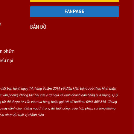
FANPAGE
n
BẢN ĐỒ
ản phẩm
iếu nại
 hội ban hành ngày 14 tháng 6 năm 2019 về điều kiện bán rượu theo hình thức
ật văn phòng, chống tác hại của rượu bia về kinh doanh bán hàng qua mạng. Quý
 tôi để được tư vấn và mua hàng hoặc gọi tới số hotline: 0966 853 818. Chúng
ng này dành cho những người trong độ tuổi uống rượu hợp pháp, vui lòng không
 ai chưa đủ tuổi vị thành niên.