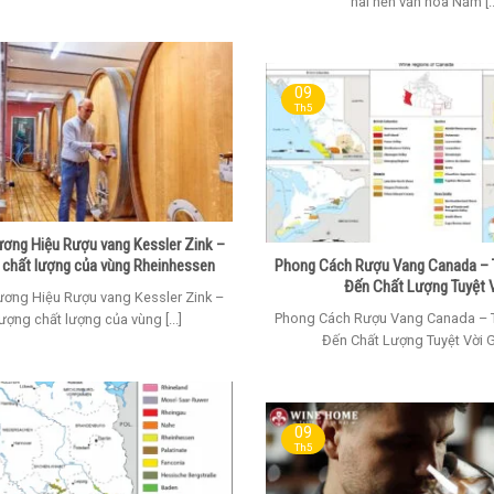
hai nền văn hóa Nằm [..
09
Th5
ương Hiệu Rượu vang Kessler Zink –
 chất lượng của vùng Rheinhessen
Phong Cách Rượu Vang Canada – 
Đến Chất Lượng Tuyệt 
ương Hiệu Rượu vang Kessler Zink –
Phong Cách Rượu Vang Canada – 
ượng chất lượng của vùng [...]
Đến Chất Lượng Tuyệt Vời Giớ
09
Th5