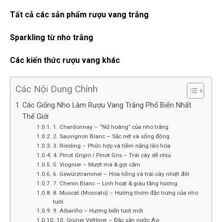
Tất cả các sản phẩm rượu vang trắng
Sparkling từ nho trắng
Các kiến thức rượu vang khác
Các Nội Dung Chính
Các Giống Nho Làm Rượu Vang Trắng Phổ Biến Nhất
Thế Giới
1. Chardonnay – “Nữ hoàng” của nho trắng
2. Sauvignon Blanc – Sắc nét và sống động
3. Riesling – Phức hợp và tiềm năng lão hóa
4. Pinot Grigio / Pinot Gris – Trái cây dễ chịu
5. Viognier – Mượt mà & gợi cảm
6. Gewürztraminer – Hoa hồng và trái cây nhiệt đới
7. Chenin Blanc – Linh hoạt & giàu tầng hương
8. Muscat (Moscato) – Hương thơm đặc trưng của nho
tươi
9. Albariño – Hương biển tươi mới
10. Grüner Veltliner – Đặc sản nước Áo