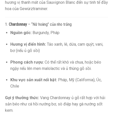
hương vị thanh mát của Sauvignon Blanc đến sự tinh tế đầy
hoa của Gewürztraminer.
1.
Chardonnay
– “Nữ hoàng” của nho trắng
Nguồn gốc:
Burgundy, Pháp
Hương vị điển hình:
Táo xanh, lê, dứa, cam quýt, vani,
bơ (nếu ủ gỗ sồi)
Phong cách rượu:
Có thể rất khô và chua, hoặc béo
ngậy nếu lên men malolactic và ủ thùng gỗ sồi.
Khu vực sản xuất nổi bật:
Pháp, Mỹ (California), Úc,
Chile
Gợi ý thưởng thức:
Vang Chardonnay ủ gỗ rất hợp với hải
sản béo như cá hồi nướng bơ, sò điệp hay gà nướng sốt
kem.