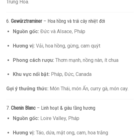
Trung Hoa.
6.
Gewürztraminer
– Hoa hồng và trái cây nhiệt đới
Nguồn gốc:
Đức và Alsace, Pháp
Hương vị:
Vải, hoa hồng, gừng, cam quýt
Phong cách rượu:
Thơm mạnh, nồng nàn, ít chua
Khu vực nổi bật:
Pháp, Đức, Canada
Gợi ý thưởng thức:
Món Thái, món Ấn, curry gà, món cay.
7.
Chenin Blanc
– Linh hoạt & giàu tầng hương
Nguồn gốc:
Loire Valley, Pháp
Hương vị:
Táo, dứa, mật ong, cam, hoa trắng