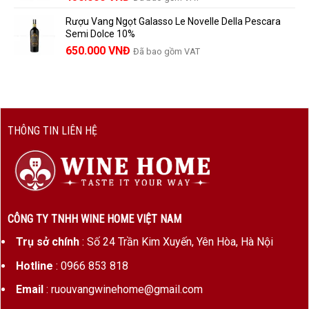
1.390.000 VNĐ.
Rượu Vang Ngọt Galasso Le Novelle Della Pescara
Semi Dolce 10%
650.000
VNĐ
Đã bao gồm VAT
THÔNG TIN LIÊN HỆ
CÔNG TY TNHH WINE HOME VIỆT NAM
Trụ sở chính
: Số 24 Trần Kim Xuyến, Yên Hòa, Hà Nội
Hotline
: 0966 853 818
Email
: ruouvangwinehome@gmail.com