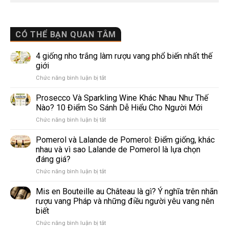
CÓ THỂ BẠN QUAN TÂM
4 giống nho trắng làm rượu vang phổ biến nhất thế
giới
ở
Chức năng bình luận bị tắt
4
giống
Prosecco Và Sparkling Wine Khác Nhau Như Thế
nho
Nào? 10 Điểm So Sánh Dễ Hiểu Cho Người Mới
trắng
ở
Chức năng bình luận bị tắt
làm
Prosecco
rượu
Và
Pomerol và Lalande de Pomerol: Điểm giống, khác
vang
Sparkling
phổ
nhau và vì sao Lalande de Pomerol là lựa chọn
Wine
biến
đáng giá?
Khác
nhất
ở
Chức năng bình luận bị tắt
Nhau
thế
Pomerol
Như
giới
và
Thế
Mis en Bouteille au Château là gì? Ý nghĩa trên nhãn
Lalande
Nào?
rượu vang Pháp và những điều người yêu vang nên
de
10
biết
Pomerol:
Điểm
ở
Chức năng bình luận bị tắt
Điểm
So