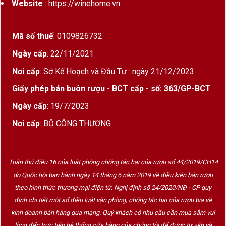
Website
: https://winehome.vn
Mã số thuế
: 0109826732
Ngày cấp
: 22/11/2021
Nơi cấp
: Sở Kế Hoạch và Đầu Tư : ngày 21/12/2023
Giấy phép bán buôn rượu - BCT cấp - số: 363/GP-BCT
Ngày cấp
: 19/7/2023
Nơi cấp
: BỘ CÔNG THƯƠNG
Tuân thủ điều 16 của luật phòng chống tác hại của rượu số 44/2019/CH14
do Quốc hội ban hành ngày 14 tháng 6 năm 2019 về điều kiện bán rượu
theo hình thức thương mại điện tử. Nghị định số 24/2020/NĐ - CP quy
định chi tiết một số điều luật văn phòng, chống tác hại của rượu bia về
kinh doanh bán hàng qua mạng. Quý khách có nhu cầu cần mua sắm vui
lòng đến trực tiếp hệ thống cửa hàng của chúng tôi để được tư vấn và