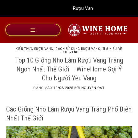
Bỏ
Rượu Vang Wine Home
qua
nội
dung
KIẾN THỨC RƯỢU VANG
,
CÁCH SỬ DỤNG RƯỢU VANG
,
TÌM HIỂU VỀ
RƯỢU VANG
Top 10 Giống Nho Làm Rượu Vang Trắng
Ngon Nhất Thế Giới – WineHome Gợi Ý
Cho Người Yêu Vang
ĐĂNG VÀO
10/05/2025
BỞI
NGUYỄN ĐẠT
Các Giống Nho Làm Rượu Vang Trắng Phổ Biến
Nhất Thế Giới