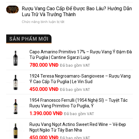
Mis
giống,
Sánh
en
khác
Dễ
Rượu Vang Cao Cấp Để Được Bao Lâu? Hướng Dẫn
Bouteille
nhau
Hiểu
Lưu Trữ Và Trưởng Thành
au
và
Cho
ở
Chức năng bình luận bị tắt
Château
vì
Người
Rượu
là
sao
Mới
Vang
gì?
Lalande
Cao
SẢN PHẨM MỚI
Ý
de
Cấp
nghĩa
Pomerol
Để
trên
là
Capo Amarino Primitivo 17% – Rượu Vang Ý Đậm Đà
Được
nhãn
lựa
Từ Puglia | Cantine Sgarzi Luigi
Bao
rượu
chọn
Giá
Giá
Lâu?
780.000
VNĐ
vang
Đã bao gồm VAT
đáng
Hướng
Pháp
gốc
hiện
giá?
Dẫn
và
1924 Teresa Negroamaro-Sangiovese – Rượu Vang
là:
tại
Lưu
những
Ý Cao Cấp Từ Puglia | Le Vin Sud
858.000 VNĐ.
là:
Trữ
điều
Giá
Giá
450.000
VNĐ
Đã bao gồm VAT
780.000 VNĐ.
Và
người
gốc
hiện
Trưởng
yêu
1954 Francesco Ferrulli (1954 Nghệ Sĩ) – Tuyệt Tác
Thành
là:
tại
vang
Rượu Vang Primitivo Từ Puglia, Ý
nên
495.000 VNĐ.
là:
Giá
Giá
biết
1.390.000
VNĐ
Đã bao gồm VAT
450.000 VNĐ.
gốc
hiện
Rượu Vang Ngọt Actino Sweet Red Wine – Vẻ Đẹp
là:
tại
Ngọt Ngào Từ Tây Ban Nha
1.529.000 VNĐ.
là:
450.000
VNĐ
Đã bao gồm VAT