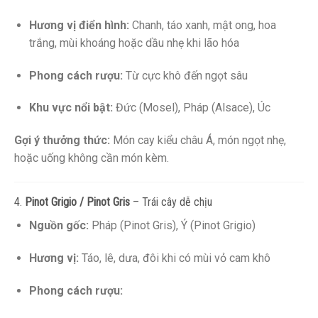
Hương vị điển hình:
Chanh, táo xanh, mật ong, hoa
trắng, mùi khoáng hoặc dầu nhẹ khi lão hóa
Phong cách rượu:
Từ cực khô đến ngọt sâu
Khu vực nổi bật:
Đức (Mosel), Pháp (Alsace), Úc
Gợi ý thưởng thức:
Món cay kiểu châu Á, món ngọt nhẹ,
hoặc uống không cần món kèm.
4.
Pinot Grigio / Pinot Gris
– Trái cây dễ chịu
Nguồn gốc:
Pháp (Pinot Gris), Ý (Pinot Grigio)
Hương vị:
Táo, lê, dưa, đôi khi có mùi vỏ cam khô
Phong cách rượu: