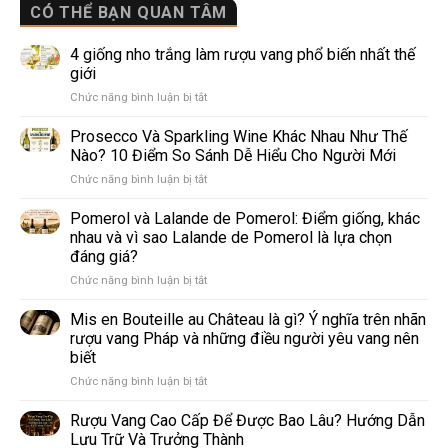
CÓ THỂ BẠN QUAN TÂM
4 giống nho trắng làm rượu vang phổ biến nhất thế
giới
ở
Chức năng bình luận bị tắt
4
giống
Prosecco Và Sparkling Wine Khác Nhau Như Thế
nho
Nào? 10 Điểm So Sánh Dễ Hiểu Cho Người Mới
trắng
ở
Chức năng bình luận bị tắt
làm
Prosecco
rượu
Và
Pomerol và Lalande de Pomerol: Điểm giống, khác
vang
Sparkling
phổ
nhau và vì sao Lalande de Pomerol là lựa chọn
Wine
biến
đáng giá?
Khác
nhất
ở
Chức năng bình luận bị tắt
Nhau
thế
Pomerol
Như
giới
và
Thế
Mis en Bouteille au Château là gì? Ý nghĩa trên nhãn
Lalande
Nào?
rượu vang Pháp và những điều người yêu vang nên
de
10
biết
Pomerol:
Điểm
ở
Chức năng bình luận bị tắt
Điểm
So
Mis
giống,
Sánh
en
khác
Dễ
Rượu Vang Cao Cấp Để Được Bao Lâu? Hướng Dẫn
Bouteille
nhau
Hiểu
Lưu Trữ Và Trưởng Thành