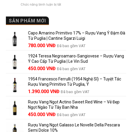
au
và
Cho
ở
Chức năng bình luận bị tắt
Château
vì
Người
Rượu
là
sao
Mới
Vang
gì?
Lalande
Cao
SẢN PHẨM MỚI
Ý
de
Cấp
nghĩa
Pomerol
Để
trên
là
Capo Amarino Primitivo 17% – Rượu Vang Ý Đậm Đà
Được
nhãn
lựa
Từ Puglia | Cantine Sgarzi Luigi
Bao
rượu
chọn
Giá
Giá
Lâu?
780.000
VNĐ
vang
Đã bao gồm VAT
đáng
Hướng
Pháp
gốc
hiện
giá?
Dẫn
và
1924 Teresa Negroamaro-Sangiovese – Rượu Vang
là:
tại
Lưu
những
Ý Cao Cấp Từ Puglia | Le Vin Sud
858.000 VNĐ.
là:
Trữ
điều
Giá
Giá
450.000
VNĐ
Đã bao gồm VAT
780.000 VNĐ.
Và
người
gốc
hiện
Trưởng
yêu
1954 Francesco Ferrulli (1954 Nghệ Sĩ) – Tuyệt Tác
Thành
là:
tại
vang
Rượu Vang Primitivo Từ Puglia, Ý
nên
495.000 VNĐ.
là:
Giá
Giá
biết
1.390.000
VNĐ
Đã bao gồm VAT
450.000 VNĐ.
gốc
hiện
Rượu Vang Ngọt Actino Sweet Red Wine – Vẻ Đẹp
là:
tại
Ngọt Ngào Từ Tây Ban Nha
1.529.000 VNĐ.
là:
450.000
VNĐ
Đã bao gồm VAT
1.390.000 VNĐ.
Rượu Vang Ngọt Galasso Le Novelle Della Pescara
Semi Dolce 10%