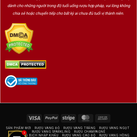
dành cho những người trong độ tuổi uống rượu hợp pháp, vui lòng không
chia sẻ hoặc chuyển tiếp cho bất kỳ ai chưa đủ tuổi vị thành niên.
Visa
PayPal
Stripe
MasterCard
Cash
On
SẢN PHẨM MỚI
RƯỢU VANG ĐỎ
RƯỢU VANG TRẮNG
RƯỢU VANG NGỌT
Delivery
RƯỢU VANG SPARKLING
RƯỢU CHAMPAGNE
3
RƯỢU VANG BỊCH NHẬP KHẨU
RƯỢU VANG CAO ĐỘ
RƯỢU VANG HỒNG