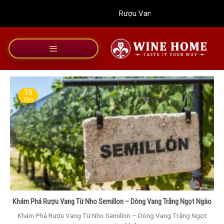
Bỏ
Rượu Vang Wine Home
qua
nội
dung
15
Th4
Khám Phá Rượu Vang Từ Nho Semillon – Dòng Vang Trắng Ngọt Ngào
Khám Phá Rượu Vang Từ Nho Semillon – Dòng Vang Trắng Ngọt