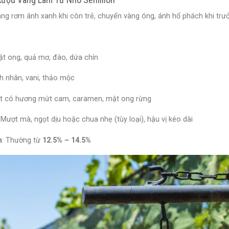
àng rơm ánh xanh khi còn trẻ, chuyển vàng óng, ánh hổ phách khi trư
t ong, quả mơ, đào, dứa chín
h nhân, vani, thảo mộc
t có hương mứt cam, caramen, mật ong rừng
: Mượt mà, ngọt dịu hoặc chua nhẹ (tùy loại), hậu vị kéo dài
n
: Thường từ
12.5% – 14.5%