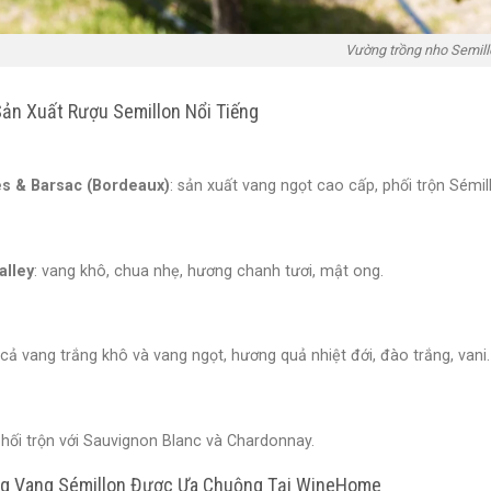
Vường trồng nho Semill
ản Xuất Rượu Semillon Nổi Tiếng
s & Barsac (Bordeaux)
: sản xuất vang ngọt cao cấp, phối trộn Sémi
alley
: vang khô, chua nhẹ, hương chanh tươi, mật ong.
cả vang trắng khô và vang ngọt, hương quả nhiệt đới, đào trắng, vani.
ối trộn với Sauvignon Blanc và Chardonnay.
g Vang Sémillon Được Ưa Chuộng Tại WineHome