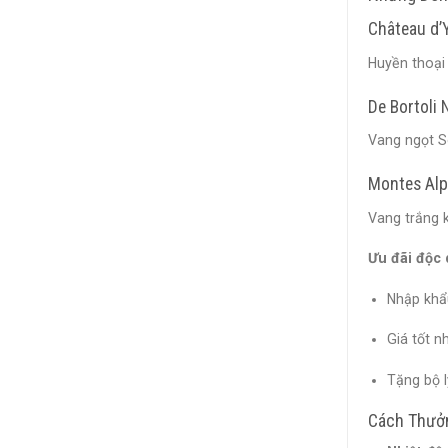
Château d’
Huyền thoại
De Bortoli 
Vang ngọt S
Montes Alp
Vang trắng k
Ưu đãi độc
Nhập khẩ
Giá tốt n
Tặng bộ l
Cách Thưở