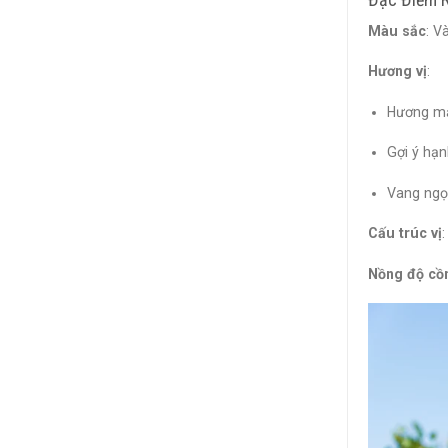
Màu sắc
: V
Hương vị
:
Hương mậ
Gợi ý hạn
Vang ngọ
Cấu trúc vị
Nồng độ cồ