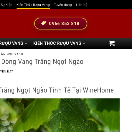
& Sự Kiện
Kiến Thức Rượu Vang
Tuyển dụng
Liên hệ
0966 853 818
 RƯỢU VANG
KIẾN THỨC RƯỢU VANG
LÀM RƯỢU VANG
 Dòng Vang Trắng Ngọt Ngào
YỄN ĐẠT
Trắng Ngọt Ngào Tinh Tế Tại WineHome