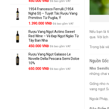
Giá
Giá
450.000
VNĐ
Đã bao gồm VAT
gốc
hiện
1954 Francesco Ferrulli (1954
là:
tại
Nghệ Sĩ) – Tuyệt Tác Rượu Vang
495.000 VNĐ.
là:
Primitivo Từ Puglia, Ý
450.000 VNĐ.
Giá
Giá
1.390.000
VNĐ
Đã bao gồm VAT
gốc
hiện
Rượu Vang Ngọt Actino Sweet
Nếu bạn là 
là:
tại
Red Wine – Vẻ Đẹp Ngọt Ngào Từ
1.529.000 VNĐ.
là:
qua. Với lịc
Tây Ban Nha
1.390.000 VNĐ.
450.000
VNĐ
Đã bao gồm VAT
Trong bài vi
Rượu Vang Ngọt Galasso Le
Novelle Della Pescara Semi Dolce
Nguồn Gốc 
10%
Nho Semill
650.000
VNĐ
Đã bao gồm VAT
những chai
Giống nho n
vang ngọt Sa
Ngoài Pháp
Đặc Điểm 