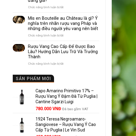
đáng giá?
Nhau
Như
ở
Chức năng bình luận bị tắt
Thế
Pomerol
Nào?
và
Mis en Bouteille au Château là gì? Ý
10
Lalande
nghĩa trên nhãn rượu vang Pháp và
Điểm
de
những điều người yêu vang nên biết
So
Pomerol:
Sánh
Điểm
ở
Chức năng bình luận bị tắt
Dễ
giống,
Mis
Hiểu
khác
en
Rượu Vang Cao Cấp Để Được Bao
Cho
nhau
Bouteille
Lâu? Hướng Dẫn Lưu Trữ Và Trưởng
Người
và
au
Mới
Thành
vì
Château
sao
là
ở
Chức năng bình luận bị tắt
Lalande
gì?
Rượu
de
Ý
Vang
Pomerol
nghĩa
Cao
SẢN PHẨM MỚI
là
trên
Cấp
lựa
nhãn
Để
chọn
rượu
Capo Amarino Primitivo 17% –
Được
đáng
vang
Bao
Rượu Vang Ý Đậm Đà Từ Puglia |
giá?
Pháp
Lâu?
Cantine Sgarzi Luigi
và
Hướng
Giá
Giá
những
780.000
VNĐ
Đã bao gồm VAT
Dẫn
điều
gốc
hiện
Lưu
người
Trữ
1924 Teresa Negroamaro-
là:
tại
yêu
Và
Sangiovese – Rượu Vang Ý Cao
858.000 VNĐ.
là:
vang
Trưởng
Cấp Từ Puglia | Le Vin Sud
780.000 VNĐ.
nên
Thành
biết