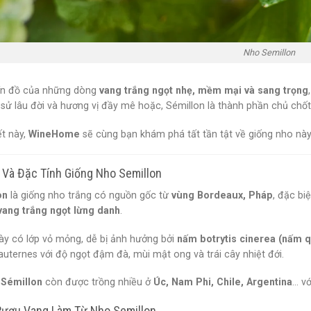
Nho Semillon
tín đồ của những dòng
vang trắng ngọt nhẹ, mềm mại và sang trọng
h sử lâu đời và hương vị đầy mê hoặc, Sémillon là thành phần chủ chốt
ết này,
WineHome
sẽ cùng bạn khám phá tất tần tật về giống nho nà
Và Đặc Tính Giống Nho Semillon
on
là giống nho trắng có nguồn gốc từ
vùng Bordeaux, Pháp
, đặc bi
vang trắng ngọt lừng danh
.
ày có lớp vỏ mỏng, dễ bị ảnh hưởng bởi
nấm botrytis cinerea (nấm q
uternes với độ ngọt đậm đà, mùi mật ong và trái cây nhiệt đới.
,
Sémillon
còn được trồng nhiều ở
Úc, Nam Phi, Chile, Argentina
… v
Rượu Vang Làm Từ Nho Semillon