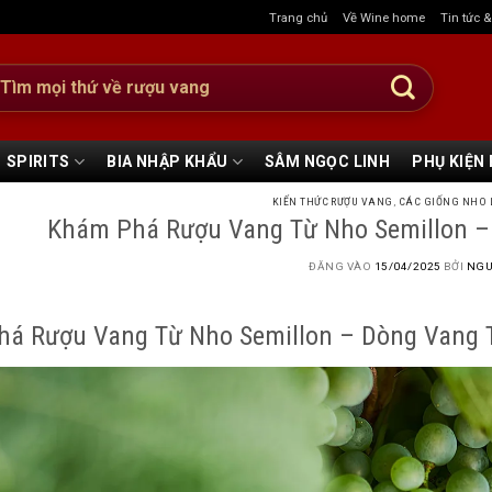
Trang chủ
Về Wine home
Tin tức 
:
SPIRITS
BIA NHẬP KHẨU
SÂM NGỌC LINH
PHỤ KIỆN
KIẾN THỨC RƯỢU VANG
,
CÁC GIỐNG NHO 
Khám Phá Rượu Vang Từ Nho Semillon –
ĐĂNG VÀO
15/04/2025
BỞI
NGU
á Rượu Vang Từ Nho Semillon – Dòng Vang 