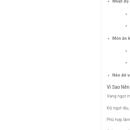
Nhiệt độ 
Món ăn k
Nên để v
Vì Sao Nên
Vang ngọt m
Độ ngọt dịu,
Phù hợp làm 