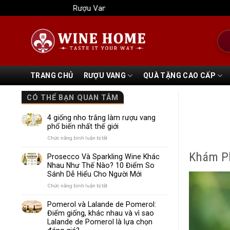
Bỏ
Rượu Vang Wine Home
qua
nội
Tìm
dung
kiếm
TRANG CHỦ
RƯỢU VANG
QUÀ TẶNG CAO CẤP
CÓ THỂ BẠN QUAN TÂM
4 giống nho trắng làm rượu vang
phổ biến nhất thế giới
ở
Chức năng bình luận bị tắt
4
Khám Ph
giống
Prosecco Và Sparkling Wine Khác
nho
Nhau Như Thế Nào? 10 Điểm So
trắng
Sánh Dễ Hiểu Cho Người Mới
làm
rượu
ở
Chức năng bình luận bị tắt
vang
Prosecco
phổ
Và
Pomerol và Lalande de Pomerol:
biến
Sparkling
Điểm giống, khác nhau và vì sao
nhất
Wine
Lalande de Pomerol là lựa chọn
thế
Khác
giới