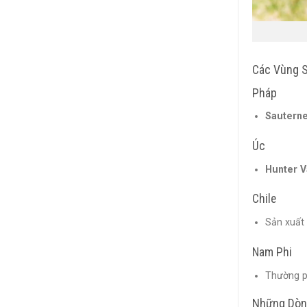
Các Vùng S
Pháp
Sauterne
Úc
Hunter V
Chile
Sản xuất 
Nam Phi
Thường ph
Những Dòn