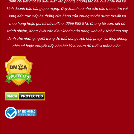
định chi tiết một số điều luật văn phòng, chống tác hại của rượu bia về
kinh doanh bán hàng qua mạng. Quý khách có nhu cầu cần mua sắm vui
lòng đến trực tiếp hệ thống cửa hàng của chúng tôi để được tư vấn và
mua hàng hoặc gọi tới số hotline: 0966 853 818. Chúng tôi cam kết có
trách nhiệm, đồng ý với các điều khoản của trang web này. Nội dung này
dành cho những người trong độ tuổi uống rượu hợp pháp, vui lòng không
chia sẻ hoặc chuyển tiếp cho bất kỳ ai chưa đủ tuổi vị thành niên.