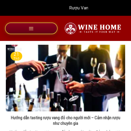
Bỏ
Rượu Vang Wine Home
qua
nội
dung
21
Th5
Hướng dẫn tasting rượu vang đỏ cho người mới – Cảm nhận rượu
như chuyên gia