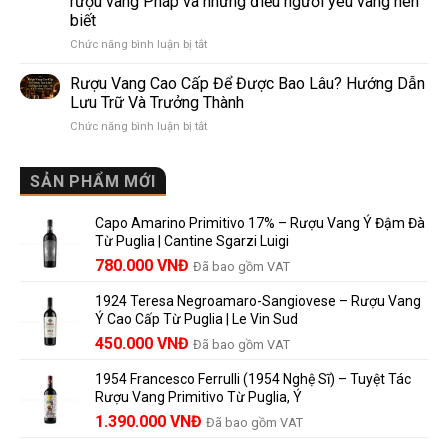
rượu vang Pháp và những điều người yêu vang nên
de
10
biết
Pomerol:
Điểm
ở
Chức năng bình luận bị tắt
Điểm
So
Mis
giống,
Sánh
en
khác
Dễ
Rượu Vang Cao Cấp Để Được Bao Lâu? Hướng Dẫn
Bouteille
nhau
Hiểu
Lưu Trữ Và Trưởng Thành
au
và
Cho
ở
Chức năng bình luận bị tắt
Château
vì
Người
Rượu
là
sao
Mới
Vang
gì?
Lalande
Cao
SẢN PHẨM MỚI
Ý
de
Cấp
nghĩa
Pomerol
Để
trên
là
Capo Amarino Primitivo 17% – Rượu Vang Ý Đậm Đà
Được
nhãn
lựa
Từ Puglia | Cantine Sgarzi Luigi
Bao
rượu
chọn
Giá
Giá
Lâu?
780.000
VNĐ
vang
Đã bao gồm VAT
đáng
Hướng
Pháp
gốc
hiện
giá?
Dẫn
và
1924 Teresa Negroamaro-Sangiovese – Rượu Vang
là:
tại
Lưu
những
Ý Cao Cấp Từ Puglia | Le Vin Sud
858.000 VNĐ.
là:
Trữ
điều
Giá
Giá
450.000
VNĐ
Đã bao gồm VAT
780.000 VNĐ.
Và
người
gốc
hiện
Trưởng
yêu
1954 Francesco Ferrulli (1954 Nghệ Sĩ) – Tuyệt Tác
Thành
là:
tại
vang
Rượu Vang Primitivo Từ Puglia, Ý
nên
495.000 VNĐ.
là:
Giá
Giá
biết
1.390.000
VNĐ
Đã bao gồm VAT
450.000 VNĐ.
gốc
hiện