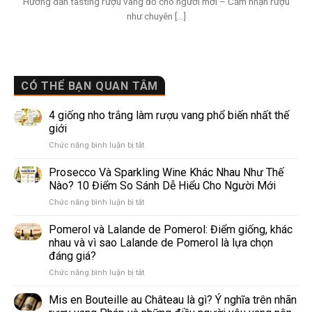
Hướng dẫn tasting rượu vang đỏ cho người mới – Cảm nhận rượu
như chuyên [...]
CÓ THỂ BẠN QUAN TÂM
4 giống nho trắng làm rượu vang phổ biến nhất thế
giới
ở
Chức năng bình luận bị tắt
4
giống
Prosecco Và Sparkling Wine Khác Nhau Như Thế
nho
Nào? 10 Điểm So Sánh Dễ Hiểu Cho Người Mới
trắng
ở
Chức năng bình luận bị tắt
làm
Prosecco
rượu
Và
Pomerol và Lalande de Pomerol: Điểm giống, khác
vang
Sparkling
phổ
nhau và vì sao Lalande de Pomerol là lựa chọn
Wine
biến
đáng giá?
Khác
nhất
ở
Chức năng bình luận bị tắt
Nhau
thế
Pomerol
Như
giới
và
Thế
Mis en Bouteille au Château là gì? Ý nghĩa trên nhãn
Lalande
Nào?