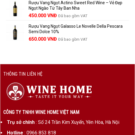
Rượu Vang Ngọt Actino Sweet Red Wine – Vẻ Đẹp
là:
tại
Ngọt Ngào Từ Tây Ban Nha
1.529.000 VNĐ.
là:
450.000
VNĐ
Đã bao gồm VAT
1.390.000 VNĐ.
Rượu Vang Ngọt Galasso Le Novelle Della Pescara
Semi Dolce 10%
650.000
VNĐ
Đã bao gồm VAT
THÔNG TIN LIÊN HỆ
CÔNG TY TNHH WINE HOME VIỆT NAM
Trụ sở chính
: Số 24 Trần Kim Xuyến, Yên Hòa, Hà Nội
Hotline
: 0966 853 818