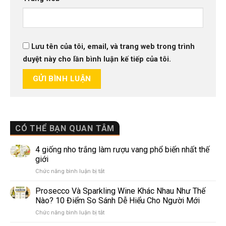
Lưu tên của tôi, email, và trang web trong trình
duyệt này cho lần bình luận kế tiếp của tôi.
CÓ THỂ BẠN QUAN TÂM
4 giống nho trắng làm rượu vang phổ biến nhất thế
giới
ở
Chức năng bình luận bị tắt
4
giống
Prosecco Và Sparkling Wine Khác Nhau Như Thế
nho
Nào? 10 Điểm So Sánh Dễ Hiểu Cho Người Mới
trắng
ở
Chức năng bình luận bị tắt
làm
Prosecco
rượu