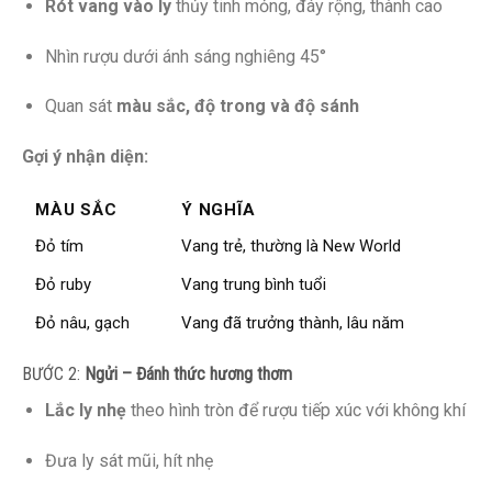
Rót vang vào ly
thủy tinh mỏng, đáy rộng, thành cao
Nhìn rượu dưới ánh sáng nghiêng 45°
Quan sát
màu sắc, độ trong và độ sánh
Gợi ý nhận diện:
MÀU SẮC
Ý NGHĨA
Đỏ tím
Vang trẻ, thường là New World
Đỏ ruby
Vang trung bình tuổi
Đỏ nâu, gạch
Vang đã trưởng thành, lâu năm
BƯỚC 2:
Ngửi – Đánh thức hương thơm
Lắc ly nhẹ
theo hình tròn để rượu tiếp xúc với không khí
Đưa ly sát mũi, hít nhẹ