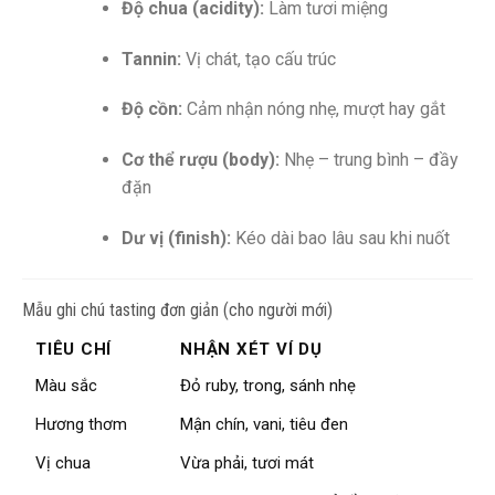
Độ chua (acidity):
Làm tươi miệng
Tannin:
Vị chát, tạo cấu trúc
Độ cồn:
Cảm nhận nóng nhẹ, mượt hay gắt
Cơ thể rượu (body):
Nhẹ – trung bình – đầy
đặn
Dư vị (finish):
Kéo dài bao lâu sau khi nuốt
Mẫu ghi chú tasting đơn giản (cho người mới)
TIÊU CHÍ
NHẬN XÉT VÍ DỤ
Màu sắc
Đỏ ruby, trong, sánh nhẹ
Hương thơm
Mận chín, vani, tiêu đen
Vị chua
Vừa phải, tươi mát