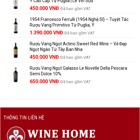
Ý Cao Cấp Từ Puglia | Le Vin Sud
858.000 VNĐ.
là:
Trữ
điều
Giá
Giá
450.000
VNĐ
Đã bao gồm VAT
780.000 VNĐ.
Và
người
gốc
hiện
Trưởng
yêu
1954 Francesco Ferrulli (1954 Nghệ Sĩ) – Tuyệt Tác
Thành
là:
tại
vang
Rượu Vang Primitivo Từ Puglia, Ý
nên
495.000 VNĐ.
là:
Giá
Giá
biết
1.390.000
VNĐ
Đã bao gồm VAT
450.000 VNĐ.
gốc
hiện
Rượu Vang Ngọt Actino Sweet Red Wine – Vẻ Đẹp
là:
tại
Ngọt Ngào Từ Tây Ban Nha
1.529.000 VNĐ.
là:
450.000
VNĐ
Đã bao gồm VAT
1.390.000 VNĐ.
Rượu Vang Ngọt Galasso Le Novelle Della Pescara
Semi Dolce 10%
650.000
VNĐ
Đã bao gồm VAT
THÔNG TIN LIÊN HỆ