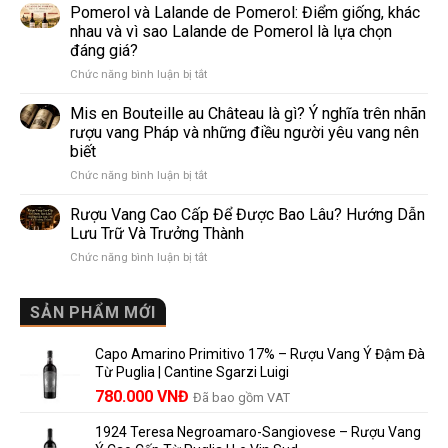
Và
Pomerol và Lalande de Pomerol: Điểm giống, khác
vang
Sparkling
phổ
nhau và vì sao Lalande de Pomerol là lựa chọn
Wine
biến
đáng giá?
Khác
nhất
ở
Chức năng bình luận bị tắt
Nhau
thế
Pomerol
Như
giới
và
Thế
Mis en Bouteille au Château là gì? Ý nghĩa trên nhãn
Lalande
Nào?
rượu vang Pháp và những điều người yêu vang nên
de
10
biết
Pomerol:
Điểm
ở
Chức năng bình luận bị tắt
Điểm
So
Mis
giống,
Sánh
en
khác
Dễ
Rượu Vang Cao Cấp Để Được Bao Lâu? Hướng Dẫn
Bouteille
nhau
Hiểu
Lưu Trữ Và Trưởng Thành
au
và
Cho
ở
Chức năng bình luận bị tắt
Château
vì
Người
Rượu
là
sao
Mới
Vang
gì?
Lalande
Cao
SẢN PHẨM MỚI
Ý
de
Cấp
nghĩa
Pomerol
Để
trên
là
Capo Amarino Primitivo 17% – Rượu Vang Ý Đậm Đà
Được
nhãn
lựa
Từ Puglia | Cantine Sgarzi Luigi
Bao
rượu
chọn
Giá
Giá
Lâu?
780.000
VNĐ
vang
Đã bao gồm VAT
đáng
Hướng
Pháp
gốc
hiện
giá?
Dẫn
và
1924 Teresa Negroamaro-Sangiovese – Rượu Vang
là:
tại
Lưu
những