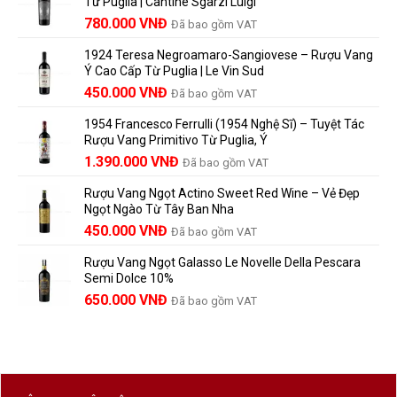
Từ Puglia | Cantine Sgarzi Luigi
Bao
rượu
chọn
Giá
Giá
Lâu?
780.000
VNĐ
vang
Đã bao gồm VAT
đáng
Hướng
Pháp
gốc
hiện
giá?
Dẫn
và
1924 Teresa Negroamaro-Sangiovese – Rượu Vang
là:
tại
Lưu
những
Ý Cao Cấp Từ Puglia | Le Vin Sud
858.000 VNĐ.
là:
Trữ
điều
Giá
Giá
450.000
VNĐ
Đã bao gồm VAT
780.000 VNĐ.
Và
người
gốc
hiện
Trưởng
yêu
1954 Francesco Ferrulli (1954 Nghệ Sĩ) – Tuyệt Tác
Thành
là:
tại
vang
Rượu Vang Primitivo Từ Puglia, Ý
nên
495.000 VNĐ.
là:
Giá
Giá
biết
1.390.000
VNĐ
Đã bao gồm VAT
450.000 VNĐ.
gốc
hiện
Rượu Vang Ngọt Actino Sweet Red Wine – Vẻ Đẹp
là:
tại
Ngọt Ngào Từ Tây Ban Nha
1.529.000 VNĐ.
là:
450.000
VNĐ
Đã bao gồm VAT
1.390.000 VNĐ.
Rượu Vang Ngọt Galasso Le Novelle Della Pescara
Semi Dolce 10%
650.000
VNĐ
Đã bao gồm VAT