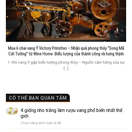
Mua 6 chai vang Ý Victory Primitivo – Nhận quà phong thủy “Song Mã
Cát Tường” từ Wine Home: Biểu tượng của thành công và hưng thịnh
1. Khi vang Ý gặp biểu tượng phong thủy – Nguồn cảm hứng của sự
[...]
CÓ THỂ BẠN QUAN TÂM
4 giống nho trắng làm rượu vang phổ biến nhất thế
giới
ở
Chức năng bình luận bị tắt
4