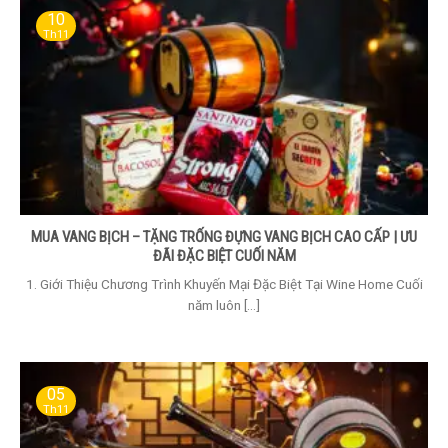
10
Th11
MUA VANG BỊCH – TẶNG TRỐNG ĐỰNG VANG BỊCH CAO CẤP | ƯU
ĐÃI ĐẶC BIỆT CUỐI NĂM
1. Giới Thiệu Chương Trình Khuyến Mại Đặc Biệt Tại Wine Home Cuối
năm luôn [...]
05
Th11