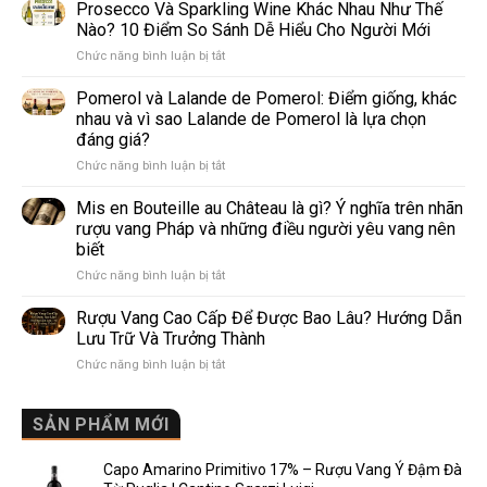
giống
Prosecco Và Sparkling Wine Khác Nhau Như Thế
nho
Nào? 10 Điểm So Sánh Dễ Hiểu Cho Người Mới
trắng
ở
Chức năng bình luận bị tắt
làm
Prosecco
rượu
Và
Pomerol và Lalande de Pomerol: Điểm giống, khác
vang
Sparkling
phổ
nhau và vì sao Lalande de Pomerol là lựa chọn
Wine
biến
đáng giá?
Khác
nhất
ở
Chức năng bình luận bị tắt
Nhau
thế
Pomerol
Như
giới
và
Thế
Mis en Bouteille au Château là gì? Ý nghĩa trên nhãn
Lalande
Nào?
rượu vang Pháp và những điều người yêu vang nên
de
10
biết
Pomerol:
Điểm
ở
Chức năng bình luận bị tắt
Điểm
So
Mis
giống,
Sánh
en
khác
Dễ
Rượu Vang Cao Cấp Để Được Bao Lâu? Hướng Dẫn
Bouteille
nhau
Hiểu
Lưu Trữ Và Trưởng Thành
au
và
Cho
ở
Chức năng bình luận bị tắt
Château
vì
Người
Rượu
là
sao
Mới
Vang
gì?
Lalande
Cao
SẢN PHẨM MỚI
Ý
de
Cấp
nghĩa
Pomerol
Để
trên
là
Capo Amarino Primitivo 17% – Rượu Vang Ý Đậm Đà
Được
nhãn
lựa