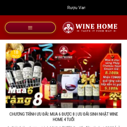
Bỏ
Rượu Vang Wine Home
qua
nội
dung
18
Th11
CHƯƠNG TRÌNH ƯU ĐÃI: MUA 6 ĐƯỢC 8 | ƯU ĐÃI SINH NHẬT WINE
HOME 4 TUỔI