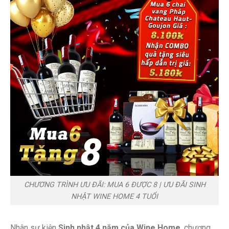
CHƯƠNG TRÌNH ƯU ĐÃI: MUA 6 ĐƯỢC 8 | ƯU ĐÃI SINH
NHẬT WINE HOME 4 TUỔI
Nhân sự kiện
Sinh nhật 4 năm của Wine Home
, chương