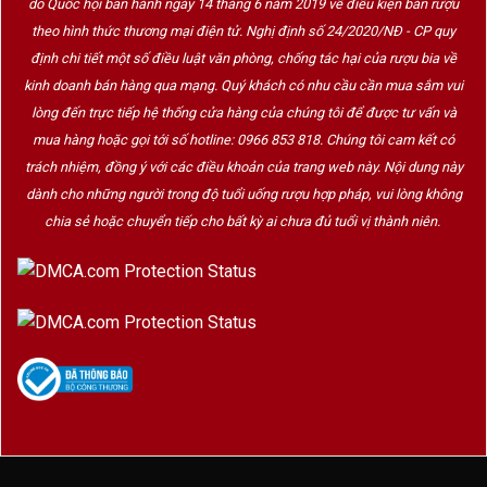
do Quốc hội ban hành ngày 14 tháng 6 năm 2019 về điều kiện bán rượu
theo hình thức thương mại điện tử. Nghị định số 24/2020/NĐ - CP quy
định chi tiết một số điều luật văn phòng, chống tác hại của rượu bia về
kinh doanh bán hàng qua mạng. Quý khách có nhu cầu cần mua sắm vui
lòng đến trực tiếp hệ thống cửa hàng của chúng tôi để được tư vấn và
mua hàng hoặc gọi tới số hotline: 0966 853 818. Chúng tôi cam kết có
trách nhiệm, đồng ý với các điều khoản của trang web này. Nội dung này
dành cho những người trong độ tuổi uống rượu hợp pháp, vui lòng không
chia sẻ hoặc chuyển tiếp cho bất kỳ ai chưa đủ tuổi vị thành niên.