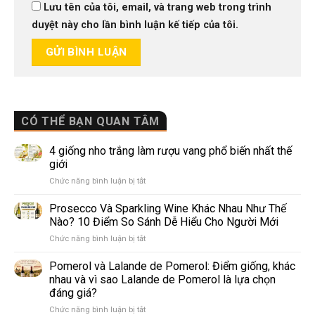
Lưu tên của tôi, email, và trang web trong trình
duyệt này cho lần bình luận kế tiếp của tôi.
CÓ THỂ BẠN QUAN TÂM
4 giống nho trắng làm rượu vang phổ biến nhất thế
giới
ở
Chức năng bình luận bị tắt
4
giống
Prosecco Và Sparkling Wine Khác Nhau Như Thế
nho
Nào? 10 Điểm So Sánh Dễ Hiểu Cho Người Mới
trắng
ở
Chức năng bình luận bị tắt
làm
Prosecco
rượu
Và
Pomerol và Lalande de Pomerol: Điểm giống, khác
vang
Sparkling
phổ
nhau và vì sao Lalande de Pomerol là lựa chọn
Wine
biến
đáng giá?
Khác
nhất
ở
Chức năng bình luận bị tắt
Nhau
thế