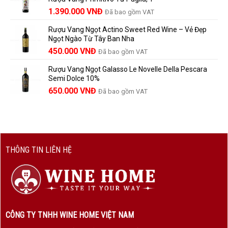
nên
495.000 VNĐ.
là:
Giá
Giá
biết
1.390.000
VNĐ
Đã bao gồm VAT
450.000 VNĐ.
gốc
hiện
Rượu Vang Ngọt Actino Sweet Red Wine – Vẻ Đẹp
là:
tại
Ngọt Ngào Từ Tây Ban Nha
1.529.000 VNĐ.
là:
450.000
VNĐ
Đã bao gồm VAT
1.390.000 VNĐ.
Rượu Vang Ngọt Galasso Le Novelle Della Pescara
Semi Dolce 10%
650.000
VNĐ
Đã bao gồm VAT
THÔNG TIN LIÊN HỆ
CÔNG TY TNHH WINE HOME VIỆT NAM