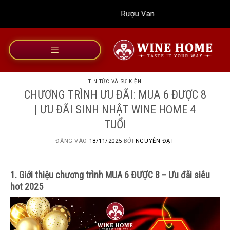
Bỏ
Rượu Vang Wine Home
qua
nội
dung
TIN TỨC VÀ SỰ KIỆN
CHƯƠNG TRÌNH ƯU ĐÃI: MUA 6 ĐƯỢC 8
| ƯU ĐÃI SINH NHẬT WINE HOME 4
TUỔI
ĐĂNG VÀO
18/11/2025
BỞI
NGUYỄN ĐẠT
1. Giới thiệu chương trình MUA 6 ĐƯỢC 8 – Ưu đãi siêu
hot 2025