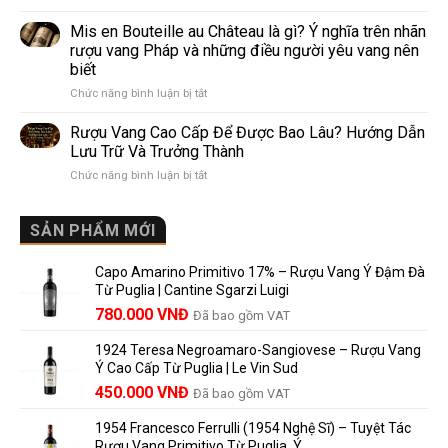
Pomerol
Như
giới
và
Thế
Mis en Bouteille au Château là gì? Ý nghĩa trên nhãn
Lalande
Nào?
rượu vang Pháp và những điều người yêu vang nên
de
10
biết
Pomerol:
Điểm
ở
Chức năng bình luận bị tắt
Điểm
So
Mis
giống,
Sánh
en
khác
Dễ
Rượu Vang Cao Cấp Để Được Bao Lâu? Hướng Dẫn
Bouteille
nhau
Hiểu
Lưu Trữ Và Trưởng Thành
au
và
Cho
ở
Chức năng bình luận bị tắt
Château
vì
Người
Rượu
là
sao
Mới
Vang
gì?
Lalande
Cao
SẢN PHẨM MỚI
Ý
de
Cấp
nghĩa
Pomerol
Để
trên
là
Capo Amarino Primitivo 17% – Rượu Vang Ý Đậm Đà
Được
nhãn
lựa
Từ Puglia | Cantine Sgarzi Luigi
Bao
rượu
chọn
Giá
Giá
Lâu?
780.000
VNĐ
vang
Đã bao gồm VAT
đáng
Hướng
Pháp
gốc
hiện
giá?
Dẫn
và
1924 Teresa Negroamaro-Sangiovese – Rượu Vang
là:
tại
Lưu
những
Ý Cao Cấp Từ Puglia | Le Vin Sud
858.000 VNĐ.
là:
Trữ
điều
Giá
Giá
450.000
VNĐ
Đã bao gồm VAT
780.000 VNĐ.
Và
người
gốc
hiện
Trưởng
yêu
1954 Francesco Ferrulli (1954 Nghệ Sĩ) – Tuyệt Tác
Thành
là:
tại
vang
Rượu Vang Primitivo Từ Puglia, Ý