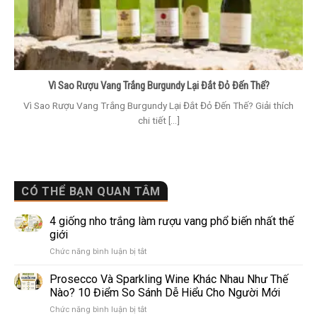
Vì Sao Rượu Vang Trắng Burgundy Lại Đắt Đỏ Đến Thế?
Vì Sao Rượu Vang Trắng Burgundy Lại Đắt Đỏ Đến Thế? Giải thích
chi tiết [...]
CÓ THỂ BẠN QUAN TÂM
4 giống nho trắng làm rượu vang phổ biến nhất thế
giới
ở
Chức năng bình luận bị tắt
4
giống
Prosecco Và Sparkling Wine Khác Nhau Như Thế
nho
Nào? 10 Điểm So Sánh Dễ Hiểu Cho Người Mới
trắng
ở
Chức năng bình luận bị tắt
làm