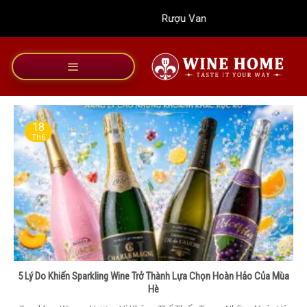
Bỏ
Rượu Vang Wine Home
qua
nội
dung
18
Th6
5 Lý Do Khiến Sparkling Wine Trở Thành Lựa Chọn Hoàn Hảo Của Mùa
Hè