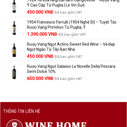
là:
tại
Lưu
những
Ý Cao Cấp Từ Puglia | Le Vin Sud
858.000 VNĐ.
là:
Trữ
điều
Giá
Giá
450.000
VNĐ
Đã bao gồm VAT
780.000 VNĐ.
Và
người
gốc
hiện
Trưởng
yêu
1954 Francesco Ferrulli (1954 Nghệ Sĩ) – Tuyệt Tác
Thành
là:
tại
vang
Rượu Vang Primitivo Từ Puglia, Ý
nên
495.000 VNĐ.
là:
Giá
Giá
biết
1.390.000
VNĐ
Đã bao gồm VAT
450.000 VNĐ.
gốc
hiện
Rượu Vang Ngọt Actino Sweet Red Wine – Vẻ Đẹp
là:
tại
Ngọt Ngào Từ Tây Ban Nha
1.529.000 VNĐ.
là:
450.000
VNĐ
Đã bao gồm VAT
1.390.000 VNĐ.
Rượu Vang Ngọt Galasso Le Novelle Della Pescara
Semi Dolce 10%
650.000
VNĐ
Đã bao gồm VAT
THÔNG TIN LIÊN HỆ