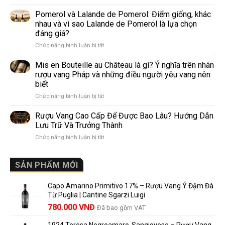
Prosecco
rượu
Và
Pomerol và Lalande de Pomerol: Điểm giống, khác
vang
Sparkling
phổ
nhau và vì sao Lalande de Pomerol là lựa chọn
Wine
biến
đáng giá?
Khác
nhất
ở
Chức năng bình luận bị tắt
Nhau
thế
Pomerol
Như
giới
và
Thế
Mis en Bouteille au Château là gì? Ý nghĩa trên nhãn
Lalande
Nào?
rượu vang Pháp và những điều người yêu vang nên
de
10
biết
Pomerol:
Điểm
ở
Chức năng bình luận bị tắt
Điểm
So
Mis
giống,
Sánh
en
khác
Dễ
Rượu Vang Cao Cấp Để Được Bao Lâu? Hướng Dẫn
Bouteille
nhau
Hiểu
Lưu Trữ Và Trưởng Thành
au
và
Cho
ở
Chức năng bình luận bị tắt
Château
vì
Người
Rượu
là
sao
Mới
Vang
gì?
Lalande
Cao
SẢN PHẨM MỚI
Ý
de
Cấp
nghĩa
Pomerol
Để
trên
là
Capo Amarino Primitivo 17% – Rượu Vang Ý Đậm Đà
Được
nhãn
lựa
Từ Puglia | Cantine Sgarzi Luigi
Bao
rượu
chọn
Giá
Giá
Lâu?
780.000
VNĐ
vang
Đã bao gồm VAT
đáng
Hướng
Pháp
gốc
hiện
giá?
Dẫn
và
1924 Teresa Negroamaro-Sangiovese – Rượu Vang